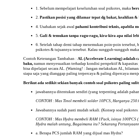
1. Sebelum mempelajari keseluruhan soal psikotes, maka
beru
2.
Pastikan posisi yang dilamar tepat dg bakat, keahlian 
4. Usahakan sejak awal
pahami kontribusi teknis, apabila me
5.
Gali & temukan tanpa ragu-ragu, kira-kira apa nilai leb
6. Setelah tahap demi tahap menemukan poin-poin tersebut, 
psikotes & tujuannya tersebut. Kalau sungguh-sungguh mak
Contoh Keterangan Tambahan :
AL
(Accelerate Learning)
adalah c
baku,
namun menyesuaikan terhadap kondisi perspektif & kapasitas p
bisa dipelajari secara AL. (Warning! : Jangan melakukan AL, bilam
siapa saja yang dianggap paling terpercaya & paling dipercaya menje
Berikut ada sedikit sekian banyak contoh soal psikotes paling suli
jawabannya ditentukan sendiri (yang terpenting adalah paha
CONTOH : Mas Tinol membeli solder 10PCS, Harganya 250.00
Jawabannya sudah pasti mudah sekali. (Konsep soal psikotes m
CONTOH : Mas Hydra membeli RAM 1Pack, isinya 100PCS (12
Hydra malah untung, Bagaimana itu? Sekarang Pertanyaann
a. Berapa PCS jumlah RAM yang dijual mas Hydra?