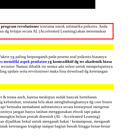
k program revolusioner
terutama untuk aritmatika psikotes. Anda
mun dg belajar secara AL (Accelerated Learning) akan menemukan
aktor yg paling berpengaruh pada peserta soal psikotes biasanya
es memiliki aspek penilaian
yg kontradiktif dg tes akademik biasa
 recruiter. Namun dibalik itu semua ada solusi untuk mempelajarinya
ing update serta revolusioner maka bisa download dg keterangan
et & terasa aneh, karena meskipun sudah banyak bertebaran
dg kebutuhan, terutama bila akan menghubungkannya dg core bisnis
es tapi berusaha memahami substansinya secara konseptual mengenai
enekuninya jangan hanya latihan menggunakan ebook tapi pakai
 mungkin belum pernah disentuh (AL - Accelerated Learning)
akan dijadikan bekal untuk mengasah bakat / kemampuan, mengasah
n simak keterangan lengkap sampai bagian bawah hingga benar-benar