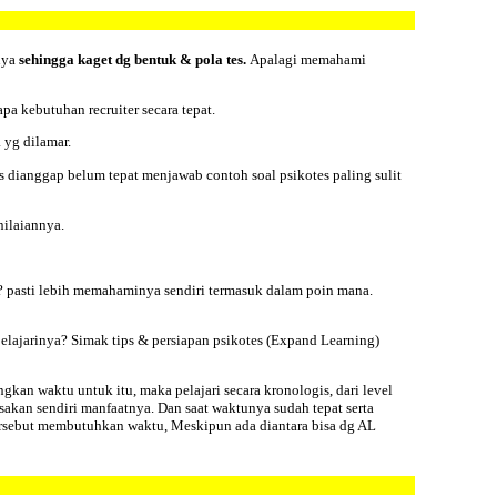
nya
sehingga kaget dg bentuk & pola tes.
Apalagi memahami
a kebutuhan recruiter secara tepat.
 yg dilamar.
s dianggap belum tepat menjawab contoh soal psikotes paling sulit
nilaiannya.
 pasti lebih memahaminya sendiri termasuk dalam poin mana.
elajarinya? Simak
tips & persiapan psikotes
(Expand Learning)
gkan waktu untuk itu, maka pelajari secara kronologis, dari level
akan sendiri manfaatnya. Dan saat waktunya sudah tepat serta
ersebut membutuhkan waktu, Meskipun ada diantara bisa dg AL