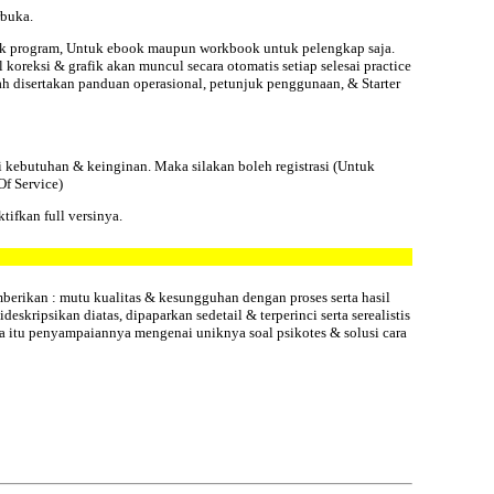
rbuka.
ntuk program, Untuk ebook maupun workbook untuk pelengkap saja.
koreksi & grafik akan muncul secara otomatis setiap selesai practice
ah disertakan panduan operasional, petunjuk penggunaan, & Starter
i kebutuhan & keinginan. Maka silakan boleh registrasi (Untuk
f Service)
tifkan full versinya.
berikan : mutu kualitas & kesungguhan dengan proses serta hasil
skripsikan diatas, dipaparkan sedetail & terperinci serta serealistis
ra itu penyampaiannya mengenai uniknya soal psikotes & solusi cara