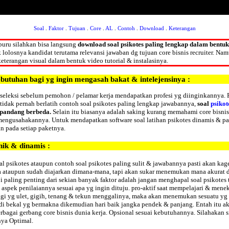
Soal
.
Faktor
.
Tujuan
.
Core
.
AL
.
Contoh
.
Download
.
Keterangan
buru silahkan bisa langsung
download soal psikotes paling lengkap dalam bentu
olosnya kandidat terutama relevansi jawaban dg tujuan core bisnis recruiter. Na
terangan visual dalam bentuk video tutorial & instalasinya.
butuhan bagi yg ingin mengasah bakat & intelejensinya :
seleksi sebelum pemohon / pelamar kerja mendapatkan profesi yg diinginkannya. F
tidak pernah berlatih contoh soal psikotes paling lengkap jawabannya,
soal
psikot
t pandang berbeda.
Selain itu biasanya adalah saking kurang memahami core bisnis
engusahakannya. Untuk mendapatkan software soal latihan psikotes dinamis & pal
n pada setiap paketnya.
unik & dinamis :
 psikotes ataupun contoh soal psikotes paling sulit & jawabannya pasti akan kag
ya ataupun sudah diajarkan dimana-mana, tapi akan sukar menemukan mana akurat 
Tapi paling penting dari sekian banyak faktor adalah jangan menghapal soal psikot
rta aspek penilaiannya sesuai apa yg ingin dituju. pro-aktif saat mempelajari & m
agi yg ulet, gigih, tenang & tekun menggalinya, maka akan menemukan sesuatu yg
i bekal yg bermakna dikemudian hari baik jangka pendek & panjang. Entah itu 
erbagai gerbang core bisnis dunia kerja. Opsional sesuai kebutuhannya. Silahaka
nya Optimal.