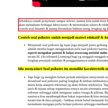
Sebaiknya simak penjelasan sampai selesei, namun bila sudah buru-
akan memahami berbagai faktor kunci & menentukan sukses & tidak l
contoh soal dinamis & jarang ditemukan bahkan asing, lengkap dg ke
Contoh soal psikotes sudah menjadi materi edukatif & ke
Menjawab soal psikotes dg tepat juga menjadi pintu gerbang 
adalah mereka kaget menggunakan pola soal psikotes karena 
seperti mengukur potensi & bakat seseorang melalui sudu
secara AL (Accelerated Learning) bagi yg sungguh-sungguh m
lengkap petunjuk instalasi & penggunaannya sudah disertaka
bila menyadari
Soal
psikotes itu memiliki karakteristik 
Tapi bagi yg mungkin belum pernah sekalipun menyentuh soal
download soal psikotes paling lengkap & latihan-latihnann
dunia kerja ataupun rekruitasi yg akan diikuti seleksinya. 
jenis & tujuan setiap segmentasi tesnya secara sistematis se
software sehingga tidak menguras waktu tenaga & pikiran. B
nantinya bisa membangkitkan bakat terpendam & bisa menjad
kreativitas & daya jelajah, / bahkan untuk bekal memasuki b
memahami mengapa perlu belajar psikotes sehingga manfaat