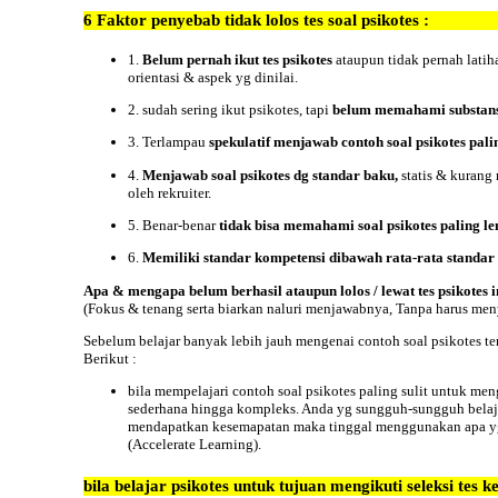
6
Faktor
penyebab tidak lolos tes soal psikotes :
1.
Belum pernah ikut tes psikotes
ataupun tidak pernah lati
orientasi & aspek yg dinilai.
2. sudah sering ikut psikotes, tapi
belum memahami substansi
3. Terlampau
spekulatif menjawab contoh soal psikotes pali
4.
Menjawab soal psikotes dg standar baku,
statis & kurang
oleh rekruiter.
5. Benar-benar
tidak bisa memahami soal psikotes paling 
6.
Memiliki standar kompetensi dibawah rata-rata standar
Apa & mengapa belum berhasil ataupun lolos / lewat tes psikotes 
(Fokus & tenang serta biarkan naluri menjawabnya, Tanpa harus men
Sebelum belajar banyak lebih jauh mengenai contoh soal psikotes ter
Berikut :
bila mempelajari contoh soal psikotes paling sulit untuk men
sederhana hingga kompleks. Anda yg sungguh-sungguh belajar
mendapatkan kesemapatan maka tinggal menggunakan apa yg s
(Accelerate Learning).
bila belajar psikotes untuk tujuan mengikuti seleksi tes k