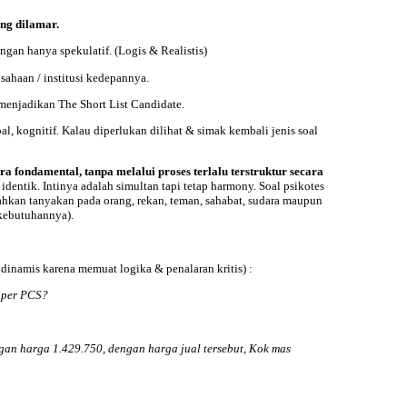
ang dilamar.
gan hanya spekulatif. (Logis & Realistis)
haan / institusi kedepannya.
 menjadikan The Short List Candidate.
al, kognitif. Kalau diperlukan dilihat & simak kembali jenis soal
a fondamental, tanpa melalui proses terlalu terstruktur secara
entik. Intinya adalah simultan tapi tetap harmony. Soal psikotes
ahkan tanyakan pada orang, rekan, teman, sahabat, sudara maupun
 kebutuhannya).
dinamis karena memuat logika & penalaran kritis) :
 per PCS?
n harga 1.429.750, dengan harga jual tersebut, Kok mas