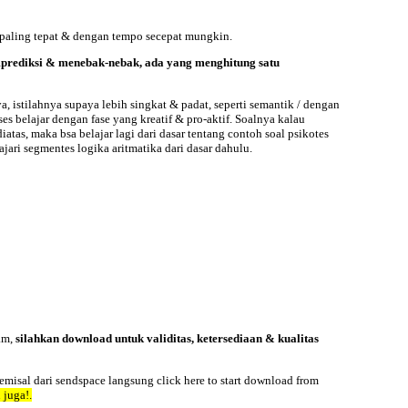
 paling tepat & dengan tempo secepat mungkin.
memprediksi & menebak-nebak, ada yang menghitung satu
, istilahnya supaya lebih singkat & padat, seperti semantik / dengan
s belajar dengan fase yang kreatif & pro-aktif. Soalnya kalau
tas, maka bsa belajar lagi dari dasar tentang contoh soal psikotes
jari segmentes logika aritmatika dari dasar dahulu.
am,
silahkan
download
untuk validitas, ketersediaan & kualitas
misal dari sendspace langsung click here to start download from
 juga!.