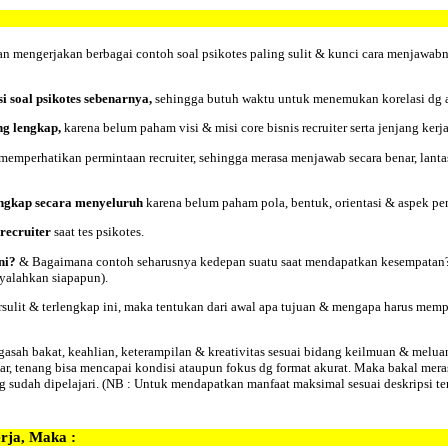
han mengerjakan berbagai contoh soal psikotes paling sulit & kunci cara menjawab
 soal psikotes sebenarnya,
sehingga butuh waktu untuk menemukan korelasi dg ap
ng lengkap,
karena belum paham visi & misi core bisnis recruiter serta jenjang kerja
 memperhatikan permintaan recruiter, sehingga merasa menjawab secara benar, lanta
lengkap secara menyeluruh
karena belum paham pola, bentuk, orientasi & aspek pe
 recruiter
saat tes psikotes.
ini?
& Bagaimana contoh seharusnya kedepan suatu saat mendapatkan kesempatan?
yalahkan siapapun).
sulit & terlengkap ini, maka tentukan dari awal apa
tujuan
& mengapa harus memp
gasah bakat, keahlian, keterampilan & kreativitas sesuai bidang keilmuan & meluan
, tenang bisa mencapai kondisi ataupun fokus dg format akurat. Maka bakal meras
udah dipelajari. (NB : Untuk mendapatkan manfaat maksimal sesuai deskripsi t
erja, Maka :