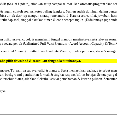
18MB (Sesuai Update), silahkan setup sampai selesai. Dan otomatis program akan te
nis & ragam contoh soal psikotes paling lengkap, Namun sudah dominan dalam be
isa untuk desktop maupun smratphone android. Karena score, nilai, jawaban, hasil 
erhadap soal, tinggal aktifkan timer, & coba secepat mgkn. (Didalamnya juga sud
ogram psikotesnya, cocok & memahami fungsi maupun manfaatnya serta relevan sesua
 secara penuh (Unlimitted Full Versi Premium - Acord Account Capacity & Term O
rsi trial / demo (Limitted Free Evaluate Version). Tidak perlu registrasi & mengak
, coba pilih download & sesuaikan dengan kebutuhannya.
 compare, Tujuannya supaya valid & mantap, Serta memastikan package tersebut mem
n, background pendidikan formal, & tingkat responsibilitas belajar. Semua yang dide
tersebut diatas, silahkan fleksibel sesuai pemahaman & kriteria pilihan. Sementa
nya.