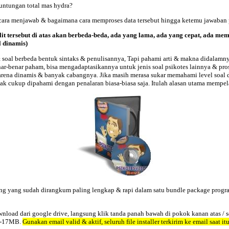
untungan total mas hydra?
a cara menjawab & bagaimana cara memproses data tersebut hingga ketemu jawaban
ulit tersebut di atas akan berbeda-beda, ada yang lama, ada yang cepat, ada 
l dinamis)
 soal berbeda bentuk sintaks & penulisannya, Tapi pahami arti & makna didalamnya
r-benar paham, bisa mengadaptasikannya untuk jenis soal psikotes lainnya & prose
karena dinamis & banyak cabangnya. Jika masih merasa sukar memahami level soal dia
dak cukup dipahami dengan penalaran biasa-biasa saja. Itulah alasan utama mempela
ling yang sudah dirangkum paling lengkap & rapi dalam satu bundle package progr
load dari google drive, langsung klik tanda panah bawah di pokok kanan atas / se
 +-17MB.
Gunakan email valid & aktif, seluruh file installer terkirim ke email saat itu