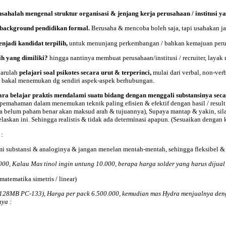
sahalah mengenal struktur organisasi & jenjang kerja perusahaan / institusi y
& background pendidikan formal.
Berusaha & mencoba boleh saja, tapi usahakan jan
njadi kandidat terpilih,
untuk menunjang perkembangan / bahkan kemajuan perusa
ih yang dimiliki?
hingga nantinya membuat perusahaan/institusi / recruiter, layak
barulah
pelajari soal psikotes secara urut & terperinci,
mulai dari verbal, non-verb
a bakal menemukan dg sendiri aspek-aspek berhubungan.
ara belajar praktis mendalami suatu bidang dengan menggali substansinya secar
emahaman dalam menemukan teknik paling efisien & efektif dengan hasil / result id
ana belum paham benar akan maksud arah & tujuannya), Supaya mantap & yakin, sil
laskan ini. Sehingga realistis & tidak ada determinasi apapun. (Sesuaikan dengan
t
:
mi substansi & analoginya & jangan menelan mentah-mentah, sehingga fleksibel & 
0, Kalau Mas tinol ingin untung 10.000, berapa harga solder yang harus dijual
atematika simetris / linear)
8MB PC-133), Harga per pack 6.500.000, kemudian mas Hydra menjualnya denga
ya :