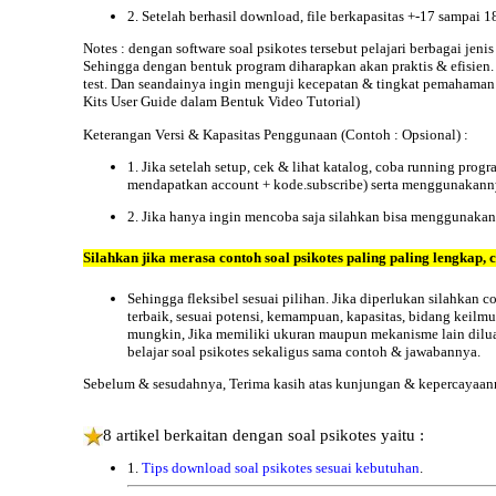
2. Setelah berhasil download, file berkapasitas +-17 sampai 
Notes : dengan
software soal psikotes
tersebut pelajari berbagai je
Sehingga dengan bentuk program diharapkan akan praktis & efisien. b
test. Dan seandainya ingin menguji kecepatan & tingkat pemahaman t
Kits User Guide dalam Bentuk Video Tutorial)
Keterangan
Versi & Kapasitas Penggunaan (Contoh : Opsional) :
1. Jika setelah setup, cek & lihat katalog, coba running pr
mendapatkan account + kode.subscribe) serta menggunakannya
2. Jika hanya ingin mencoba saja silahkan bisa menggunakan ve
Silahkan jika merasa contoh soal psikotes paling paling lengkap
Sehingga fleksibel sesuai pilihan. Jika diperlukan silahkan
terbaik, sesuai potensi, kemampuan, kapasitas, bidang keilmua
mungkin, Jika memiliki ukuran maupun mekanisme lain diluar 
belajar soal psikotes sekaligus sama contoh & jawabannya.
Sebelum & sesudahnya, Terima kasih atas kunjungan & kepercayaan
8 artikel berkaitan dengan soal psikotes yaitu :
1.
Tips download soal psikotes sesuai kebutuhan
.