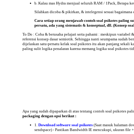
b. Kalau mas Hydra menjual seluruh RAM / 1Pack, Berapa ke
Silahkan dicoba & pikirkan, & intelegensi sesuai bagaiman
Cara setiap orang menjawab contoh soal psikotes paling s
persatu, ada yang sistematis & konseptual, dll. (Konsep soa
To Do : Coba & berusaha pelajari serta pahami : meskipun variabel &
referensi konsep dasar semiotik. Sehingga nanti seumpama sudah bena
dijelaskan satu-persatu kelak soal psikotes itu akan panjang sekali 
paling sulit logika penalaran karena memang logika soal psikotes ti
Apa yang sudah dipaparkan di atas tentang contoh soal psikotes pa
packaging dengan opsi berikut :
1.
Download software soal psikotes
(Saat masuk halaman down
sendspace) - Pastikan Bandwidth IE mencukupi, ukuran file