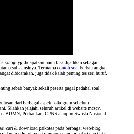
 psikologi yg didapatkan nanti bisa dijadikan sebagai
erutama substansinya. Terutama
contoh soal
berbau angka
ngat dibicarakan, juga tidak kalah penting tes seri huruf.
penting sebab banyak sekali peserta gagal padahal soal
 keputusan dari berbagai aspek psikogram sebelum
 Silahkan jelajahi seluruh artikel di website mcscv,
 oleh : BUMN, Perbankan, CPNS ataupun Swasta Nasional
ari-cari &
download psikotes
pada berbagai web/blog
dalam mode full versi premium / upgrade dari versi trial.