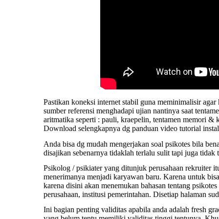
Pastikan
koneksi
internet stabil guna meminimalisir agar 
sumber referensi menghadapi ujian nantinya saat tentame
aritmatika seperti : pauli, kraepelin, tentamen memori & 
Download selengkapnya dg panduan video tutorial instal
Anda bisa dg mudah
mengerjakan
soal psikotes bila ben
disajikan sebenarnya tidaklah terlalu sulit tapi juga tidak
Psikolog
/ psikiater yang ditunjuk perusahaan rekruiter i
menerimanya menjadi karyawan baru. Karena untuk bisa su
karena disini akan menemukan bahasan tentang psikote
perusahaan, institusi pemerintahan. Disetiap halaman suda
Ini bagian penting
validitas
apabila anda adalah fresh g
yang belum tentu memiliki validitas tinggi tentunya. Khu