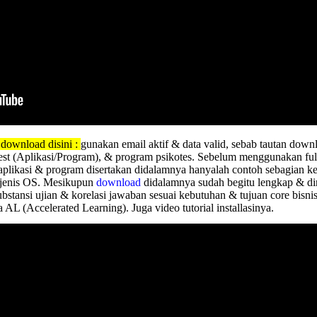
g download disini :
gunakan email aktif & data valid, sebab tautan downlo
st (Aplikasi/Program), & program psikotes. Sebelum menggunakan ful
aplikasi & program disertakan didalamnya hanyalah contoh sebagian ke
 jenis OS. Mesikupun
download
didalamnya sudah begitu lengkap & din
tansi ujian & korelasi jawaban sesuai kebutuhan & tujuan core bisnis 
a AL (Accelerated Learning). Juga video tutorial installasinya.