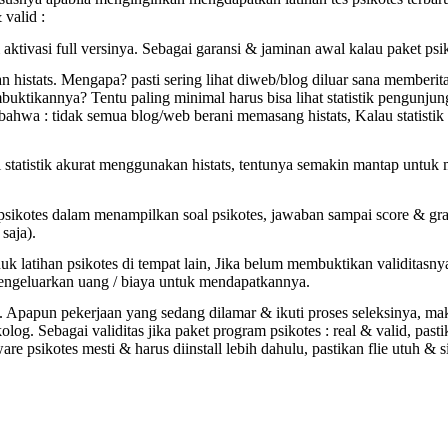
 valid :
tivasi full versinya. Sebagai garansi & jaminan awal kalau paket psik
n histats. Mengapa? pasti sering lihat diweb/blog diluar sana memberi
ktikannya? Tentu paling minimal harus bisa lihat statistik pengunjun
 bahwa : tidak semua blog/web berani memasang histats, Kalau statistik
i statistik akurat menggunakan histats, tentunya semakin mantap untuk
si psikotes dalam menampilkan soal psikotes, jawaban sampai score & graf
saja).
k latihan psikotes di tempat lain, Jika belum membuktikan validitasnya
mengeluarkan uang / biaya untuk mendapatkannya.
s. Apapun pekerjaan yang sedang dilamar & ikuti proses seleksinya, mak
og. Sebagai validitas jika paket program psikotes : real & valid, pasti
e psikotes mesti & harus diinstall lebih dahulu, pastikan flie utuh & 