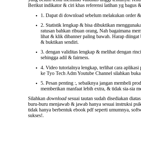
Berikut indikator & ciri khas referensi latihan yg bagus &
1. Dapat di download sebelum melakukan order & ak
2. Statistik lengkap & bisa dibuktikan menggunaka
ratusan bahkan ribuan orang, Nah bagaimana membu
lihat & klik dibanner paling bawah. Harap diingat
& buktikan sendiri.
3. dengan validitas lengkap & melihat dengan rinc
sehingga adil & fairness.
4. Video tutorialnya lengkap, terlihat cara aplika
ke Tyo Tech Adm Youtube Channel silahkan buka 
5. Pesan penting :, sebaiknya jangan membeli produ
memberikan manfaat lebih extra, & tidak sia-sia 
Silahkan
download
sesuai tautan sudah disediakan diata
buru-buru menjawab & jawab hanya sesuai instruksi psikol
tidak hanya berbentuk ebook pdf seperti umumnya, softwar
sukses!.