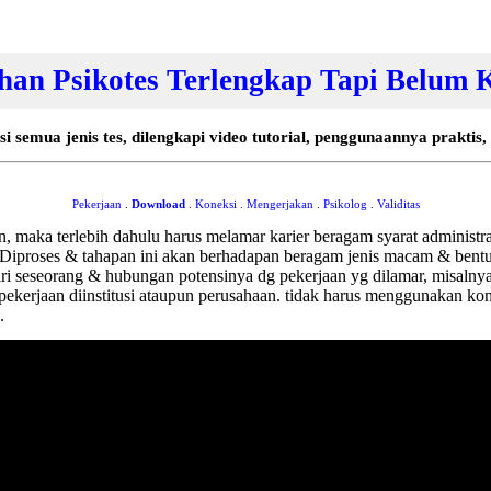
ihan Psikotes Terlengkap Tapi Belum 
isi semua jenis tes, dilengkapi video tutorial, penggunaannya praktis
Pekerjaan
.
Download
.
Koneksi
.
Mengerjakan
.
Psikolog
.
Validitas
 maka terlebih dahulu harus melamar karier beragam syarat administras
s. Diproses & tahapan ini akan berhadapan beragam jenis macam & ben
 diri seseorang & hubungan potensinya dg pekerjaan yg dilamar, misaln
pekerjaan diinstitusi ataupun perusahaan. tidak harus menggunakan k
.