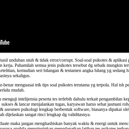
hasil unduhan utuh & tidak error/corrupt. Soal-soal psikotes & aplikasi
n kerja. Pahamilah semua jenis psikotes tersebut dg sebaik mungkin t
ketelitian, kemudian seri bilangan & tentamen angka hilang yg sedang ha
asinya sekaligus.
ar-benar menguasai trik tips soal psikotes terutama yg terpola. Hal tsb 
 terlalu mudah.
tu menguji intelijensia peserta tes terlebih dahulu terkait pengambilan
kses & lancar menjalankan tugas, karyawan harus sehat jasmani rohani.
s & asesmen psikologi lengkap berbentuk software, biasanya dipakai
h dijelaskan sangat rinci lengkap dg validitasnya.
raduate maka jangan menghasbiskan banyak waktu & energi untuk menc
susnya apabila menginginkan mengdapatkan latihan tes psikotes terbaru 