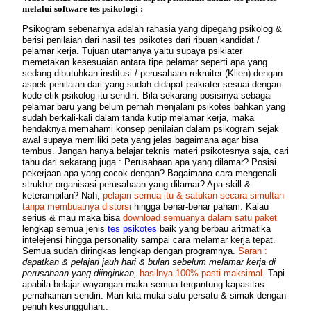
melalui software tes psikologi :
Psikogram sebenarnya adalah rahasia yang dipegang psikolog &
berisi penilaian dari hasil tes psikotes dari ribuan kandidat /
pelamar kerja. Tujuan utamanya yaitu supaya psikiater
memetakan kesesuaian antara tipe pelamar seperti apa yang
sedang dibutuhkan institusi / perusahaan rekruiter (Klien) dengan
aspek penilaian dari yang sudah didapat psikiater sesuai dengan
kode etik psikolog itu sendiri. Bila sekarang posisinya sebagai
pelamar baru yang belum pernah menjalani psikotes bahkan yang
sudah berkali-kali dalam tanda kutip melamar kerja, maka
hendaknya memahami konsep penilaian dalam psikogram sejak
awal supaya memiliki peta yang jelas bagaimana agar bisa
tembus. Jangan hanya belajar teknis materi psikotesnya saja, cari
tahu dari sekarang juga : Perusahaan apa yang dilamar? Posisi
pekerjaan apa yang cocok dengan? Bagaimana cara mengenali
struktur organisasi perusahaan yang dilamar? Apa skill &
keterampilan? Nah,
pelajari semua itu & satukan secara simultan
tanpa membuatnya distorsi
hingga benar-benar paham. Kalau
serius & mau maka bisa
download semuanya dalam satu paket
lengkap semua jenis
tes psikotes
baik yang berbau aritmatika
intelejensi hingga personality sampai cara melamar kerja tepat.
Semua sudah diringkas lengkap dengan programnya.
Saran :
dapatkan & pelajari jauh hari & bulan sebelum melamar kerja di
perusahaan yang diinginkan,
hasilnya 100% pasti maksimal.
Tapi
apabila belajar wayangan maka semua tergantung kapasitas
pemahaman sendiri. Mari kita mulai satu persatu & simak dengan
penuh kesungguhan..