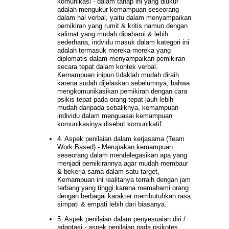
komunikasi - dalam tahap ini yang diukur
adalah mengukur kemampuan seseorang
dalam hal verbal, yaitu dalam menyampaikan
pemikiran yang rumit & kritis namun dengan
kalimat yang mudah dipahami & lebih
sederhana, indvidu masuk dalam kategori ini
adalah termasuk mereka-mereka yang
diplomatis dalam menyampaikan pemikiran
secara tepat dalam kontek verbal.
Kemampuan inipun tidaklah mudah diraih
karena sudah dijelaskan sebelumnya, bahwa
mengkomunikasikan pemikiran dengan cara
psikis tepat pada orang tepat jauh lebih
mudah daripada sebaliknya, kemampuan
individu dalam menguasai kemampuan
komunikasinya disebut komunikatif.
4. Aspek penilaian dalam kerjasama (Team
Work Based) - Merupakan kemampuan
seseorang dalam mendelegasikan apa yang
menjadi pemikirannya agar mudah membaur
& bekerja sama dalam satu target,
Kemampuan ini realitanya terraih dengan jam
terbang yang tinggi karena memahami orang
dengan berbagai karakter membutuhkan rasa
simpati & empati lebih dari biasanya.
5. Aspek penilaian dalam penyesuaian diri /
adaptasi - aspek penilaian pada psikotes