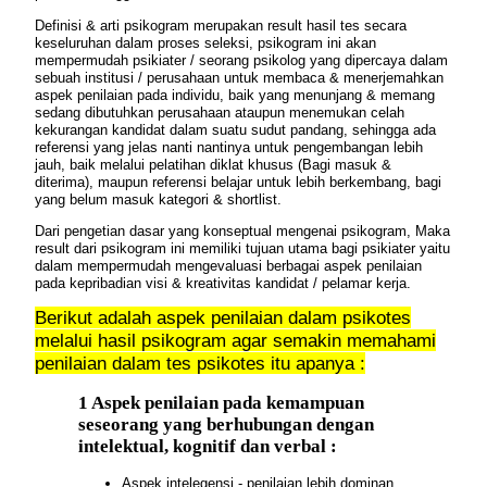
Definisi & arti
psikogram
merupakan result hasil tes secara
keseluruhan dalam proses seleksi, psikogram ini akan
mempermudah psikiater / seorang psikolog yang dipercaya dalam
sebuah institusi / perusahaan untuk membaca & menerjemahkan
aspek penilaian pada individu, baik yang menunjang & memang
sedang dibutuhkan perusahaan ataupun menemukan celah
kekurangan kandidat dalam suatu sudut pandang, sehingga ada
referensi yang jelas nanti nantinya untuk pengembangan lebih
jauh, baik melalui pelatihan diklat khusus (Bagi masuk &
diterima), maupun referensi belajar untuk lebih berkembang, bagi
yang belum masuk kategori & shortlist.
Dari pengetian dasar yang konseptual mengenai psikogram, Maka
result dari psikogram ini memiliki
tujuan
utama bagi psikiater yaitu
dalam mempermudah mengevaluasi berbagai aspek penilaian
pada kepribadian visi & kreativitas kandidat / pelamar kerja.
Berikut adalah
aspek
penilaian dalam psikotes
melalui hasil psikogram agar semakin memahami
penilaian dalam tes psikotes itu apanya
:
1 Aspek penilaian pada kemampuan
seseorang yang berhubungan dengan
intelektual, kognitif dan verbal :
Aspek intelegensi - penilaian lebih dominan