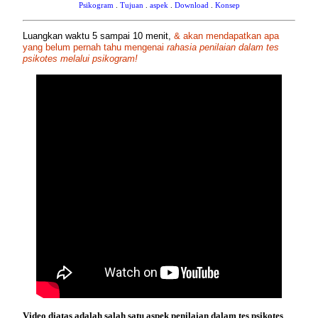
Psikogram
.
Tujuan
.
aspek
.
Download
.
Konsep
Luangkan waktu 5 sampai 10 menit,
& akan mendapatkan apa
yang belum pernah tahu mengenai
rahasia penilaian dalam tes
psikotes melalui psikogram!
Video diatas adalah salah satu aspek penilaian dalam tes psikotes