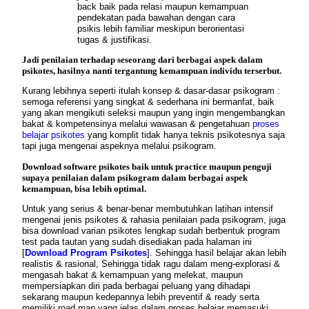
back baik pada relasi maupun kemampuan
pendekatan pada bawahan dengan cara
psikis lebih familiar meskipun berorientasi
tugas & justifikasi.
Jadi penilaian terhadap seseorang dari berbagai aspek dalam
psikotes, hasilnya nanti tergantung kemampuan individu terserbut.
Kurang lebihnya seperti itulah
konsep
& dasar-dasar psikogram :
semoga referensi yang singkat & sederhana ini bermanfat, baik
yang akan mengikuti seleksi maupun yang ingin mengembangkan
bakat & kompetensinya melalui wawasan & pengetahuan
proses
belajar psikotes
yang komplit tidak hanya teknis psikotesnya saja
tapi juga mengenai aspeknya melalui psikogram.
Download software psikotes baik untuk practice maupun penguji
supaya penilaian dalam psikogram dalam berbagai aspek
kemampuan, bisa lebih optimal.
Untuk yang serius & benar-benar membutuhkan latihan intensif
mengenai
jenis psikotes
& rahasia penilaian pada psikogram, juga
bisa
download
varian psikotes lengkap
sudah berbentuk program
test pada tautan yang sudah disediakan pada halaman ini
[
Download Program Psikotes
]. Sehingga hasil belajar akan lebih
realistis & rasional, Sehingga tidak ragu dalam meng-explorasi &
mengasah bakat & kemampuan yang melekat, maupun
mempersiapkan diri pada berbagai peluang yang dihadapi
sekarang maupun kedepannya lebih preventif & ready serta
memiliki road map yang jelas dalam
proses belajar memasuki