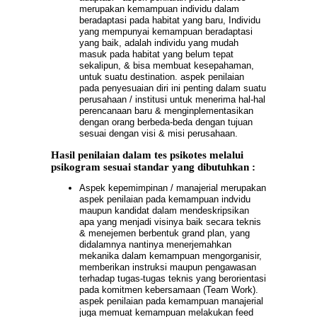
merupakan kemampuan individu dalam
beradaptasi pada habitat yang baru, Individu
yang mempunyai kemampuan beradaptasi
yang baik, adalah individu yang mudah
masuk pada habitat yang belum tepat
sekalipun, & bisa membuat kesepahaman,
untuk suatu destination. aspek penilaian
pada penyesuaian diri ini penting dalam suatu
perusahaan / institusi untuk menerima hal-hal
perencanaan baru & menginplementasikan
dengan orang berbeda-beda dengan tujuan
sesuai dengan visi & misi perusahaan.
Hasil penilaian dalam tes psikotes melalui
psikogram sesuai standar yang dibutuhkan :
A
spek kepemimpinan / manajerial merupakan
aspek penilaian pada kemampuan indvidu
maupun kandidat dalam mendeskripsikan
apa yang menjadi visinya baik secara teknis
& menejemen berbentuk grand plan, yang
didalamnya nantinya menerjemahkan
mekanika dalam kemampuan mengorganisir,
memberikan instruksi maupun pengawasan
terhadap tugas-tugas teknis yang berorientasi
pada komitmen kebersamaan (Team Work).
aspek penilaian pada kemampuan manajerial
juga memuat kemampuan melakukan feed