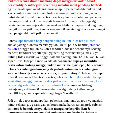
Psikotes secara ilmiah memang dapat mengukur kadar bakat
personality & intelejensi seseorang melalui sudut pandang berbeda
dg tes tpa ataupun akademik biasa apapun yg pernah ditemukan baik
saat sekolah ataupun kuliah. Inilah
rahasia psikotes
pertama, sebab
untuk dapat lolos & tembus tes psikotes jelas membutuhkan persiapan
matang & tidak spekulasi seperti bermain lotre saja. Sehingga dg
persiapan matang sejak dini maka akan lebih mantap & tidak ragu lagi
mengikuti tes psikotes, karena keraguan & mental yg down akan sangat
mempengaruhi hasil psikogram nanti.
Lantas,
Apa masalah bagi banyak orang belum lolos tes psikotes?
adalah jarang diantara mereka yg tahu betul pola & bentuk
jenis soal
psikotes
hingga tujuan psikotes sendiri diadakan sebenarnya sedang
mencari kandidat seperti apa!, yg penting melamar kerja, masuk ya
untung tidak masuk ya tinggal salahkan orang lain. TAPI bukan, bukan
seperti itu!. Jadi poin intinya adalah bagaimana
supaya memiliki
perbekalan matang menggunakan materi belajar tepat, baik secara
teknis berhubungan langsung dg psikotes ataupun berhubungan
secara teknis dg visi misi recruiter,
itu poin intinya!. Jadi untuk dapat
lolos & tembus seleksi tes psikotes, jelas
membutuhkan materi belajar
sejak dini, menggunakan produk psikotes edukatif revolusioner, fresh
& tepat dg kebutuhan core bisnis dunia kerja
terutama bidang
pekerjaan yg dilamar & ksesesuaiannya dg bidang keilmuan yg
memilikinya, tanpa spekulasi lagi. logis & realistis!.
Jadi untuk dapat mendapatkan pekerjaan impian, / apapun yg menjadi
minat sekarang, dg saringan psikotes, maka harus paham
pola seleksi
psikotes & bentuk tesnya, dalam mengukur kepribadian &
kompetensi seseorang melalui sudut pandang berbeda.
Selain itu