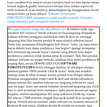
kunci jawaban bisa muncul secara otomatis, hasil tes bisa diprint dalam
bentuk angka & grafik! tentu proses belajar lolos seleksi seperti ini
lebih realistis & nyata hasilnya, dibandingkan dg menggunakan ebook
ataupun buku yg biasa dibaca!.
Software itu bernama
PSIKOTESV21DF4 sekarang ini sudah semakin populer, bilamana
orang indonesia pasti mengenal software tes.
Mengapa banyak orang suka dg software tes?
& bahkan tidak ragu
membeli full versinya? Sebab software tes bisa langsung didapatkan
bahkan sebelum pengguna melakukan order & aktivasi sehingga
langsung bisa lihat bentuk produk & mencobanya sebelum bayar!.
Tentu lain seumpama dibandingkan beli ebook / buku, yg mana harus
bayar dahulu baru dapat produknya, kan begitu? apalagi seumpama
beli diinternet dg metode bayar / transfer uang dahulu baru dapat
produknya, pastinya tidak merasa aman & nyaman!. Nah, Bila produk
edukasi software tes sangat berbeda, silahkan adan ambil produknya &
pegang dulu, secara
DOWNLOAD SAJA
SOFTWARE
PSIKOTESV21DF4
disini sehingga fasilitas ini sekaligus sebagai
jaminan garansi 100% produk valid & nyata!. Anda pun semakin
mantap aman & lebih nyaman, karena produk bisa didapat dahulu.
Silahkan menggunakan email valid & aktif saat mendownloadnya,
karena seluruh file installer software tes langsung terkirim ke email
saat itu juga!. nanti saat masuk halaman download langsung saja click
here to start download from sendspace, maka proses download segera
berjalan, setelah mendapatkan file setup psikotesv21df4 dg volume
file sekitar 17MB tersebut, tinggal disetup & install di pc komputer /
laptop. Setelah selesai instalasi, maka software tes otomatis muncul di
desktop & start menu, silahkan dicoba & setelah ini terserah, mau