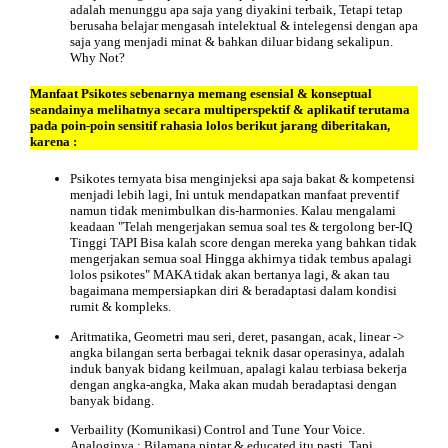
adalah menunggu apa saja yang diyakini terbaik, Tetapi tetap
berusaha belajar mengasah intelektual & intelegensi dengan apa
saja yang menjadi minat & bahkan diluar bidang sekalipun.
Why Not?
Manfaat Psikotes
sebenarnya memang esensial & konseptual
seandainya melihatnya secara multiperspektif & aplikatif terutama
pada poin-poin sensitif rahasia lolos berikut jarang diberitakan,
karena :
Psikotes ternyata bisa menginjeksi apa saja bakat & kompetensi
menjadi lebih lagi, Ini untuk mendapatkan manfaat preventif
namun tidak menimbulkan dis-harmonies. Kalau mengalami
keadaan "Telah mengerjakan semua soal tes & tergolong ber-IQ
Tinggi TAPI Bisa kalah score dengan mereka yang bahkan tidak
mengerjakan semua soal Hingga akhirnya tidak tembus apalagi
lolos psikotes" MAKA tidak akan bertanya lagi, & akan tau
bagaimana mempersiapkan diri & beradaptasi dalam kondisi
rumit & kompleks.
Aritmatika, Geometri mau seri, deret, pasangan, acak, linear ->
angka bilangan serta berbagai teknik dasar operasinya, adalah
induk banyak bidang keilmuan, apalagi kalau terbiasa bekerja
dengan angka-angka, Maka akan mudah beradaptasi dengan
banyak bidang.
Verbaility (Komunikasi) Control and Tune Your Voice.
Analoginya : Bilamana pintar & educated itu pasti, Tapi