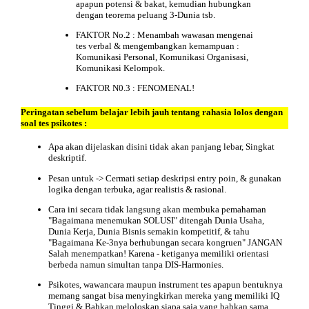
apapun potensi & bakat, kemudian hubungkan
dengan teorema peluang 3-Dunia tsb.
FAKTOR No.2 : Menambah wawasan mengenai
tes verbal & mengembangkan kemampuan :
Komunikasi Personal, Komunikasi Organisasi,
Komunikasi Kelompok.
FAKTOR N0.3 : FENOMENAL!
Peringatan
sebelum belajar lebih jauh tentang rahasia lolos dengan
soal tes psikotes :
Apa akan dijelaskan disini tidak akan panjang lebar, Singkat
deskriptif.
Pesan untuk -> Cermati setiap deskripsi entry poin, & gunakan
logika dengan terbuka, agar realistis & rasional.
Cara ini secara tidak langsung akan membuka pemahaman
"Bagaimana menemukan SOLUSI" ditengah Dunia Usaha,
Dunia Kerja, Dunia Bisnis semakin kompetitif, & tahu
"Bagaimana Ke-3nya berhubungan secara kongruen" JANGAN
Salah menempatkan! Karena - ketiganya memiliki orientasi
berbeda namun simultan tanpa DIS-Harmonies.
Psikotes, wawancara maupun instrument tes apapun bentuknya
memang sangat bisa menyingkirkan mereka yang memiliki IQ
Tinggi & Bahkan meloloskan siapa saja yang bahkan sama