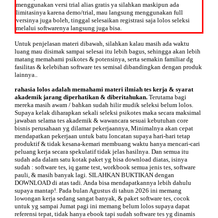
menggunakan versi trial alias gratis ya silahkan maskipun ada
limitasinya karena demo/trial, mau langsung menggunakan full
versinya juga boleh, tinggal selesaikan registrasi saja lolos seleksi
melalui softwarenya langsung juga bisa.
Untuk penjelasan materi dibawah, silahkan kalau masih ada waktu
luang mau disimak sampai selesai itu lebih bagus, sehingga akan lebih
matang memahami psikotes & potensinya, serta semakin familiar dg
fasilitas & kelebihan software tes semisal dibandingkan dengan produk
lainnya..
rahasia lolos adalah memahami materi ilmiah tes kerja & syarat
akademik jarang diperhatikan & diberitahukan.
Terutama bagi
mereka masih awam / bahkan sudah hilir mudik seleksi belum lolos.
Supaya kelak diharapkan sekali seleksi psikotes maka secara maksimal
jawaban selama tes akademik & wawancara sesuai kebutuhan core
bisnis perusahaan yg dilamar pekerjaannya, Minimalnya akan cepat
mendapatkan pekerjaan untuk batu loncatan supaya hari-hari tetap
produktif & tidak kesana-kemari membuang waktu hanya mencari-cari
peluang kerja secara spekulatif tidak jelas hasilnya. Dan semua itu
sudah ada dalam satu kotak paket yg bisa download diatas, isinya
sudah : software tes, iq game test, workbook semua jenis tes, software
pauli, & masih banyak lagi. SILAHKAN BUKTIKAN dengan
DOWNLOAD di atas tadi. Anda bisa mendapatkannya lebih dahulu
supaya mantap!. Pada bulan
Agustus di tahun
2026 ini memang
lowongan kerja sedang sangat banyak, & paket software tes, cocok
untuk yg sampai
Jumat pagi ini memang belum lolos supaya dapat
referensi tepat, tidak hanya ebook tapi sudah software tes yg dinamis