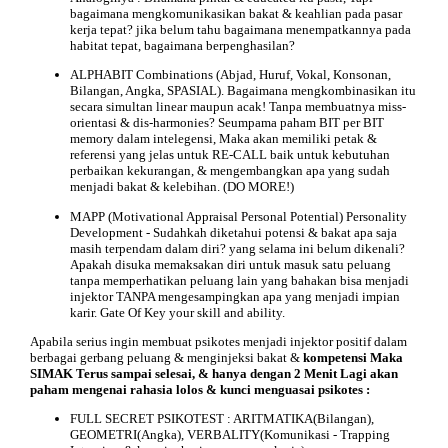
bagaimana mengkomunikasikan bakat & keahlian pada pasar
kerja tepat? jika belum tahu bagaimana menempatkannya pada
habitat tepat, bagaimana berpenghasilan?
ALPHABIT Combinations (Abjad, Huruf, Vokal, Konsonan,
Bilangan, Angka, SPASIAL). Bagaimana mengkombinasikan itu
secara simultan linear maupun acak! Tanpa membuatnya miss-
orientasi & dis-harmonies? Seumpama paham BIT per BIT
memory dalam intelegensi, Maka akan memiliki petak &
referensi yang jelas untuk RE-CALL baik untuk kebutuhan
perbaikan kekurangan, & mengembangkan apa yang sudah
menjadi bakat & kelebihan. (DO MORE!)
MAPP (Motivational Appraisal Personal Potential) Personality
Development - Sudahkah diketahui potensi & bakat apa saja
masih terpendam dalam diri? yang selama ini belum dikenali?
Apakah disuka memaksakan diri untuk masuk satu peluang
tanpa memperhatikan peluang lain yang bahakan bisa menjadi
injektor TANPA mengesampingkan apa yang menjadi impian
karir. Gate Of Key your skill and ability.
Apabila serius ingin membuat psikotes menjadi injektor positif dalam
berbagai gerbang peluang & menginjeksi bakat &
kompetensi
Maka
SIMAK Terus sampai selesai, & hanya dengan 2 Menit Lagi akan
paham mengenai rahasia lolos & kunci menguasai psikotes :
FULL SECRET PSIKOTEST : ARITMATIKA(Bilangan),
GEOMETRI(Angka), VERBALITY(Komunikasi - Trapping