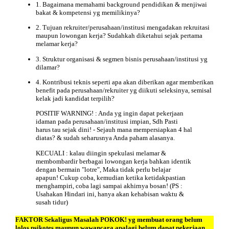
1. Bagaimana memahami background pendidikan & menjiwai
bakat & kompetensi yg memilikinya?
2. Tujuan rekruiter/perusahaan/institusi mengadakan rekruitasi
maupun lowongan kerja? Sudahkah diketahui sejak pertama
melamar kerja?
3. Struktur organisasi & segmen bisnis perusahaan/institusi yg
dilamar?
4. Kontribusi teknis seperti apa akan diberikan agar memberikan
benefit pada perusahaan/rekruiter yg diikuti seleksinya, semisal
kelak jadi kandidat terpilih?
POSITIF WARNING! : Anda yg ingin dapat pekerjaan
idaman pada perusahaan/institusi impian, Sdh Pasti
harus tau sejak dini! - Sejauh mana mempersiapkan 4 hal
diatas? & sudah seharusnya Anda paham alasanya.
KECUALI : kalau diingin spekulasi melamar &
membombardir berbagai lowongan kerja bahkan identik
dengan bermain "lotre", Maka tidak perlu belajar
apapun! Cukup coba, kemudian ketika ketidakpastian
menghampiri, coba lagi sampai akhirnya bosan! (PS :
Usahakan Hindari ini, hanya akan kehabisan waktu &
susah tidur)
FAKTOR Sekaligus
Masalah
POKOK! yg membuat orang belum
lolos psikotes maupun wawancara apalagi belum dapat pekerjaan