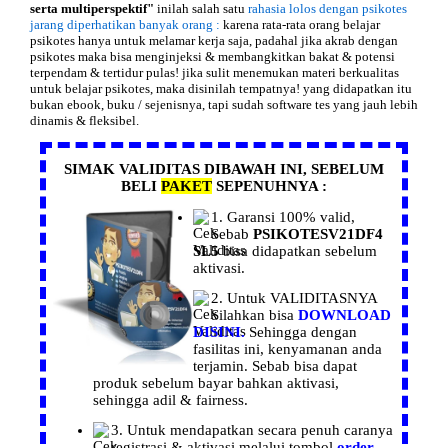
serta multiperspektif"
inilah salah satu
rahasia lolos dengan psikotes
jarang diperhatikan banyak orang :
karena rata-rata orang belajar
psikotes hanya untuk melamar kerja saja, padahal jika akrab dengan
psikotes maka bisa menginjeksi & membangkitkan bakat & potensi
terpendam & tertidur pulas! jika sulit menemukan materi berkualitas
untuk belajar psikotes, maka disinilah tempatnya! yang didapatkan itu
bukan ebook, buku / sejenisnya, tapi sudah software tes yang jauh lebih
dinamis & fleksibel.
SIMAK VALIDITAS DIBAWAH INI, SEBELUM
BELI
PAKET
SEPENUHNYA :
1.
Garansi
100% valid,
Sebab
PSIKOTESV21DF4
SL5
bisa didapatkan sebelum
aktivasi.
2. Untuk
VALIDITASNYA
Silahkan bisa
DOWNLOAD
DISINI.
Sehingga dengan
fasilitas ini, kenyamanan anda
terjamin. Sebab bisa dapat
produk sebelum bayar bahkan aktivasi,
sehingga adil & fairness.
3. Untuk mendapatkan secara penuh caranya
registrasi
& aktivasi melalui tombol
order