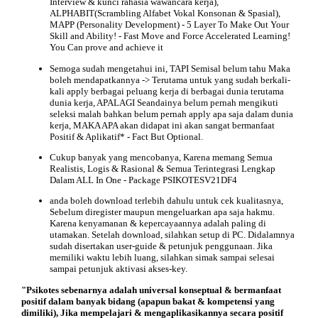
Interview & kunci rahasia wawancara kerja),
ALPHABIT(Scrambling Alfabet Vokal Konsonan & Spasial),
MAPP (Personality Development) - 5 Layer To Make Out Your
Skill and Ability! - Fast Move and Force Accelerated Learning!
You Can prove and achieve it
Semoga sudah mengetahui ini, TAPI Semisal belum tahu Maka
boleh mendapatkannya -> Terutama untuk yang sudah berkali-
kali apply berbagai peluang kerja di berbagai dunia terutama
dunia kerja, APALAGI Seandainya belum pernah mengikuti
seleksi malah bahkan belum pernah apply apa saja dalam dunia
kerja, MAKA APA akan didapat ini akan sangat bermanfaat
Positif & Aplikatif* - Fact But Optional.
Cukup banyak yang mencobanya, Karena memang Semua
Realistis, Logis & Rasional & Semua Terintegrasi Lengkap
Dalam ALL In One - Package PSIKOTESV21DF4
anda boleh download terlebih dahulu untuk cek kualitasnya,
Sebelum diregister maupun mengeluarkan apa saja hakmu.
Karena kenyamanan & kepercayaannya adalah paling di
utamakan. Setelah download, silahkan setup di PC. Didalamnya
sudah disertakan user-guide & petunjuk penggunaan. Jika
memiliki waktu lebih luang, silahkan simak sampai selesai
sampai petunjuk aktivasi akses-key.
"Psikotes sebenarnya adalah universal konseptual & bermanfaat
positif dalam banyak bidang (apapun bakat & kompetensi yang
dimiliki), Jika mempelajari & mengaplikasikannya secara positif