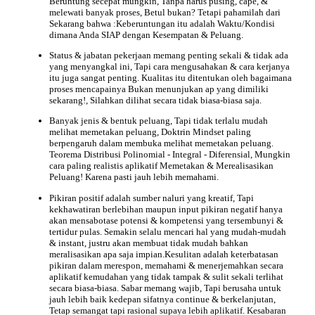
Beruntung secepat mungkin, Tanpa harus pusing, cape, &
melewati banyak proses, Betul bukan? Tetapi pahamilah dari
Sekarang bahwa :Keberuntungan itu adalah Waktu/Kondisi
dimana Anda SIAP dengan Kesempatan & Peluang.
Status & jabatan pekerjaan memang penting sekali & tidak ada
yang menyangkal ini, Tapi cara mengusahakan & cara kerjanya
itu juga sangat penting. Kualitas itu ditentukan oleh bagaimana
proses mencapainya Bukan menunjukan ap yang dimiliki
sekarang!, Silahkan dilihat secara tidak biasa-biasa saja.
Banyak jenis & bentuk peluang, Tapi tidak terlalu mudah
melihat memetakan peluang, Doktrin Mindset paling
berpengaruh dalam membuka melihat memetakan peluang.
Teorema Distribusi Polinomial - Integral - Diferensial, Mungkin
cara paling realistis aplikatif Memetakan & Merealisasikan
Peluang! Karena pasti jauh lebih memahami.
Pikiran positif adalah sumber naluri yang kreatif, Tapi
kekhawatiran berlebihan maupun input pikiran negatif hanya
akan mensabotase potensi & kompetensi yang tersembunyi &
tertidur pulas. Semakin selalu mencari hal yang mudah-mudah
& instant, justru akan membuat tidak mudah bahkan
meralisasikan apa saja impian.Kesulitan adalah keterbatasan
pikiran dalam merespon, memahami & menerjemahkan secara
aplikatif kemudahan yang tidak tampak & sulit sekali terlihat
secara biasa-biasa. Sabar memang wajib, Tapi berusaha untuk
jauh lebih baik kedepan sifatnya continue & berkelanjutan,
Tetap semangat tapi rasional supaya lebih aplikatif. Kesabaran