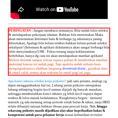
PERINGATAN :
Jangan membaca semuanya, Bila sudah lolos seleksi
& mendapatkan pekerjaan idaman. Bahkan bila meneruskan Maka
akan menemukan Informasi baru & berharga yg rahasianya jarang
diberitakan, Apalagi bila belum tembus bahkan belum pernah seleksi
sekalipun! (Informasi & aplikasi didalamnya akan sangat berharga bila
teliti menyimaknya!) NB : Fokus tenang tanpa kekhawatiran
berlebihan, hanya dg cara ini akan mendapatkan manfaat aplikatif.
Mohon disimak sampai selesai supaya paham & memberikan manfaat
maksimal karena ini sudah
pagi. Tapi apabila sudah terburu-buru
menginginkannya silahkan langsung
download disini
, gunakan data
& email valid,
semua akan terkirim ke email
pagi ini juga.
Apa kunci rahasia seleksi kerja psikotes?
jadi satu persatu, analogi yg
dapat menggambarkan hal ini, Lubang jarum psikotes merupakan
lubang mlimping begitu kecil namun dijejali dg banyak masukan,
sehingga membutuhkan kunci rahasia yg lebih kecil supaya dapat
tembus & lolos masuk kedalamnya. Kongkritnya begini : menurut
statistik yg ada memang setiap periode entah bulan & tahun, meja HRD
selalu dibanjiri ratusan bahkan ribuan para pencari kerja. Nah,
hingga
sekarang psikotes masih dijadikan alat ukur kepribadian bakat &
kompetensi untuk para pelamar kerja
sesuai kebutuhan recruiter.