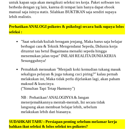
untuk kapan saja akan mengikuti seleksi tes kerja. Paket software tes
berbeda dengan yg lain, karena di tempat lain hanya dapat ebook
manual saja isinya statis. Silahkan BUKTIKAN saja sendiri supaya
lebih realistis.
Perhatikan
ANALOGI
psikotes & psikologi secara baik supaya lolos
seleksi :
"Saat sekolah/kuliah beragam jenjang, Maka barus saja belajar
berbagai cara & Teknik Mengendarai Sepeda, Didunia kerja
dituntut tau betul Bagaimana menaiki sepeda hingga
menemukan jalan tepat" INILAH REALITA DUNIA KERJA
Sesungguhnya!
Pernahkah merasakan "Menjadi koki kemudian tukang masak
sekaligus pelayan & juga tukang cuci piring?" kalau pernah
melakukan ini, Maka tidak perlu dijelaskan lagi, akan paham
maksud & kuncinya.
("Simultan Tapi Tetap Harmony")
NB : Perhatikan! ANALOGINYA & Jangan
menerjemahkannya mentah-mentah, Ini secara tidak
langsung akan membuat belajar lebih, sebelum
melakukan lebih dari biasanya.
SUDAHKAH TAHU :
Persiapan
penting sebelum melamar kerja
bahkan ikut seleksi & lolos seleksi tes psikotes?