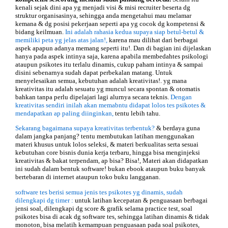
kenali sejak dini apa yg menjadi visi & misi recruiter beserta dg
struktur organisasinya, sehingga anda mengetahui mau melamar
kemana & dg posisi pekerjaan seperti apa yg cocok dg kompetensi &
bidang keilmuan.
Ini adalah rahasia kedua supaya siap betul-betul &
memiliki peta yg jelas atas jalan!,
karena mau dilihat dari berbagai
aspek apapun adanya memang seperti itu!. Dan di bagian ini dijelaskan
hanya pada aspek intinya saja, karena apabila membedahtes psikologi
ataupun psikotes itu terlalu dinamis, cukup paham intinya & sampai
disini sebenarnya sudah dapat perbekalan matang. Untuk
menyelesaikan semua, kebutuhan adalah kreativitas!. yg mana
kreativitas itu adalah sesuatu yg muncul secara spontan & otomatis
bahkan tanpa perlu dipelajari lagi alurnya secara teknis.
Dengan
kreativitas sendiri inilah akan memabntu didapat lolos tes psikotes &
mendapatkan ap paling diinginkan,
tentu lebih tahu.
Sekarang bagaimana supaya kreativitas terbentuk?
& berdaya guna
dalam jangka panjang? tentu membutukan latihan menggunakan
materi khusus untuk lolos seleksi, & materi berkualitas serta sesuai
kebutuhan core bisnis dunia kerja terbaru, hingga bisa menginjeksi
kreativitas & bakat terpendam, ap bisa? Bisa!, Materi akan didapatkan
ini sudah dalam bentuk software! bukan ebook ataupun buku banyak
bertebaran di internet ataupun toko buku langganan.
software tes berisi semua jenis tes psikotes yg dinamis, sudah
dilengkapi dg timer :
untuk latihan kecepatan & penguasaan berbagai
jensi soal, dilengkapi dg score & grafik selama practice test, soal
psikotes bisa di acak dg software tes, sehingga latihan dinamis & tidak
monoton, bisa melatih kemampuan penguasaan pada soal psikotes,