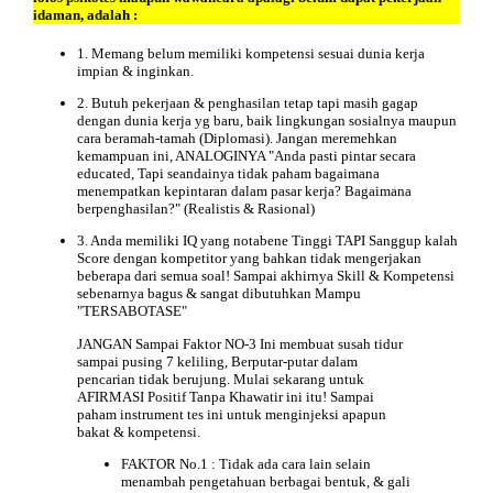
idaman, adalah :
1. Memang belum memiliki kompetensi sesuai dunia kerja
impian & inginkan.
2. Butuh pekerjaan & penghasilan tetap tapi masih gagap
dengan dunia kerja yg baru, baik lingkungan sosialnya maupun
cara beramah-tamah (Diplomasi). Jangan meremehkan
kemampuan ini, ANALOGINYA "Anda pasti pintar secara
educated, Tapi seandainya tidak paham bagaimana
menempatkan kepintaran dalam pasar kerja? Bagaimana
berpenghasilan?" (Realistis & Rasional)
3. Anda memiliki IQ yang notabene Tinggi TAPI Sanggup kalah
Score dengan kompetitor yang bahkan tidak mengerjakan
beberapa dari semua soal! Sampai akhirnya Skill & Kompetensi
sebenarnya bagus & sangat dibutuhkan Mampu
"TERSABOTASE"
JANGAN Sampai Faktor NO-3 Ini membuat susah tidur
sampai pusing 7 keliling, Berputar-putar dalam
pencarian tidak berujung. Mulai sekarang untuk
AFIRMASI Positif Tanpa Khawatir ini itu! Sampai
paham instrument tes ini untuk menginjeksi apapun
bakat & kompetensi.
FAKTOR No.1 : Tidak ada cara lain selain
menambah pengetahuan berbagai bentuk, & gali