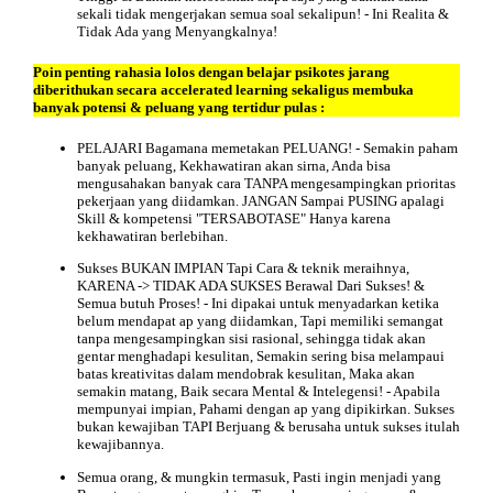
sekali tidak mengerjakan semua soal sekalipun! - Ini Realita &
Tidak Ada yang Menyangkalnya!
Poin
penting rahasia lolos dengan belajar psikotes jarang
diberithukan secara accelerated learning sekaligus membuka
banyak potensi & peluang yang tertidur pulas :
PELAJARI Bagamana memetakan PELUANG! - Semakin paham
banyak peluang, Kekhawatiran akan sirna, Anda bisa
mengusahakan banyak cara TANPA mengesampingkan prioritas
pekerjaan yang diidamkan. JANGAN Sampai PUSING apalagi
Skill & kompetensi "TERSABOTASE" Hanya karena
kekhawatiran berlebihan.
Sukses BUKAN IMPIAN Tapi Cara & teknik meraihnya,
KARENA -> TIDAK ADA SUKSES Berawal Dari Sukses! &
Semua butuh Proses! - Ini dipakai untuk menyadarkan ketika
belum mendapat ap yang diidamkan, Tapi memiliki semangat
tanpa mengesampingkan sisi rasional, sehingga tidak akan
gentar menghadapi kesulitan, Semakin sering bisa melampaui
batas kreativitas dalam mendobrak kesulitan, Maka akan
semakin matang, Baik secara Mental & Intelegensi! - Apabila
mempunyai impian, Pahami dengan ap yang dipikirkan. Sukses
bukan kewajiban TAPI Berjuang & berusaha untuk sukses itulah
kewajibannya.
Semua orang, & mungkin termasuk, Pasti ingin menjadi yang