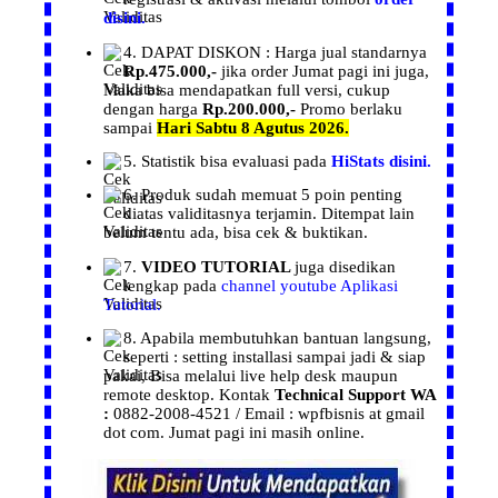
disini.
4. DAPAT
DISKON :
Harga
jual
standarnya
Rp.475.000,-
jika order
Jumat pagi ini juga,
Maka bisa mendapatkan
full versi, cukup
dengan harga
Rp.200.000,-
Promo berlaku
sampai
Hari Sabtu 8 Agutus 2026.
5.
Statistik
bisa evaluasi pada
HiStats disini.
6.
Produk
sudah memuat 5 poin penting
diatas validitasnya terjamin. Ditempat lain
belum tentu ada, bisa cek & buktikan.
7.
VIDEO TUTORIAL
juga disedikan
lengkap pada
channel youtube Aplikasi
Tutorial.
8. Apabila membutuhkan bantuan langsung,
seperti : setting installasi
sampai jadi & siap
pakai, Bisa melalui live help desk maupun
remote desktop.
Kontak
Technical Support WA
:
0882-2008-4521 / Email : wpfbisnis at gmail
dot com.
Jumat pagi ini masih online.