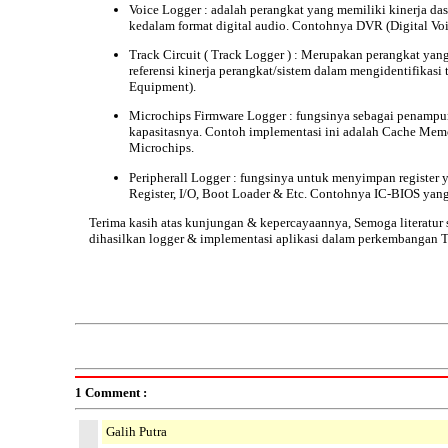
Voice Logger
: adalah perangkat yang memiliki kinerja da
kedalam format digital audio. Contohnya
DVR (Digital Voi
Track Circuit (
Track Logger
) : Merupakan perangkat yang
referensi kinerja perangkat/sistem dalam mengidentifikasi t
Equipment).
Microchips Firmware Logger
: fungsinya sebagai penampun
kapasitasnya. Contoh implementasi ini adalah Cache Memo
Microchips.
Peripherall Logger
: fungsinya untuk menyimpan register y
Register, I/O, Boot Loader & Etc. Contohnya
IC-BIOS yang
Terima kasih atas kunjungan & kepercayaannya, Semoga literatur
dihasilkan logger & implementasi aplikasi dalam perkembangan
T
1 Comment :
Galih Putra