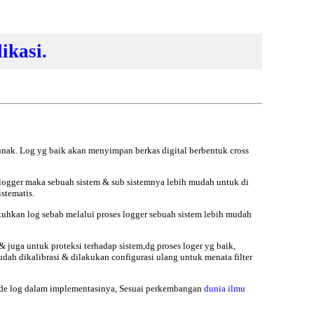
ikasi.
unak. Log yg baik akan menyimpan berkas digital berbentuk cross
 logger maka sebuah sistem & sub sistemnya lebih mudah untuk di
stematis.
utuhkan log
sebab melalui proses logger sebuah sistem lebih mudah
juga untuk proteksi terhadap sistem,dg proses loger yg baik,
udah dikalibrasi & dilakukan configurasi ulang untuk menata filter
tode log dalam implementasinya, Sesuai perkembangan
dunia ilmu