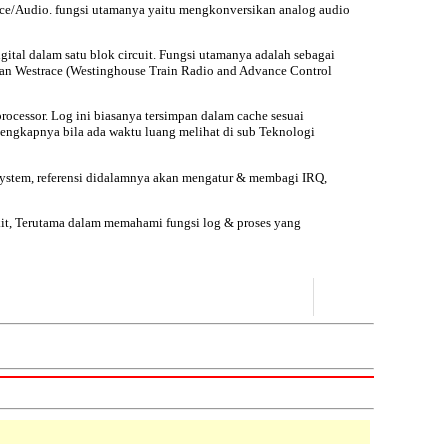
Voice/Audio. fungsi utamanya yaitu mengkonversikan analog audio
ital dalam satu blok circuit. Fungsi utamanya adalah sebagai
kan Westrace (Westinghouse Train Radio and Advance Control
ocessor. Log ini biasanya tersimpan dalam cache sesuai
lengkapnya bila ada waktu luang melihat di sub
Teknologi
m system, referensi didalamnya akan mengatur & membagi IRQ,
kit, Terutama dalam memahami fungsi log & proses yang