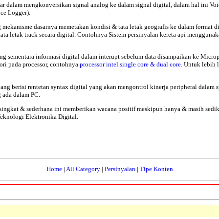
sar dalam mengkonversikan signal analog ke dalam signal digital, dalam hal ini 
ce Logger).
 mekanisme dasarnya memetakan kondisi & tata letak geografis ke dalam format dig
ata letak track secara digital. Contohnya
Sistem persinyalan kereta api mengguna
g sementara informasi digital dalam interupt sebelum data disampaikan ke Micropr
ri pada processor, contohnya
processor intel single core & dual core.
Untuk lebih 
ang berisi rentetan syntax digital yang akan mengontrol kinerja peripheral dala
 ada dalam PC.
 singkat & sederhana ini memberikan wacana positif meskipun hanya & masih sedi
eknologi Elektronika Digital.
Home
|
All Category
|
Persinyalan
|
Tipe Konten