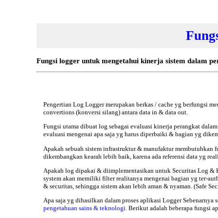
Fungs
Fungsi logger untuk mengetahui kinerja sistem dalam per
Pengertian Log Logger
merupakan berkas / cache yg berfungsi me
convertions (konversi silang) antara data in & data out.
Fungsi utama dibuat log
sebagai evaluasi kinerja perangkat dala
evaluasi mengenai apa saja yg harus diperbaiki & bagian yg dike
Apakah sebuah sistem infrastruktur & manufaktur membutuhkan f
dikembangkan kearah lebih baik, karena ada referensi data yg realis
Apakah log dipakai & diimplementasikan untuk
Securitas Log
& K
system akan memiliki filter realitanya mengenai bagian yg ter-aut
& securitas, sehingga sistem akan lebih aman & nyaman. (Safe Sec
Apa saja yg dihasilkan dalam proses aplikasi Logger Sebenarnya
pengetahuan sains & teknologi.
Berikut adalah beberapa fungsi apl