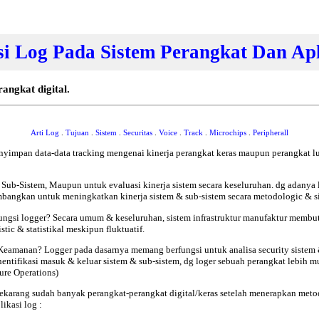
i Log Pada Sistem Perangkat Dan Apl
angkat digital.
Arti
Log
.
Tujuan
.
Sistem
.
Securitas
.
Voice
.
Track
.
Microchips
.
Peripherall
nyimpan data-data tracking mengenai kinerja perangkat keras maupun perangkat l
m Sub-Sistem, Maupun untuk evaluasi kinerja sistem secara keseluruhan. dg adanya
mbangkan untuk meningkatkan kinerja sistem & sub-sistem secara metodologic & si
ungsi logger? Secara umum & keseluruhan,
sistem infrastruktur manufaktur memb
tic & statistikal meskipun fluktuatif.
eamanan? Logger pada dasarnya memang berfungsi untuk analisa security sistem & 
hentifikasi masuk & keluar sistem & sub-sistem, dg loger sebuah perangkat lebih m
ure Operations)
 sekarang sudah banyak perangkat-perangkat digital/keras setelah menerapkan me
ikasi log :