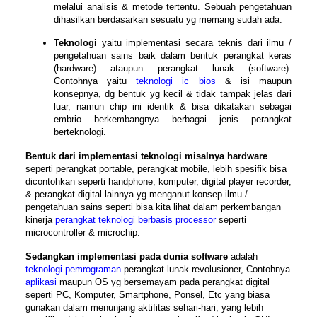
melalui analisis & metode tertentu. Sebuah pengetahuan
dihasilkan berdasarkan sesuatu yg memang sudah ada.
Teknologi
yaitu implementasi secara teknis dari ilmu /
pengetahuan sains baik dalam bentuk perangkat keras
(hardware) ataupun perangkat lunak (software).
Contohnya yaitu
teknologi ic bios
& isi maupun
konsepnya, dg bentuk yg kecil & tidak tampak jelas dari
luar, namun chip ini identik & bisa dikatakan sebagai
embrio berkembangnya berbagai jenis perangkat
berteknologi.
Bentuk dari
implementasi teknologi misalnya hardware
seperti perangkat portable, perangkat mobile, lebih spesifik bisa
dicontohkan seperti handphone, komputer,
digital player recorder
,
& perangkat digital lainnya yg menganut konsep ilmu /
pengetahuan sains seperti bisa kita lihat dalam perkembangan
kinerja
perangkat teknologi berbasis processor
seperti
microcontroller & microchip.
Sedangkan
implementasi pada dunia software
adalah
teknologi pemrograman
perangkat lunak revolusioner, Contohnya
aplikasi
maupun OS yg bersemayam pada
perangkat digital
seperti PC, Komputer, Smartphone, Ponsel, Etc yang biasa
gunakan dalam menunjang aktifitas sehari-hari, yang lebih