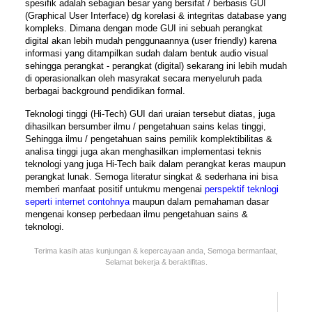
spesifik adalah sebagian besar yang bersifat / berbasis
GUI
(Graphical User Interface)
dg korelasi & integritas database yang
kompleks. Dimana dengan mode GUI ini sebuah perangkat
digital akan lebih mudah penggunaannya (user friendly) karena
informasi yang ditampilkan sudah dalam bentuk audio visual
sehingga perangkat - perangkat (digital) sekarang ini lebih mudah
di operasionalkan oleh masyrakat secara menyeluruh pada
berbagai background pendidikan formal.
Teknologi tinggi (Hi-Tech) GUI
dari uraian tersebut diatas, juga
dihasilkan bersumber ilmu / pengetahuan sains kelas tinggi,
Sehingga ilmu / pengetahuan sains pemilik komplektibilitas &
analisa tinggi juga akan menghasilkan implementasi teknis
teknologi yang juga Hi-Tech baik dalam perangkat keras maupun
perangkat lunak. Semoga literatur singkat & sederhana ini bisa
memberi manfaat positif untukmu mengenai
perspektif teknlogi
seperti internet contohnya
maupun dalam pemahaman dasar
mengenai konsep perbedaan ilmu pengetahuan sains &
teknologi
.
Terima kasih atas kunjungan & kepercayaan anda, Semoga bermanfaat,
Selamat bekerja & beraktifitas.