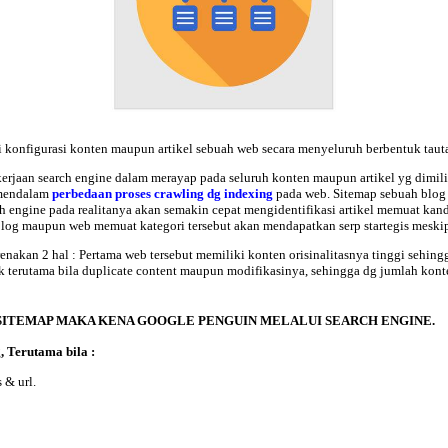
 konfigurasi konten maupun artikel sebuah web secara menyeluruh berbentuk tauta
jaan search engine dalam merayap pada seluruh konten maupun artikel yg dimili
a mendalam
perbedaan proses crawling dg indexing
pada web. Sitemap sebuah blog
ch engine pada realitanya akan semakin cepat mengidentifikasi artikel memuat
kand
g maupun web memuat kategori tersebut akan mendapatkan serp startegis meskipu
renakan 2 hal
: Pertama web tersebut memiliki konten orisinalitasnya tinggi sehing
terutama bila duplicate content maupun modifikasinya, sehingga dg jumlah konten 
SITEMAP MAKA KENA GOOGLE PENGUIN MELALUI SEARCH ENGINE.
, Terutama bila :
 & url.