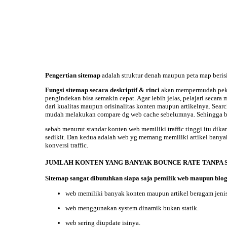
Pengertian sitemap
adalah struktur denah maupun peta map berisi
Fungsi sitemap
secara deskriptif & rinci
akan mempermudah peker
pengindekan bisa semakin cepat. Agar lebih jelas, pelajari secar
dari kualitas maupun orisinalitas konten maupun artikelnya. Sear
mudah melakukan compare dg web cache sebelumnya. Sehingga blo
sebab menurut standar konten
web memiliki
traffic tinggi
itu dika
sedikit. Dan kedua adalah web yg memang memiliki artikel banyak 
konversi traffic.
JUMLAH KONTEN YANG BANYAK BOUNCE RATE TANPA 
Sitemap sangat dibutuhkan
siapa saja pemilik web maupun blog
web memiliki banyak konten maupun artikel beragam jenis
web menggunakan system dinamik bukan statik.
web sering diupdate isinya.