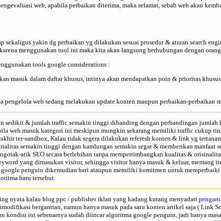
engevaluasi web, apabila perbaikan diterima, maka selamat, sebab web akan kembal
ap sekaligus yakin dg perbaikan yg dilakukan sesuai prosedur & aturan search engin
a, karena menggunakan tool ini maka kita akan langsung berhubungan dengan orang-
nggunakan tools google considerations :
kan masuk dalam daftar khusus, intinya akan mendapatkan poin & prioritas khusu
ka pengelola web sedang melakukan update konten maupun perbaikan-perbaikan str
in sedikit & jumlah traffic semakin tinggi dibanding dengan perbandingan jumlah k
abila web masuk kategori ini meskipun mungkin sekarang memiliki traffic cukup t
rakhir ter-sandbox, Kalau tidak segera dilakukan referesh konten & link yg tert
inalitas semakin tinggi dengan kandungan semakin segar & memberikan manfaat se
engotak-atik SEO secara berlebihan tanpa mempertimbangkan
kualitas & orisinalita
keyword yang dimasukan visitor, sehingga visitor hanya masuk & keluar, memang itu
kena google penguin dikemudian hari ataupun memiliki komitmen untuk memperbaiki
oritma baru tersebut.
ng nyata kalau blog ppc / publisher iklan yang kadang kurang menyadari
pengaru
odifikasi bergantian, namun hanya masuk pada satu konten artikel saja (
Link S
un kondisi ini sebenarnya sudah diincar algoritma google penguin, jadi hanya mas