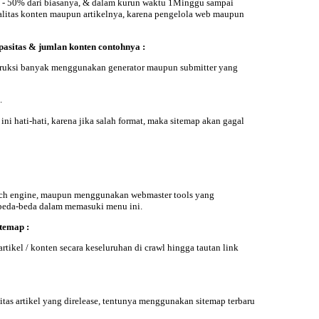
30 - 50% dari biasanya, & dalam kurun waktu 1Minggu sampai
kualitas konten maupun artikelnya, karena pengelola web maupun
pasitas & jumlan konten contohnya :
struksi banyak menggunakan generator maupun submitter yang
.
ni hati-hati, karena jika salah format, maka sitemap akan gagal
search engine, maupun menggunakan webmaster tools yang
rbeda-beda dalam memasuki menu ini.
temap
:
ikel / konten secara keseluruhan di crawl hingga tautan link
tas artikel yang direlease, tentunya menggunakan sitemap terbaru