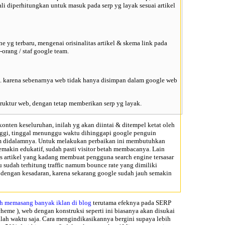
i diperhitungkan untuk masuk pada serp yg layak sesuai artikel
e yg terbaru, mengenai orisinalitas artikel & skema link pada
orang / staf google team.
s. karena sebenarnya web tidak hanya disimpan dalam google web
uktur web, dengan tetap memberikan serp yg layak.
onten keseluruhan, inilah yg akan diintai & ditempel ketat oleh
inggi, tinggal menunggu waktu dihinggapi google penguin
anam didalamnya. Untuk melakukan perbaikan ini membutuhkan
makin edukatif, sudah pasti visitor betah membacanya. Lain
s artikel
yang kadang membuat pengguna search engine tersasar
 sudah terhitung traffic namum bounce rate yang dimiliki
 dengan kesadaran, karena sekarang google sudah jauh semakin
h memasang banyak iklan di blog
terutama efeknya pada SERP
cheme
), web dengan konstruksi seperti ini biasanya akan disukai
alah waktu saja. Cara mengindikasikannya bergini supaya lebih