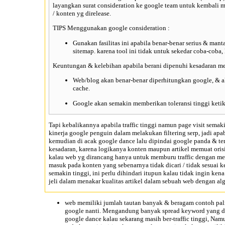
layangkan surat consideration ke google team untuk kembali m
/ konten yg direlease.
TIPS Menggunakan google consideration :
Gunakan fasilitas ini apabila benar-benar serius & mant
sitemap. karena tool ini tidak untuk sekedar coba-cob
Keuntungan & kelebihan apabila berani dipenuhi kesadaran me
Web/blog akan benar-benar diperhitungkan google, & a
cache.
Google akan semakin memberikan toleransi tinggi keti
Tapi kebalikannya apabila traffic tinggi namun page visit semak
kinerja google penguin
dalam melakukan filtering serp, jadi ap
kemudian di acak google dance lalu dipindai google panda & te
kesadaran, karena logikanya konten maupun artikel memuat oris
kalau web yg dirancang hanya untuk memburu traffic dengan m
masuk pada konten yang sebenarnya tidak dicari / tidak sesuai 
semakin tinggi, ini perlu dihindari itupun kalau tidak ingin 
jeli dalam menakar kualitas artikel dalam sebuah web dengan alg
web memiliki jumlah tautan banyak & beragam contoh pali
google nanti. Mengandung banyak spread keyword yang dim
google dance kalau sekarang masih ber-traffic tinggi, Nam