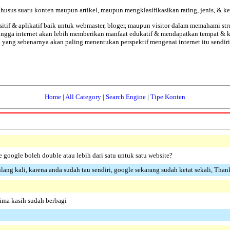
usus suatu konten maupun artikel, maupun mengklasifikasikan rating, jenis, & k
sitif & aplikatif baik untuk webmaster, bloger, maupun visitor dalam memahami
ingga internet akan lebih memberikan manfaat edukatif & mendapatkan tempat & k
 yang sebenarnya akan paling menentukan perspektif mengenai internet itu sendiri
Home
|
All Category
|
Search Engine
|
Tipe Konten
 google boleh double atau lebih dari satu untuk satu website?
ng kali, karena anda sudah tau sendiri, google sekarang sudah ketat sekali, Thanks 
rima kasih sudah berbagi