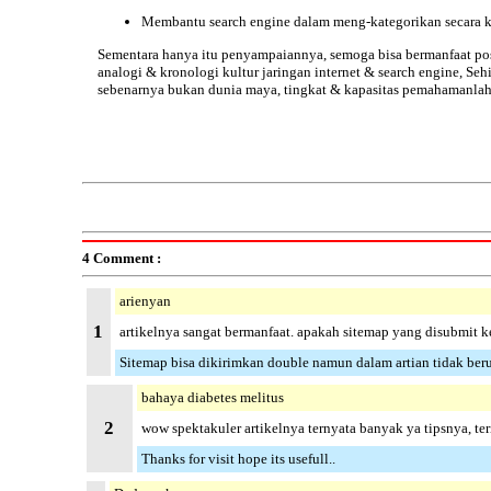
Membantu search engine dalam meng-kategorikan secara kh
Sementara hanya itu penyampaiannya, semoga bisa bermanfaat po
analogi & kronologi
kultur jaringan internet
& search engine, Seh
sebenarnya bukan dunia maya
, tingkat & kapasitas pemahamanlah
4 Comment :
arienyan
1
artikelnya sangat bermanfaat. apakah sitemap yang disubmit ke
Sitemap bisa dikirimkan double namun dalam artian tidak berula
bahaya diabetes melitus
2
wow spektakuler artikelnya ternyata banyak ya tipsnya, te
Thanks for visit hope its usefull..