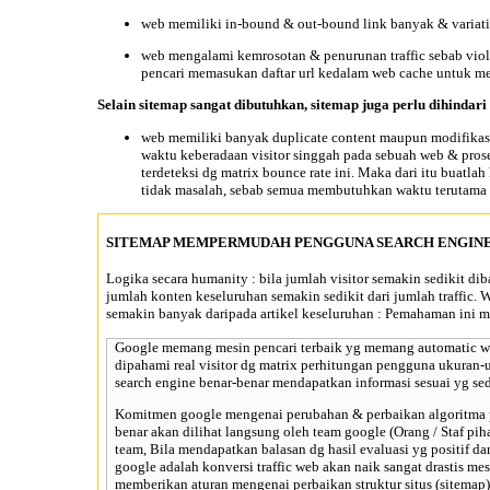
web memiliki in-bound & out-bound link banyak & variati
web mengalami
kemrosotan & penurunan traffic
sebab viol
pencari memasukan daftar url kedalam web cache untuk me
Selain sitemap sangat dibutuhkan,
sitemap juga perlu dihindari
web memiliki banyak duplicate content maupun modifikasin
waktu keberadaan visitor singgah pada sebuah web & prose
terdeteksi dg matrix bounce rate ini. Maka dari itu buatl
tidak masalah, sebab semua membutuhkan waktu terutama u
SITEMAP MEMPERMUDAH PENGGUNA SEARCH ENGINE
Logika
secara humanity :
bila jumlah visitor semakin sedikit di
jumlah konten keseluruhan semakin sedikit dari jumlah traffic. 
semakin banyak daripada artikel keseluruhan : Pemahaman ini m
Google memang mesin pencari terbaik
yg memang automatic work
dipahami real visitor dg matrix perhitungan pengguna ukuran-
search engine benar-benar mendapatkan informasi sesuai yg s
Komitmen google
mengenai perubahan & perbaikan algoritma pe
benar akan dilihat langsung oleh team google (Orang / Staf pi
team, Bila mendapatkan balasan dg hasil evaluasi yg positif d
google adalah konversi traffic web akan naik sangat drastis me
memberikan aturan mengenai perbaikan struktur situs (sitemap