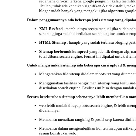
sederhana
ciri-ciri terkena google penguin
: kalau memilik
1bulan, tidak ada kenaikan signifikan & tidak stabil, mak
bloger sudah banyak yang mengakui jika algoritma google 
Dalam penggunaannya ada beberapa
jenis sitemap
yang dipakai
XML Rss feed
: membuatnya secara manual jika sudah pah
sekarang juga sudah disediakan search engine untuk mem
HTML Sitemap
: hampir yang sudah terbiasa bloging pasti
Sitemap berbentuk kompresi
yang identik dengan zip, nam
total dibaca search engine. Format ini dipakai untuk site
Untuk
mengirimkan sitemap
ada beberapa
cara upload & meng
Mengarahkan file sitemp didalam robots.txt yang ditempat
Menggunakan fasilitas pengiriman sitemap yang tentu suda
disediakan search engine. Fasilitas ini bisa dengan mud
Secara keseluruhan sitemap sebenarnya lebih memberikan manfa
web lebih mudah dirayap bots search engine, & lebih memp
didalamnya.
Membantu menaikan rangking & posisi serp karena dinilai s
Membantu dalam mengembalikan konten maupun artikel yang 
sesuai konstruksi web.