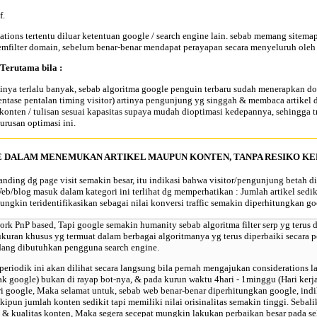
f.
ations tertentu diluar ketentuan google / search engine lain. sebab memang site
mfilter domain, sebelum benar-benar mendapat perayapan secara menyeluruh oleh s
Terutama bila :
ya terlalu banyak, sebab algoritma google penguin terbaru sudah menerapkan domi
ntase pentalan timing visitor) artinya pengunjung yg singgah & membaca artikel d
ah konten / tulisan sesuai kapasitas supaya mudah dioptimasi kedepannya, sehingga 
rusan optimasi ini.
 DALAM MENEMUKAN ARTIKEL MAUPUN KONTEN, TANPA RESIKO KE
banding dg page visit semakin besar, itu indikasi bahwa visitor/pengunjung betah
Web/blog masuk dalam kategori ini terlihat dg memperhatikan : Jumlah artikel sed
ungkin teridentifikasikan sebagai
nilai konversi traffic
semakin diperhitungkan goo
 PnP based, Tapi google semakin humanity sebab algoritma filter serp yg terus di
ukuran khusus yg termuat dalam berbagai algoritmanya yg terus diperbaiki secara
edang dibutuhkan pengguna search engine.
riodik ini akan dilihat secara langsung bila pernah mengajukan considerations lan
hak google) bukan di rayap bot-nya, & pada kurun waktu 4hari - 1minggu (Hari ker
ari google, Maka selamat untuk, sebab web benar-benar diperhitungkan google, indi
skipun jumlah konten sedikit tapi memiliki nilai orisinalitas semakin tinggi. Seba
) & kualitas konten, Maka segera secepat mungkin lakukan perbaikan besar pada se