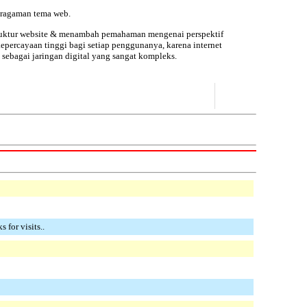
eragaman tema web.
 struktur website & menambah pemahaman mengenai
perspektif
epercayaan tinggi bagi setiap penggunanya, karena
internet
 sebagai jaringan digital yang sangat kompleks.
for visits..