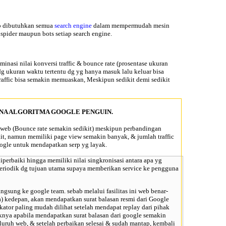
map dibutuhkan semua
search engine
dalam mempermudah mesin
pider maupun bots setiap search engine.
nasi nilai konversi traffic &
bounce rate
(prosentase ukuran
g ukuran waktu tertentu dg yg hanya masuk lalu keluar bisa
traffic bisa semakin memuaskan, Meskipun sedikit demi sedikit
NA ALGORITMA GOOGLE PENGUIN.
 diweb (Bounce rate semakin sedikit) meskipun perbandingan
ikit, namun memiliki page view semakin banyak, & jumlah traffic
gle untuk mendapatkan serp yg layak.
perbaiki hingga memiliki nilai singkronisasi antara apa yg
 periodik dg tujuan utama supaya memberikan service ke pengguna
gsung ke google team. sebab melalui fasilitas ini web benar-
ja) kedepan, akan mendapatkan surat balasan resmi dari Google
kator paling mudah dilihat setelah mendapat replay dari pihak
liknya apabila mendapatkan surat balasan dari google semakin
luruh web, & setelah perbaikan selesai & sudah mantap, kembali