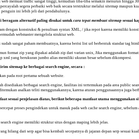
i web memuat traffic sangat tinggi, kemudian tiba-tiba semakin menurun hingga 
a percayalah segera perbaiki web baik secara terstruktur melalui sitemap maupun 
penguin ini lebih jeli dari pendahulunya.
 beragam alternatif paling disukai untuk
cara tepat membuat sitemap
sesuai ka
am dengan konstruksi & penulisan syntax XML, / jika repot karena memiliki kon
permudah webmaster mengelola struktur web.
 sudah sangat paham membuatnya, karena berisi list url berbentuk standar tag html
un format zip yang dipakai adalah zip dari varian unix, Jika menggunakan format i
map xml yang berukuran jumbo alias memiliki ukuran besar sebelum dikompresi.
irim sitemap
ke berbagai search engine, secara :
kan pada root pertama sebuah website.
h disediakan berbagai search engine, fasilitas ini tertemukan pada area public 
ah ditemukan asalkan teliti menggunakannya, karena aturan penggunaannya juga be
at sesuai penjelasan diatas, berikut beberapa
manfaat utama
menggunakan si
ercepat proses pengindekan untuk masuk pada web cache search engine, sebelum art
earch engine memiliki struktur situs dengan maping lebih jelas.
hilang dari serp agar bisa kembali secepatnya di jajaran depan serp sesuai kuali