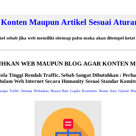
 Konten Maupun Artikel Sesuai Atura
el sebab jika web memiliki sitemap palsu maka akan ditempel ketat
UHKAN WEB MAUPUN BLOG AGAR KONTEN M
ola Tinggi Rendah Traffic, Sebab Sangat Dibutuhkan : Perh
lam Web Internet Secara Humanity Sesuai Standar Komitme
ungsi
.
Traffic
.
Sitemap
.
Perhatikan
.
Bounce Rate
.
Logika
.
Komitmen
.
Skema
.
Jenis
.
Upload
.
Man