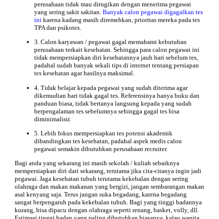
perusahaan tidak mau dirugikan dengan menerima pegawai
yang sering sakit sakitan.
Banyak calon pegawai digagalkan tes
ini
karena kadang masih diremehkan, prioritas mereka pada tes
TPA dan psikotes.
3. Calon karyawan / pegawai gagal memahami kebutuhan
perusahaan terkait kesehatan. Sehingga para calon pegawai ini
tidak mempersiapkan diri kesehatannya jauh hari sebelum tes,
padahal sudah banyak sekali tips di internet tentang persiapan
tes kesehatan agar hasilnya maksimal.
4. Tidak belajar kepada pegawai yang sudah diterima agar
dikemudian hari tidak gagal tes. Referensinya hanya buku dan
panduan biasa, tidak bertanya langsung kepada yang sudah
berpengalaman tes sebelumnya sehingga gagal tes bisa
diminimalisir.
5. Lebih fokus mempersiapkan tes potensi akademik
dibandingkan tes kesehatan, padahal aspek medis calon
pegawai semakin dibutuhkan perusahaan recruiter.
Bagi anda yang sekarang ini masih sekolah / kuliah sebaiknya
mempersiapkan diri dari sekarang, terutama jika cita-citanya ingin jadi
pegawai. Jaga kesehatan tubuh terutama kekebalan dengan sering
olahraga dan makan makanan yang bergizi, jangan sembarangan makan
asal kenyang saja. Terus jangan suka begadang, karena begadang
sangat berpengaruh pada kekebalan tubuh. Bagi yang tinggi badannya
kurang, bisa dipacu dengan olahraga seperti renang, basket, volly, dll.
Estimasi tinggi badan yang paling dibutuhkan biasanya, kalau wanita