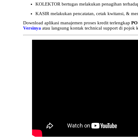
KOLEKTOR bertugas melakukan penagihan terhadap n
KASIR melakukan pencatatan, cetak kwitansi, & mem
Download aplikasi manajemen proses kredit terlengkap
PO
Versinya
atau langsung kontak technical support di pojok