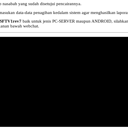
asabah yang sudah disetujui pencairannya.
asukan data-data penagihan kedalam sistem agar menghasilkan laporan
SFTV1rev7
baik untuk jenis PC-SERVER maupun ANDROID, silahkan is
 kanan bawah webchat.