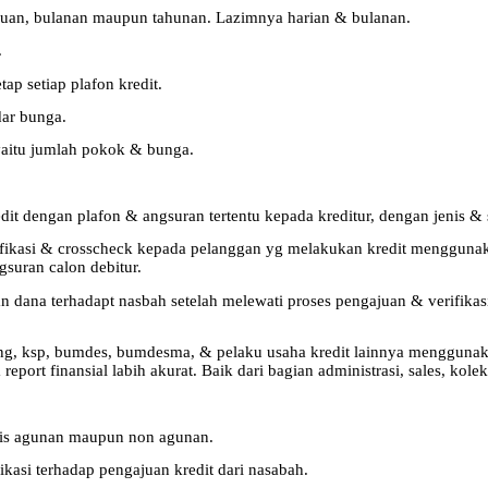
gguan, bulanan maupun tahunan. Lazimnya harian & bulanan.
.
p setiap plafon kredit.
ar bunga.
 yaitu jumlah pokok & bunga.
dengan plafon & angsuran tertentu kepada kreditur, dengan jenis & sya
ikasi & crosscheck kepada pelanggan yg melakukan kredit menggunakan
suran calon debitur.
ana terhadapt nasbah setelah melewati proses pengajuan & verifikasi,
sing, ksp, bumdes, bumdesma, & pelaku usaha kredit lainnya menggunaka
report finansial labih akurat. Baik dari bagian administrasi, sales, kol
nis agunan maupun non agunan.
si terhadap pengajuan kredit dari nasabah.