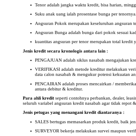
Tenor adalah jangka waktu kredit, bisa harian, min
Suku anak uang ialah prosentase bunga per tenornya
Angsuran Pokok merupakan keseluruhan angsuran teta
Angsuran Bunga adalah bunga dari pokok sesuai kad
kuantitas angsuran per tenor merupakan total kredit
Jenis kredit secara kronologis antara lain :
PENGAJUAN adalah siklus nasabah mengajukan kredit 
VERIFIKASI adalah metode kreditur melakukan verif
data calon nasabah & mengukur potensi kekuatan ang
PENCAIRAN adalah proses mencairkan / memberikan d
antara debitur & kreditur.
Para ahli kredit
seperti contohnya perbankan, dealer, lea
seluruh variabel angsuran kredit nasabah agar tidak repot & 
Jenis petugas yang menangani kredit diantaranya :
SALES bertugas memasarkan produk kredit, baik je
SURVEYOR bekerja melakukan survei maupun verifika