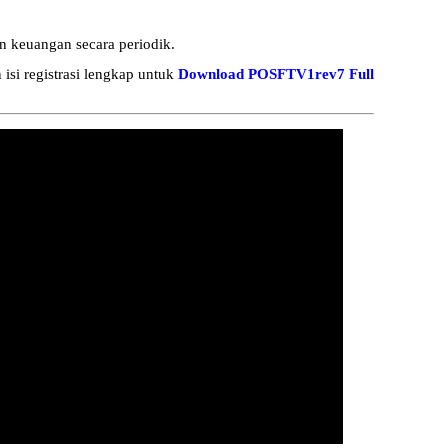
 keuangan secara periodik.
i registrasi lengkap untuk
Download POSFTV1rev7 Full