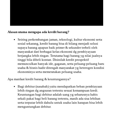
Alasan
utama mengapa ada kredit barang?
Seiring perkembangan jaman, teknologi, kultur ekonomi serta
sosial sekarang, kredit barang bisa di bilang menjadi solusi
supaya barang apapun baik primer & sekunder terbeli oleh
masyarakat dari berbagai kelas ekonomi dg pembiyayaan
berjangka lebih ringan. Terutama bagi barang yg nilai jualnya
tinggi bila dibeli kontan. Disinilah kredit prospektif
memunculkan banyak ide, gagasan, serta peluang-peluang baru
usaha & bisnis hadir ditengah masyarakat yg heterogen kondisi
ekonominya serta memeratakan peluang usaha.
Apa
manfaat
kredit barang & keuntungannya?
B
agi debitur (nasabah) yaitu mendapatkan beban pembiayaan
lebih ringan dg angsuran tertentu sesuai kemampuan kredi.
Keuntungan bagi debitur adalah uang yg seharusnya habis
sekali pakai bagi beli barang tertentu, masih ada sisa lebihan
serta terputar lebih dahulu untuk usaha lain harapan bisa lebih
menguntungkan debitur.