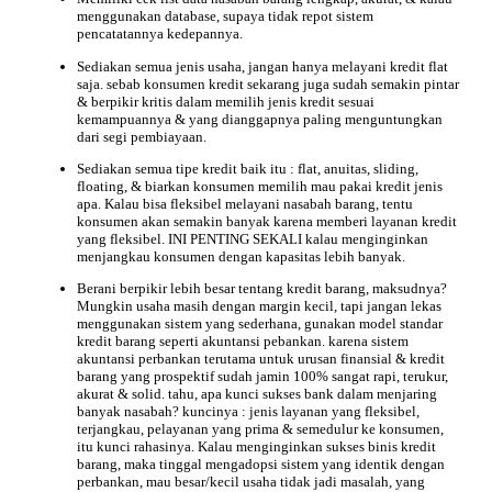
menggunakan database, supaya tidak repot sistem
pencatatannya kedepannya.
Sediakan semua jenis usaha, jangan hanya melayani kredit flat
saja. sebab konsumen kredit sekarang juga sudah semakin pintar
& berpikir kritis dalam memilih jenis kredit sesuai
kemampuannya & yang dianggapnya paling menguntungkan
dari segi pembiayaan.
Sediakan semua tipe kredit baik itu : flat, anuitas, sliding,
floating, & biarkan konsumen memilih mau pakai kredit jenis
apa. Kalau bisa fleksibel melayani nasabah barang, tentu
konsumen akan semakin banyak karena memberi layanan kredit
yang fleksibel. INI PENTING SEKALI kalau menginginkan
menjangkau konsumen dengan kapasitas lebih banyak.
Berani berpikir lebih besar tentang kredit barang, maksudnya?
Mungkin usaha masih dengan margin kecil, tapi jangan lekas
menggunakan sistem yang sederhana, gunakan model standar
kredit barang seperti akuntansi pebankan. karena sistem
akuntansi perbankan terutama untuk urusan finansial & kredit
barang yang prospektif sudah jamin 100% sangat rapi, terukur,
akurat & solid. tahu, apa kunci sukses bank dalam menjaring
banyak nasabah? kuncinya : jenis layanan yang fleksibel,
terjangkau, pelayanan yang prima & semedulur ke konsumen,
itu kunci rahasinya. Kalau menginginkan sukses binis kredit
barang, maka tinggal mengadopsi sistem yang identik dengan
perbankan, mau besar/kecil usaha tidak jadi masalah, yang