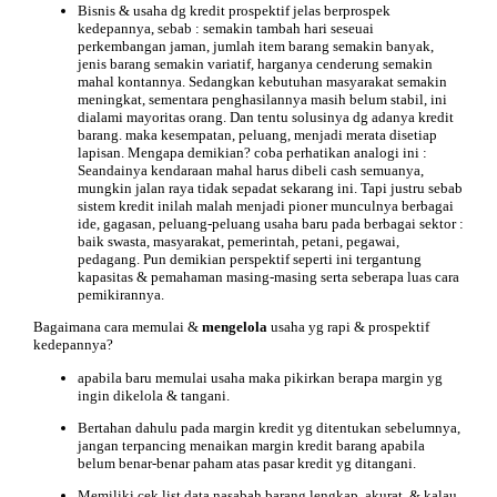
Bisnis & usaha dg kredit prospektif jelas berprospek
kedepannya, sebab : semakin tambah hari seseuai
perkembangan jaman, jumlah item barang semakin banyak,
jenis barang semakin variatif, harganya cenderung semakin
mahal kontannya. Sedangkan kebutuhan masyarakat semakin
meningkat, sementara penghasilannya masih belum stabil, ini
dialami mayoritas orang. Dan tentu solusinya dg adanya kredit
barang. maka kesempatan, peluang, menjadi merata disetiap
lapisan. Mengapa demikian? coba perhatikan analogi ini :
Seandainya kendaraan mahal harus dibeli cash semuanya,
mungkin jalan raya tidak sepadat sekarang ini. Tapi justru sebab
sistem kredit inilah malah menjadi pioner munculnya berbagai
ide, gagasan, peluang-peluang usaha baru pada berbagai sektor :
baik swasta, masyarakat, pemerintah, petani, pegawai,
pedagang. Pun demikian perspektif seperti ini tergantung
kapasitas & pemahaman masing-masing serta seberapa luas cara
pemikirannya.
Bagaimana cara memulai &
mengelola
usaha yg rapi & prospektif
kedepannya?
apabila baru memulai usaha maka pikirkan berapa margin yg
ingin dikelola & tangani.
Bertahan dahulu pada margin kredit yg ditentukan sebelumnya,
jangan terpancing menaikan margin kredit barang apabila
belum benar-benar paham atas pasar kredit yg ditangani.
Memiliki cek list data nasabah barang lengkap, akurat, & kalau