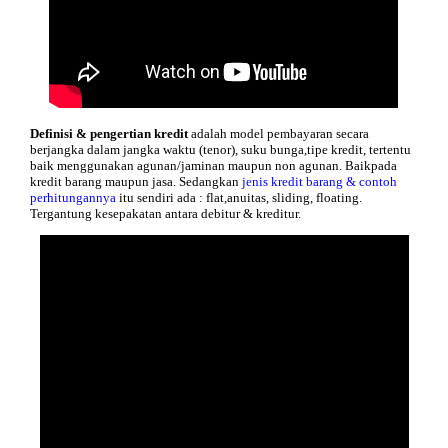
Definisi &
pengertian
kredit
adalah model pembayaran secara
berjangka dalam jangka waktu (tenor), suku bunga,tipe kredit, tertentu
baik menggunakan agunan/jaminan maupun non agunan. Baikpada
kredit barang maupun jasa. Sedangkan
jenis kredit barang & contoh
perhitungannya
itu sendiri ada : flat,anuitas, sliding, floating.
Tergantung kesepakatan antara debitur & kreditur.