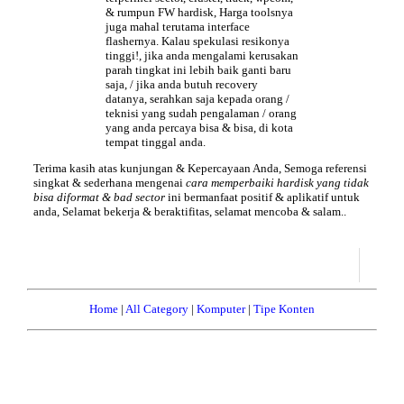
& rumpun FW hardisk, Harga toolsnya
juga mahal terutama interface
flashernya. Kalau spekulasi resikonya
tinggi!, jika anda mengalami kerusakan
parah tingkat ini lebih baik ganti baru
saja, / jika anda butuh recovery
datanya, serahkan saja kepada orang /
teknisi yang sudah pengalaman / orang
yang anda percaya bisa & bisa, di kota
tempat tinggal anda.
Terima kasih atas kunjungan & Kepercayaan Anda, Semoga referensi
singkat & sederhana mengenai
cara memperbaiki hardisk yang tidak
bisa diformat & bad sector
ini bermanfaat positif & aplikatif untuk
anda, Selamat bekerja & beraktifitas, selamat mencoba & salam..
Home
|
All Category
|
Komputer
|
Tipe Konten