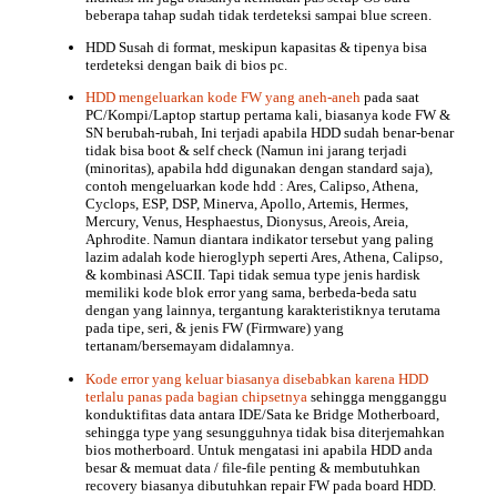
beberapa tahap sudah tidak terdeteksi
sampai blue screen.
HDD Susah di format, meskipun kapasitas & tipenya bisa
terdeteksi dengan baik di bios pc.
HDD mengeluarkan kode FW yang aneh-aneh
pada saat
PC/Kompi/Laptop startup pertama kali, biasanya kode FW &
SN berubah-rubah, Ini terjadi apabila HDD sudah benar-benar
tidak bisa boot & self check (Namun ini jarang terjadi
(minoritas), apabila hdd digunakan dengan standard saja),
contoh mengeluarkan
kode hdd
: Ares, Calipso, Athena,
Cyclops, ESP, DSP, Minerva, Apollo, Artemis, Hermes,
Mercury, Venus, Hesphaestus, Dionysus, Areois, Areia,
Aphrodite. Namun diantara indikator tersebut yang paling
lazim adalah kode hieroglyph seperti Ares, Athena, Calipso,
& kombinasi ASCII. Tapi tidak semua type jenis hardisk
memiliki kode blok error yang sama, berbeda-beda satu
dengan yang lainnya, tergantung karakteristiknya terutama
pada tipe, seri, & jenis FW (Firmware) yang
tertanam/bersemayam didalamnya.
Kode error yang keluar biasanya disebabkan karena HDD
terlalu panas pada
bagian chipsetnya
sehingga mengganggu
konduktifitas data antara IDE/Sata ke Bridge Motherboard,
sehingga type yang sesungguhnya tidak bisa diterjemahkan
bios motherboard
. Untuk mengatasi ini apabila HDD anda
besar & memuat data / file-file penting & membutuhkan
recovery biasanya dibutuhkan repair FW pada board HDD.