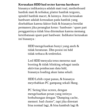
Kerusakan HDD bad sector karena hardware
biasanya indikasinya adalah mati toal, motherboard
hardisk mati & terbakar, platter hardisk tergores,
spindel hardisk macet, & lainnya. Jenis kerusakan
hardware adalah kerusakan pada hardisk yang
disebabkan karena faktor fisik & biasanya bersifat
permanen jika perangkat keras / hardware / spare part
penggantinya tidak bisa ditemukan karena memang
keterbatasan spare-part hardware. Indikator kerusakan
ini biasanya :
HDD mengeluarkan bunyi yang aneh &
tidak beraturan. Dlm posisi ini
hdd
tidak terbaca & terdeteksi.
Led HDD menyala terus menerus saat
booting & tidak blinking sebagai tanda
aktivitas pembacaan data hdd,
biasanya loading akan lama sekali.
HDD Lebih cepat panas, & biasanya
meyebabkan PC gampang sekali Hang.
PC Sering blue screen, dengan
mengeluarkan pesan yang intinya
berhubungan dengan "Dumping cache,
memori. bad cluster", tapi jika direstart
bisa normal lagi, & bisa kambuh lagi &