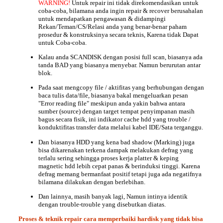
WARNING!
Untuk repair ini tidak direkomendasikan untuk
coba-coba, bilamana anda ingin repair & recover berusahalan
untuk mendapatkan pengawasan & didampingi
Rekan/Teman/CS/Relasi anda yang benar-benar paham
prosedur & konstruksinya secara teknis, Karena tidak Dapat
untuk Coba-coba.
Kalau anda SCANDISK dengan posisi full scan, biasanya ada
tanda BAD yang biasanya menyebar. Namun berurutan antar
blok.
Pada saat mengcopy file / aktifitas yang berhubungan dengan
baca tulis data/file, biasanya bakal mengeluarkan pesan
"Error reading file" meskipun anda yakin bahwa antara
sumber (source) dengan target tempat penyimpanan masih
bagus secara fisik, ini indikator cache hdd yang trouble /
konduktifitas transfer data melalui kabel IDE/Sata terganggu.
Dan biasanya HDD yang kena bad shadow (Marking) juga
bisa dikarenakan terkena
dampak melakukan defrag yang
terlalu sering
sehingga proses kerja platter & keping
magnetic hdd lebih cepat panas & berinduksi tinggi. Karena
defrag memang bermanfaat positif tetapi juga ada negatifnya
bilamana dilakukan dengan berlebihan.
Dan lainnya, masih banyak lagi, Namun intinya identik
dengan trouble-trouble yang disebutkan diatas.
Proses & teknik
repair
cara memperbaiki hardisk yang tidak bisa