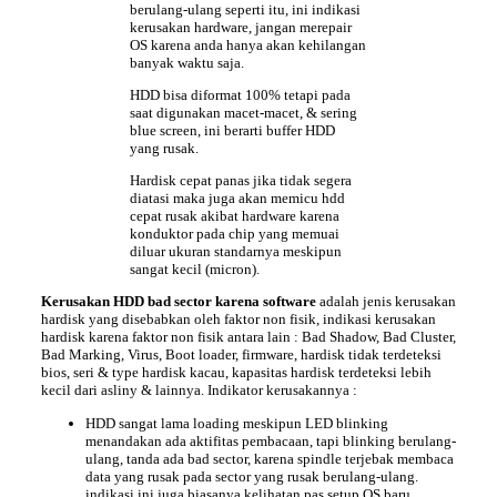
berulang-ulang seperti itu, ini indikasi
kerusakan hardware, jangan merepair
OS karena anda hanya akan kehilangan
banyak waktu saja.
HDD bisa diformat 100% tetapi pada
saat digunakan macet-macet, & sering
blue screen, ini berarti buffer HDD
yang rusak.
Hardisk cepat panas
jika tidak segera
diatasi maka juga akan memicu hdd
cepat rusak akibat hardware karena
konduktor pada chip yang memuai
diluar ukuran standarnya meskipun
sangat kecil (micron).
Kerusakan HDD bad sector karena software
adalah jenis kerusakan
hardisk yang disebabkan oleh faktor non fisik, indikasi kerusakan
hardisk karena faktor non fisik antara lain : Bad Shadow, Bad Cluster,
Bad Marking, Virus, Boot loader, firmware, hardisk tidak terdeteksi
bios, seri & type hardisk kacau, kapasitas hardisk terdeteksi lebih
kecil dari asliny & lainnya.
Indikator kerusakannya :
HDD sangat lama loading meskipun LED blinking
menandakan ada aktifitas pembacaan, tapi blinking berulang-
ulang, tanda ada bad sector, karena spindle terjebak membaca
data yang rusak pada sector yang rusak berulang-ulang.
indikasi ini juga biasanya kelihatan
pas setup OS baru