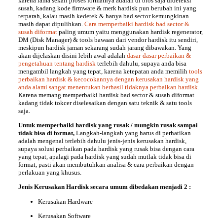
karena lama sekali proses formatnya adalah di bios saja dideteksi
susah, kadang kode firmware & merk hardisk pun berubah ini yang
terparah, kalau masih kedetek & hanya bad sector kemungkinan
masih dapat dipulihkan.
Cara memperbaiki hardisk bad sector &
susah diformat
paling umum yaitu menggunakan hardisk regenerator,
DM (Disk Manager) & tools bawaan dari vendor hardisk itu sendiri,
meskipun hardisk jaman sekarang sudah jarang dibawakan. Yang
akan dijelaskan disini lebih awal adalah
dasar-dasar perbaikan &
pengetahuan tentang hardisk
terlebih dahulu, supaya anda bisa
mengambil langkah yang tepat, karena ketepatan anda memilih
tools
perbaikan hardisk & kecocokannya dengan kerusakan hardisk yang
anda alami sangat menentukan berhasil tidaknya perbaikan hardisk.
Karena memang memperbaiki hardisk bad sector & susah diformat
kadang tidak tokcer diselesaikan dengan satu teknik & satu tools
saja.
Untuk
memperbaiki hardisk
yang rusak / mungkin rusak sampai
tidak bisa di format,
Langkah-langkah yang harus di perhatikan
adalah mengenal terlebih dahulu jenis-jenis kerusakan hardisk,
supaya solusi perbaikan pada hardisk yang rusak bisa dengan cara
yang tepat, apalagi pada hardisk yang sudah mutlak tidak bisa di
format, pasti akan membutuhkan analisa & cara perbaikan dengan
perlakuan yang khusus.
Jenis Kerusakan Hardisk
secara umum dibedakan menjadi 2 :
Kerusakan Hardware
Kerusakan Software