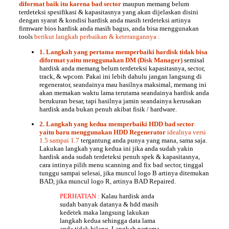
diformat baik itu karena bad sector
maupun memang belum
terdeteksi spesifikasi & kapasitasnya yang akan dijelaskan disini
dengan syarat & kondisi hardisk anda masih terdeteksi artinya
firmware bios hardisk anda masih bagus, anda bisa menggunakan
tools
berikut langkah perbaikan & keterangannya :
1. Langkah yang pertama memperbaiki hardisk tidak bisa
diformat yaitu menggunakan DM (Disk Manager)
semisal
hardisk anda memang belum terdeteksi kapasitasnya, sector,
track, & wpcom. Pakai ini lebih dahulu jangan langsung di
regenerator, seandainya mau hasilnya maksimal, memang ini
akan memakan waktu lama terutama seandainya hardisk anda
berukuran besar, tapi hasilnya jamin seandainya kerusakan
hardisk anda bukan penuh akibat fisik / hardware.
2. Langkah yang kedua memperbaiki HDD bad sector
yaitu baru menggunakan HDD Regenerator
idealnya versi
1.5 sampai 1.7
tergantung anda punya yang mana, sama saja.
Lakukan langkah yang kedua ini jika anda sudah yakin
hardisk anda sudah terdeteksi penuh spek & kapasitasnya,
cara intinya pilih menu scanning and fix bad sector, tinggal
tunggu sampai selesai, jika muncul logo B artinya ditemukan
BAD, jika muncul logo R, artinya BAD Repaired.
PERHATIAN :
Kalau hardisk anda
sudah banyak datanya & hdd masih
kedetek maka langsung lakukan
langkah kedua sehingga data lama
anda tidak hilang. Langkah pertama