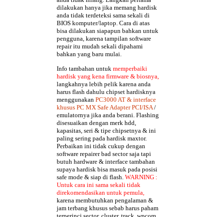
dilakukan hanya jika memang hardisk
anda tidak terdeteksi sama sekali di
BIOS komputer/laptop. Cara di atas
bisa dilakukan siapapun bahkan untuk
pengguna, karena tampilan software
repair itu mudah sekali dipahami
bahkan yang baru mulai.
Info tambahan untuk
memperbaiki
hardisk yang kena firmware & biosnya,
langkahnya lebih pelik karena anda
harus flash dahulu chipset hardisknya
menggunakan
PC3000 AT & interface
khusus PC MX Safe Adapter PCI/ISA
/
emulatornya jika anda berani. Flashing
disesuaikan dengan merk hdd,
kapasitas, seri & tipe chipsetnya & ini
paling sering pada hardisk maxtor.
Perbaikan ini tidak cukup dengan
software repairer bad sector saja tapi
butuh hardware & interface tambahan
supaya hardisk bisa masuk pada posisi
safe mode & siap di flash.
WARNING :
Untuk cara ini sama sekali tidak
direkomendasikan untuk pemula,
karena membutuhkan pengalaman &
jam terbang khusus sebab harus paham
terperinci sector, cluster, track, wpcom,