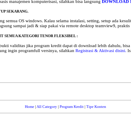
basis manajemen komputerisasi, silahkan bisa langsung
DOWNLOAD PO
TUP SEKARANG.
g semua OS windows. Kalau selama instalasi, setting, setup ada kesulit
gsung sampai jadi & siap pakai via remote desktop teamview9, praktis 
T SEMUA KATEGORI TENOR FLEKSIBEL :
bukti validitas jika program kredit dapat di download lebih dahulu, bi
ung ingin programfull versinya, silahkan
Registrasi & Aktivasi disini.
I
Home
|
All Category
|
Program Kredit
|
Tipe Konten