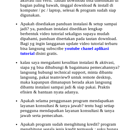
aktivasi full versi. Tautan download bisa ditemukan di
bagian paling bawah, tinggal download & install di
komputer / pc / laptop, selesai & program sudah siap
digunakan.
Apakah disediakan panduan instalasi & setup sampai
jadi? ya, panduan instalasi disedikan lengkap
berbentuk video tutorial sekaligus supaya mudah
dipahami, panduan disertakan pada tautan download.
Bagi yg ingin langganan update video tutorial terbaru
bisa langsung subscribe
youtube chanel aplikasi
tutorial
disini gratis.
kalau saya mengalami kesulitan instalasi & aktivasi,
siapa yg bisa dihubungi & bagaimana pemecahannya?
langsung hubungi technical support, minta dibantu
langsung, pakai teamview9 untuk remote desktop,
maka kapanpun dimanapun berada akan langsung
dibantu instalasi sampai jadi & siap pakai. Praktis
efisien & bantuan nyata adanya.
Apakah selama penggunaan program mendapatkan
layanan konsultasi & tanya jawab? tentu bagi setiap
pengguna mendapatkan layanan konsultasi & tanya
jawab serta pemecahan.
Apakah program sudah menghitung kredit? program
menghitung segala jenis kredit termasuk : suku bunga