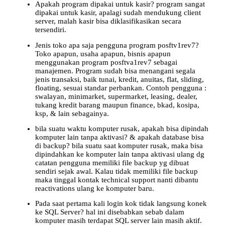
Apakah program dipakai untuk kasir? program sangat
dipakai untuk kasir, apalagi sudah mendukung client
server, malah kasir bisa diklasifikasikan secara
tersendiri.
Jenis toko apa saja pengguna program posftv1rev7?
Toko apapun, usaha apapun, bisnis apapun
menggunakan program posftva1rev7 sebagai
manajemen. Program sudah bisa menangani segala
jenis transaksi, baik tunai, kredit, anuitas, flat, sliding,
floating, sesuai standar perbankan. Contoh pengguna :
swalayan, minimarket, supermarket, leasing, dealer,
tukang kredit barang maupun finance, bkad, kosipa,
ksp, & lain sebagainya.
bila suatu waktu komputer rusak, apakah bisa dipindah
komputer lain tanpa aktivasi? & apakah database bisa
di backup? bila suatu saat komputer rusak, maka bisa
dipindahkan ke komputer lain tanpa aktivasi ulang dg
catatan pengguna memiliki file backup yg dibuat
sendiri sejak awal. Kalau tidak memiliki file backup
maka tinggal kontak technical support nanti dibantu
reactivations ulang ke komputer baru.
Pada saat pertama kali login kok tidak langsung konek
ke SQL Server? hal ini disebabkan sebab dalam
komputer masih terdapat SQL server lain masih aktif.