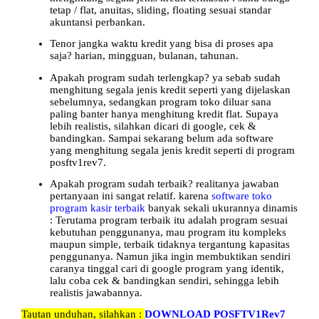
tetap / flat, anuitas, sliding, floating sesuai standar
akuntansi perbankan.
Tenor jangka waktu kredit yang bisa di proses apa
saja? harian, mingguan, bulanan, tahunan.
Apakah program sudah terlengkap? ya sebab sudah
menghitung segala jenis kredit seperti yang dijelaskan
sebelumnya, sedangkan program toko diluar sana
paling banter hanya menghitung kredit flat. Supaya
lebih realistis, silahkan dicari di google, cek &
bandingkan. Sampai sekarang belum ada software
yang menghitung segala jenis kredit seperti di program
posftv1rev7.
Apakah program sudah terbaik? realitanya jawaban
pertanyaan ini sangat relatif. karena
software toko
program kasir terbaik
banyak sekali ukurannya dinamis
: Terutama program terbaik itu adalah program sesuai
kebutuhan penggunanya, mau program itu kompleks
maupun simple, terbaik tidaknya tergantung kapasitas
penggunanya. Namun jika ingin membuktikan sendiri
caranya tinggal cari di google program yang identik,
lalu coba cek & bandingkan sendiri, sehingga lebih
realistis jawabannya.
Tautan unduhan, silahkan :
DOWNLOAD POSFTV1Rev7