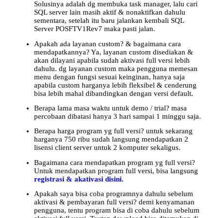
Solusinya adalah dg membuka task manager, lalu cari
SQL server lain masih aktif & nonaktifkan dahulu
sementara, setelah itu baru jalankan kembali SQL
Server POSFTV1Rev7 maka pasti jalan.
Apakah ada layanan custom? & bagaimana cara
mendapatkannya? Ya, layanan custom disediakan &
akan dilayani apabila sudah aktivasi full versi lebih
dahulu. dg layanan custom maka pengguna memesan
menu dengan fungsi sesuai keinginan, hanya saja
apabila custom harganya lebih fleksibel & cenderung
bisa lebih mahal dibandingkan dengan versi default.
Berapa lama masa waktu untuk demo / trial? masa
percobaan dibatasi hanya 3 hari sampai 1 minggu saja.
Berapa harga program yg full versi? untuk sekarang
harganya 750 ribu sudah langsung mendapatkan 2
lisensi client server untuk 2 komputer sekaligus.
Bagaimana cara mendapatkan program yg full versi?
Untuk mendapatkan program full versi, bisa langsung
registrasi & akativasi disini.
Apakah saya bisa coba programnya dahulu sebelum
aktivasi & pembayaran full versi? demi kenyamanan
pengguna, tentu program bisa di coba dahulu sebelum