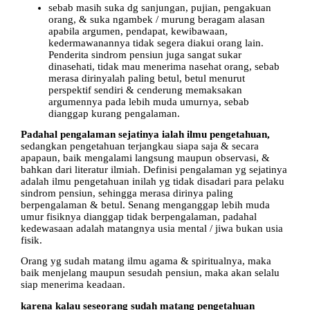
sebab masih suka dg sanjungan, pujian, pengakuan
orang, & suka ngambek / murung beragam alasan
apabila argumen, pendapat, kewibawaan,
kedermawanannya tidak segera diakui orang lain.
Penderita sindrom pensiun juga sangat sukar
dinasehati, tidak mau menerima nasehat orang, sebab
merasa dirinyalah paling betul, betul menurut
perspektif sendiri & cenderung memaksakan
argumennya pada lebih muda umurnya, sebab
dianggap kurang pengalaman.
Padahal pengalaman sejatinya ialah ilmu pengetahuan,
sedangkan pengetahuan terjangkau siapa saja & secara
apapaun, baik mengalami langsung maupun observasi, &
bahkan dari literatur ilmiah. Definisi pengalaman yg sejatinya
adalah ilmu pengetahuan inilah yg tidak disadari para pelaku
sindrom pensiun, sehingga merasa dirinya paling
berpengalaman & betul. Senang menganggap lebih muda
umur fisiknya dianggap tidak berpengalaman, padahal
kedewasaan adalah matangnya usia mental / jiwa bukan usia
fisik.
Orang yg sudah matang ilmu agama & spiritualnya, maka
baik menjelang maupun sesudah pensiun, maka akan selalu
siap menerima keadaan.
karena kalau seseorang sudah matang pengetahuan