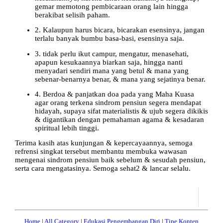
gemar memotong pembicaraan orang lain hingga
berakibat selisih paham.
2. Kalaupun harus bicara, bicarakan esensinya, jangan
terlalu banyak bumbu basa-basi, esensinya saja.
3. tidak perlu ikut campur, mengatur, menasehati,
apapun kesukaannya biarkan saja, hingga nanti
menyadari sendiri mana yang betul & mana yang
sebenar-benarnya benar, & mana yang sejatinya benar.
4. Berdoa & panjatkan doa pada yang Maha Kuasa
agar orang terkena sindrom pensiun segera mendapat
hidayah, supaya sifat materialistis & ujub segera dikikis
& digantikan dengan pemahaman agama & kesadaran
spiritual lebih tinggi.
Terima kasih atas kunjungan & kepercayaannya, semoga
refrensi singkat tersebut membantu membuka wawasan
mengenai sindrom pensiun baik sebelum & sesudah pensiun,
serta cara mengatasinya. Semoga sehat2 & lancar selalu.
Home
|
All Category
|
Edukasi Pengembangan Diri
|
Tipe Konten