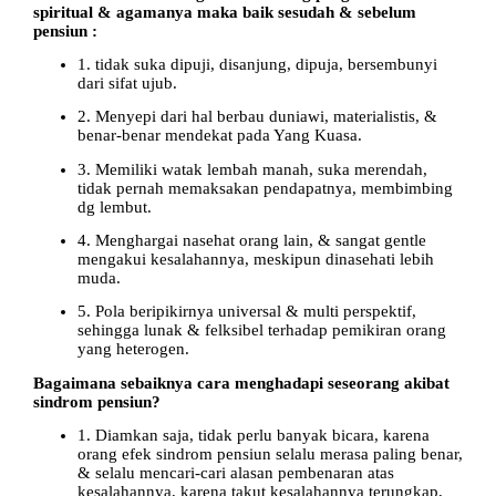
spiritual & agamanya maka baik sesudah & sebelum
pensiun :
1. tidak suka dipuji, disanjung, dipuja, bersembunyi
dari sifat ujub.
2. Menyepi dari hal berbau duniawi, materialistis, &
benar-benar mendekat pada Yang Kuasa.
3. Memiliki watak lembah manah, suka merendah,
tidak pernah memaksakan pendapatnya, membimbing
dg lembut.
4. Menghargai nasehat orang lain, & sangat gentle
mengakui kesalahannya, meskipun dinasehati lebih
muda.
5. Pola beripikirnya universal & multi perspektif,
sehingga lunak & felksibel terhadap pemikiran orang
yang heterogen.
Bagaimana sebaiknya cara menghadapi seseorang akibat
sindrom pensiun?
1. Diamkan saja, tidak perlu banyak bicara, karena
orang efek sindrom pensiun selalu merasa paling benar,
& selalu mencari-cari alasan pembenaran atas
kesalahannya, karena takut kesalahannya terungkap,