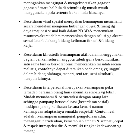
meringankan mengingat & mengekspresikan gagasan-
gagasan / suatu hal bila di-stimulus dg musik-musik
menggunakan pola tertentu bukan nada biasanya.
Kecerdasan visul spasial merupakan kemampuan memahami
secara mendalam mengenai hubungan objek & ruang dg
daya imajinasi visual baik dalam 2D 3D & menemukan
resources akurat dalam memecahkan dengan solusi yg akurat
sesuai latar belakang bidang keilmuan formal & bidang
kerja.
Kecerdasan kinestetik kemampuan aktif dalam menggunakan
bagian bahkan seluruh anggota tubuh guna berkomunikasi
satu sama lain & berkolaborasi memecahkan masalah secara
realistis, contohnya dapat ditemukan pada orang yg unggul
dalam bidang olahraga, menari, seni tari, seni akrobatik,
maupun lainnya.
Kecerdasan interpersonal merupakan kemampuan peka
terhadap perasaan orang lain / memiliki empati yg lebih,
Mudah memahami & berinteraksi dengan orang lain
sehingga gampang bersosialisasi (kecerdasan sosial)
meskipun jarang kelihatan kesana kemari namun
kemampuan adaptasinya semakin respektif. Contoh real
adalah : kemampuan manajerial, pengelolaan sdm,
menangani perselisihan, kemampuan empati & simpati, cepat
& respek introspeksi diri & memiliki tingkat kedewasaan yg
matang.