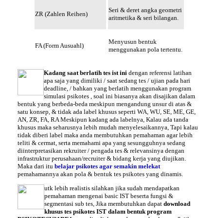
Seri & deret angka geometri
ZR (Zahlen Reihen)
aritmetika & seri bilangan.
Menyusun bentuk
FA (Form Ausuahl)
menggunakan pola tertentu.
Kadang saat
berlatih tes ist
ini
dengan referensi latihan
apa saja yang dimiliki / saat sedang tes / ujian pada hari
deadline, / bahkan yang berlatih menggunakan
program
simulasi psikotes
, soal ini biasanya akan disajikan dalam
bentuk yang berbeda-beda meskipun mengandung unsur di atas &
satu konsep, & tidak ada label khusus seperti WA, WU, SE, ME, GE,
AN, ZR, FA, RA Meskipun kadang ada labelnya, Kalau ada tanda
khusus maka seharusnya lebih mudah menyelesaikannya, Tapi kalau
tidak diberi label maka anda membutuhkan pemahaman agar lebih
teliti & cermat, serta memahami apa yang sesungguhnya sedang
diinterpretasikan rekruiter / pengada tes & relevansinya dengan
infrastruktur perusahaan/recruiter & bidang kerja yang diujikan.
Maka dari itu
belajar psikotes agar semakin melekat
pemahamannya akan pola & bentuk tes psikotes yang dinamis.
utk lebih realistis silahkan jika sudah mendapatkan
pemahaman mengenai basic IST beserta fungsi &
segmentasi sub tes, Jika membutuhkan dapat
download
khusus
tes psikotes
IST dalam bentuk program