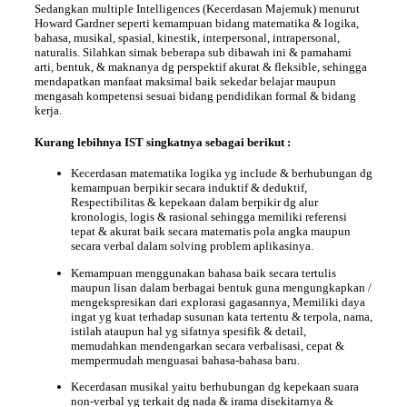
Sedangkan
multiple Intelligences
(Kecerdasan Majemuk) menurut
Howard Gardner seperti kemampuan bidang matematika & logika,
bahasa, musikal, spasial, kinestik, interpersonal, intrapersonal,
naturalis. Silahkan simak beberapa sub dibawah ini & pamahami
arti, bentuk, & maknanya dg perspektif akurat & fleksible, sehingga
mendapatkan manfaat maksimal baik sekedar belajar maupun
mengasah kompetensi sesuai bidang pendidikan formal & bidang
kerja.
Kurang lebihnya IST singkatnya sebagai berikut :
Kecerdasan matematika logika yg include & berhubungan dg
kemampuan berpikir secara induktif & deduktif,
Respectibilitas & kepekaan dalam berpikir dg alur
kronologis, logis & rasional sehingga memiliki referensi
tepat & akurat baik secara matematis pola angka maupun
secara verbal dalam solving problem aplikasinya.
Kemampuan menggunakan bahasa baik secara tertulis
maupun lisan dalam berbagai bentuk guna mengungkapkan /
mengekspresikan dari explorasi gagasannya, Memiliki daya
ingat yg kuat terhadap susunan kata tertentu & terpola, nama,
istilah ataupun hal yg sifatnya spesifik & detail,
memudahkan mendengarkan secara verbalisasi, cepat &
mempermudah menguasai bahasa-bahasa baru.
Kecerdasan musikal yaitu berhubungan dg kepekaan suara
non-verbal yg terkait dg nada & irama disekitarnya &