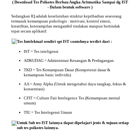
( Download Tes Psikotes Berbau Angka Aritmatika Sampai dg IST
- Dalam bentuk software )
Sedangkan
IQ
adalah keseluruhan struktur kepribadian seseorang
termasuk kemampuan psikologis : motivasi, kontrol emosi,
kreatifitas, keterampilan mengambil tindakan maupun bertindak
tepat secara aplikatif.
Tes Intelektual
sendiri spt IST contohnya terdiri dari :
IST = Tes inteligensi
ADKUDAG = Administrasi Keuangan & Perdagangan.
TKD = Tes Kemampuan Dasar (Kompetensi dasar &
kemampuan basic individu)
AA = Army Alpha (Untuk mengetahui daya tangkap, fokus &
konsentrasi)
CFIT = Culture Fair Intelegence Tes (Kemampuan mental
umum)
TIU = Tes Intelegensi Umum
Untuk Sub tes IST lainnya dapat dipelajari
jenis & tujuan setiap
sub tes psikotes
lainnya.