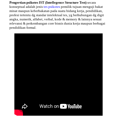
Pengertian psikotes IST
(Intellegence Structure Test)
secara
konseptual adalah jenis
tes psikotes
pemilik tujuan menguji bakat
minat maupun keberbakatan pada suatu bidang kerja, pendidikan,
profesi tertentu dg standar intelektual tes, yg berhubungan dg digit
angka, numerik, alfabet, verbal, kode & memory & lainnya sesuai
relevansi & perkembangan core bisnis dunia kerja maupun berbagai
pendidikan formal.