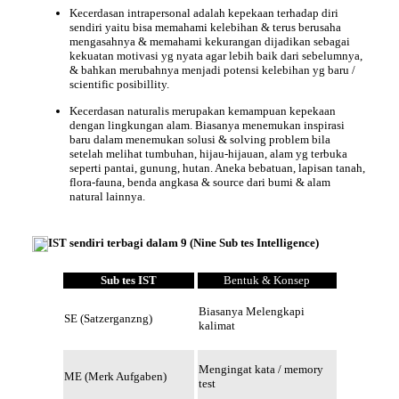
Kecerdasan intrapersonal adalah kepekaan terhadap diri
sendiri yaitu bisa memahami kelebihan & terus berusaha
mengasahnya & memahami kekurangan dijadikan sebagai
kekuatan motivasi yg nyata agar lebih baik dari sebelumnya,
& bahkan merubahnya menjadi potensi kelebihan yg baru /
scientific posibillity.
Kecerdasan naturalis merupakan kemampuan kepekaan
dengan lingkungan alam. Biasanya menemukan inspirasi
baru dalam menemukan solusi & solving problem bila
setelah melihat tumbuhan, hijau-hijauan, alam yg terbuka
seperti pantai, gunung, hutan. Aneka bebatuan, lapisan tanah,
flora-fauna, benda angkasa & source dari bumi & alam
natural lainnya.
IST sendiri terbagi dalam 9 (Nine Sub tes Intelligence)
Sub tes IST
Bentuk & Konsep
Biasanya Melengkapi
SE (Satzerganzng)
kalimat
Mengingat kata / memory
ME (Merk Aufgaben)
test