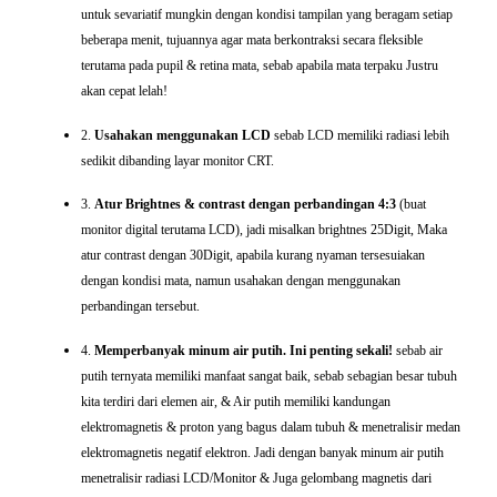
untuk sevariatif mungkin dengan kondisi tampilan yang beragam setiap
beberapa menit, tujuannya agar mata berkontraksi secara
fleksible
terutama pada pupil & retina
mata, sebab apabila mata terpaku Justru
akan cepat lelah!
2.
Usahakan menggunakan LCD
sebab LCD memiliki radiasi lebih
sedikit dibanding layar monitor CRT.
3.
Atur Brightnes & contrast dengan perbandingan 4:3
(buat
monitor digital terutama LCD), jadi misalkan brightnes 25Digit, Maka
atur contrast dengan 30Digit, apabila kurang nyaman tersesuiakan
dengan kondisi mata, namun usahakan dengan menggunakan
perbandingan tersebut.
4.
Memperbanyak minum air putih.
Ini penting sekali!
sebab air
putih ternyata memiliki manfaat sangat baik, sebab sebagian besar tubuh
kita terdiri dari elemen air, & Air putih memiliki kandungan
elektromagnetis & proton yang bagus dalam tubuh & menetralisir medan
elektromagnetis negatif elektron. Jadi dengan banyak minum air putih
menetralisir radiasi LCD/Monitor & Juga gelombang magnetis dari