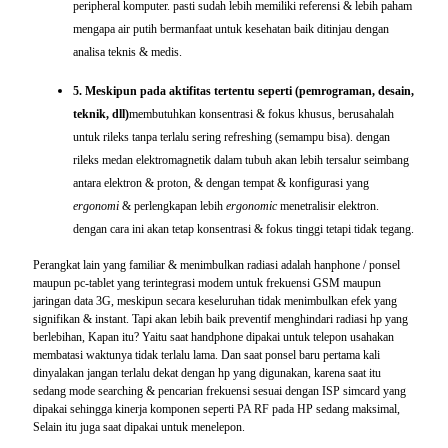
peripheral komputer. pasti sudah lebih memiliki referensi & lebih paham
mengapa air putih bermanfaat untuk kesehatan
baik ditinjau dengan
analisa teknis & medis.
5. Meskipun pada aktifitas tertentu seperti (pemrograman, desain,
teknik, dll)
membutuhkan konsentrasi & fokus khusus, berusahalah
untuk
rileks tanpa terlalu sering refreshing
(semampu bisa). dengan
rileks medan elektromagnetik dalam tubuh akan lebih tersalur seimbang
antara elektron & proton, & dengan tempat & konfigurasi yang
ergonomi
& perlengkapan lebih
ergonomic
menetralisir elektron.
dengan cara ini akan tetap konsentrasi & fokus tinggi tetapi tidak tegang.
Perangkat lain yang familiar & menimbulkan
radiasi
adalah hanphone / ponsel
maupun pc-tablet yang terintegrasi modem untuk frekuensi GSM maupun
jaringan data 3G, meskipun secara keseluruhan tidak menimbulkan efek yang
signifikan & instant. Tapi akan lebih baik preventif menghindari radiasi hp yang
berlebihan, Kapan itu? Yaitu saat handphone dipakai untuk telepon usahakan
membatasi waktunya tidak terlalu lama. Dan saat ponsel baru pertama kali
dinyalakan jangan terlalu dekat dengan hp yang digunakan, karena saat itu
sedang mode searching & pencarian frekuensi sesuai dengan ISP simcard yang
dipakai sehingga kinerja komponen seperti PA RF pada HP sedang maksimal,
Selain itu juga saat dipakai untuk menelepon.