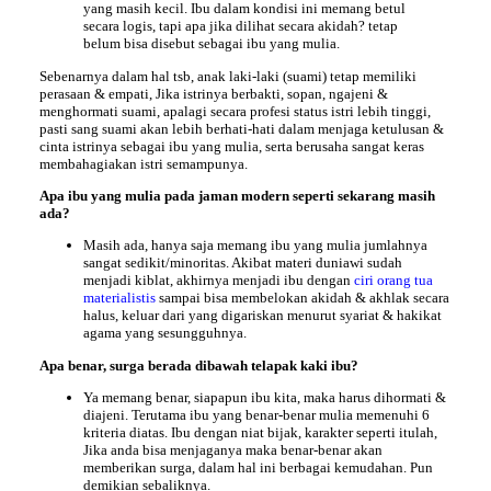
yang masih kecil. Ibu dalam kondisi ini memang betul
secara logis, tapi apa jika dilihat secara akidah? tetap
belum bisa disebut sebagai ibu yang mulia.
Sebenarnya dalam hal tsb, anak laki-laki (suami) tetap memiliki
perasaan & empati, Jika istrinya berbakti, sopan, ngajeni &
menghormati suami, apalagi secara profesi status istri lebih tinggi,
pasti sang suami akan lebih berhati-hati dalam menjaga ketulusan &
cinta istrinya sebagai ibu yang mulia, serta berusaha sangat keras
membahagiakan istri semampunya.
Apa ibu yang mulia pada jaman modern seperti sekarang masih
ada?
Masih ada, hanya saja memang ibu yang mulia jumlahnya
sangat sedikit/minoritas. Akibat materi duniawi sudah
menjadi kiblat, akhirnya menjadi ibu dengan
ciri orang tua
materialistis
sampai bisa membelokan akidah & akhlak secara
halus, keluar dari yang digariskan menurut syariat & hakikat
agama yang sesungguhnya.
Apa benar, surga berada dibawah telapak kaki ibu?
Ya memang benar, siapapun ibu kita, maka harus dihormati &
diajeni. Terutama ibu yang benar-benar mulia memenuhi 6
kriteria diatas. Ibu dengan niat bijak, karakter seperti itulah,
Jika anda bisa menjaganya maka benar-benar akan
memberikan surga, dalam hal ini berbagai kemudahan. Pun
demikian sebaliknya.