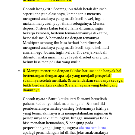
Contoh kongkrit : Seorang ibu tidak betah dirumah
seperti apa pun alasannya, karena terus menerus
mengurusi anaknya yang masih kecil rewel, ingin
makan, menyusui, pup, & lain sebagainya. Merasa
depresi & stress kalau terlalu lama dirumah, ingin
bekerja kembali, bertemu teman-temannya dikantor,
bersosialisasi & bercanda ria dengan temannya.
Meskipun seorang ibu bisa berhari-hari dirumah
mengurusi anaknya yang masih kecil, tapi diselimuti
amarah, ego, bosan, ingin keluar & bekerja kembali
dikantor, maka masih hanya layak disebut orang tua,
belum bisa menjadi ibu yang mulia.
6. Mampu menerima dengan iklhlas hati saat ada banyak hal
bertentangan dengan apa saja yang menjadi perspektif
suaminya setelah menikah, & melandaskan semuanya sebagai
bakti berdasarkan akidah & ajaran agama yang betul yang
dianutnya.
Contoh nyata : Sautu ketika istri & suami berselisih
paham, keduanya tidak mau mengalah & memiliki
pembenarannya masing-masing. Sebenarnya istrinya
yang benar, akhirnya istri mempertahankan argumen &
persepsinya sekuat mungkin, hingga suaminya tidak
bisa menahan kemarahan, & berujung pada
perpecahan yang ujung-ujungnya
ala tua becik tua,
apalagi pemandangan ini dilihat jelas anak-anaknya