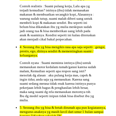
Contoh realistis : Suami pulang kerja, Lalu apa yg
terjadi kemudian? istrinya (ibu) tidak memasakan
makanan & membuatkan secangkir kopi, Alasannya :
warung sudah tutup, suami malah diberi uang untuk
membeli kopi & makanan sendiri. Ibu seperti ini
belum bisa dikatakan ibu yg mulia meskipun sudah
jadi orang tua & bisa memberikan uang lebih pada
anak & suaminya. Kondisi seperti ini kalau diteruskan
akan menjadi cikal bakal perpecahan.
4. Seorang ibu yg bisa mengikis rasa apa saja seperti : gengsi,
prestis, ego, dirinya sendiri & mementingkan suami /
keluarganya.
Contoh nyata : Suami meminta istrinya (ibu) untuk
memasukan motor kedalam rumah/garasi karena sudah
malam, Kemudian seperti apa respon sang istri?
menolak dg alasan : aku pulang kerja mas, capek &
ingin tidur, anda saja yg memasukan. Karena sang
suami sedang merasa tidak enak karena istrinya punya
pekerjaan lebih bagus & penghasilan lebih besar,
maka sang suami dg rela memasukan motornya tsb.
Ibu dg model seperti inipun tidak bisa disebut ibu yg
mulia.
5. Seorang ibu yg bisa & betah dirumah apa pun kegiatannya,
mengurus anaknya yg masih kecil dari umur 1 bulan sampai
berumu 5/6 tahun sekolah TK.