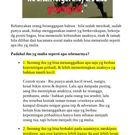
Kebanyakan orang beranggapan bahwa : bila sudah menikah, sudah
punya anak, hidup menggunakan materi yg berkecukupan, bekerja
dg posisi bagus, bisa memenuhi kebutuhan anaknya, enak & ramah
bila dilihat dari kacamata sosial maka sudah bisa memenuhi seperti
apa ibu yg mulia.
Padahal ibu yg mulia seperti apa sebenarnya?
1. Seorang ibu yg bisa menanggalkan apa saja yg berbau
kepentingan pribadi, & lebih mementingkan anaknya yg
bahkan masih kecil.
Contoh nyata : Ibu punya anak kecil rewel, nangis,
kesal bikin stress & depresi. Lalu apa daripada pusing,
sang ibu menitipkan anaknya, entah ke tetangga,
pembantu, anda / bahkan pada orang tua sendiri, lalu
ibu tersebut kontak teman-teman ceweknya untuk
kumpul disuatu tempat guna trip & adventure. Ibu yg
belum bisa menanggalkan apa saja yg berbau
kepentingan pribadinya hanya baru sebatas menjadi
orang tua, tapi belum menjadi ibu yg mulia.
2. Seorang ibu yg bisa berbakti pada suaminya, meskipun
notabene, apa pun karirnya lebih bagus dg gaji lebih besar.