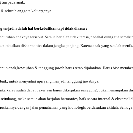
 tua pada anak.
 & seluruh anggota keluarganya.
terjadi adalah hal berkebalikan tapi tidak dirasa :
utuhan anaknya tersebut. Semua berjalan tidak terasa, padahal orang tua semakin
nimbulkan disharmonies dalam jangka panjang. Karena anak yang setelah menikah
 apapun anak,kewajiban & tanggung jawab harus tetap dijalankan. Harus bisa memb
 baik, untuk menyadari apa yang menjadi tanggung jawabnya.
maka kalau sudah dapat pekerjaan harus dikerjakan sungguh2, buka memanjakan d
a seimbang, maka semua akan berjalan harmonies, baik secara internal & eksternal 
uskannya dengan jalan pemahaman yang kronologis berdasarkan akidah. Semoga ber