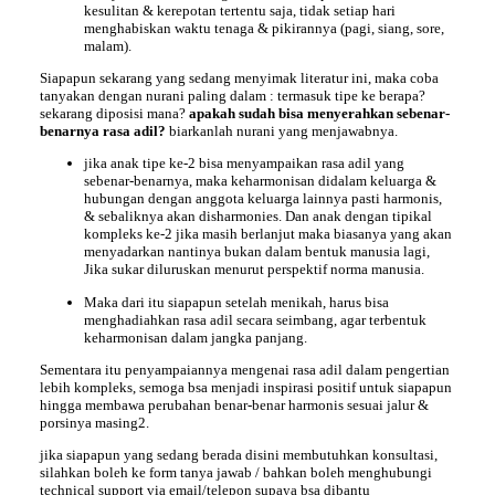
kesulitan & kerepotan tertentu saja, tidak setiap hari
menghabiskan waktu tenaga & pikirannya (pagi, siang, sore,
malam).
Siapapun sekarang yang sedang menyimak literatur ini, maka coba
tanyakan dengan nurani paling dalam : termasuk tipe ke berapa?
sekarang diposisi mana?
apakah sudah bisa menyerahkan sebenar-
benarnya rasa adil?
biarkanlah nurani yang menjawabnya.
jika anak tipe ke-2 bisa menyampaikan rasa adil yang
sebenar-benarnya, maka keharmonisan didalam keluarga &
hubungan dengan anggota keluarga lainnya pasti harmonis,
& sebaliknya akan disharmonies. Dan anak dengan tipikal
kompleks ke-2 jika masih berlanjut maka biasanya yang akan
menyadarkan nantinya bukan dalam bentuk manusia lagi,
Jika sukar diluruskan menurut perspektif norma manusia.
Maka dari itu siapapun setelah menikah, harus bisa
menghadiahkan rasa adil secara seimbang, agar terbentuk
keharmonisan dalam jangka panjang.
Sementara itu penyampaiannya mengenai rasa adil dalam pengertian
lebih kompleks, semoga bsa menjadi inspirasi positif untuk siapapun
hingga membawa perubahan benar-benar harmonis sesuai jalur &
porsinya masing2.
jika siapapun yang sedang berada disini membutuhkan konsultasi,
silahkan boleh ke form tanya jawab / bahkan boleh menghubungi
technical support via email/telepon supaya bsa dibantu