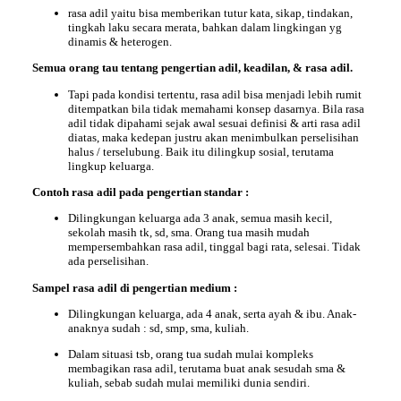
rasa adil yaitu bisa memberikan tutur kata, sikap, tindakan,
tingkah laku secara merata, bahkan dalam lingkingan yg
dinamis & heterogen.
Semua orang tau tentang pengertian adil, keadilan, & rasa adil.
Tapi pada kondisi tertentu, rasa adil bisa menjadi lebih rumit
ditempatkan bila tidak memahami konsep dasarnya. Bila rasa
adil tidak dipahami sejak awal sesuai definisi & arti rasa adil
diatas, maka kedepan justru akan menimbulkan perselisihan
halus / terselubung. Baik itu dilingkup sosial, terutama
lingkup keluarga.
Contoh rasa adil pada pengertian standar :
Dilingkungan keluarga ada 3 anak, semua masih kecil,
sekolah masih tk, sd, sma. Orang tua masih mudah
mempersembahkan rasa adil, tinggal bagi rata, selesai. Tidak
ada perselisihan.
Sampel rasa adil di pengertian medium :
Dilingkungan keluarga, ada 4 anak, serta ayah & ibu. Anak-
anaknya sudah : sd, smp, sma, kuliah.
Dalam situasi tsb, orang tua sudah mulai kompleks
membagikan rasa adil, terutama buat anak sesudah sma &
kuliah, sebab sudah mulai memiliki dunia sendiri.