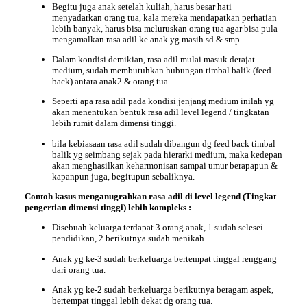
Begitu juga anak setelah kuliah, harus besar hati
menyadarkan orang tua, kala mereka mendapatkan perhatian
lebih banyak, harus bisa meluruskan orang tua agar bisa pula
mengamalkan rasa adil ke anak yg masih sd & smp.
Dalam kondisi demikian, rasa adil mulai masuk derajat
medium, sudah membutuhkan hubungan timbal balik (feed
back) antara anak2 & orang tua.
Seperti apa rasa adil pada kondisi jenjang medium inilah yg
akan menentukan bentuk rasa adil level legend / tingkatan
lebih rumit dalam dimensi tinggi.
bila kebiasaan rasa adil sudah dibangun dg feed back timbal
balik yg seimbang sejak pada hierarki medium, maka kedepan
akan menghasilkan keharmonisan sampai umur berapapun &
kapanpun juga, begitupun sebaliknya.
Contoh kasus menganugrahkan rasa adil di level legend (Tingkat
pengertian dimensi tinggi) lebih kompleks :
Disebuah keluarga terdapat 3 orang anak, 1 sudah selesei
pendidikan, 2 berikutnya sudah menikah.
Anak yg ke-3 sudah berkeluarga bertempat tinggal renggang
dari orang tua.
Anak yg ke-2 sudah berkeluarga berikutnya beragam aspek,
bertempat tinggal lebih dekat dg orang tua.