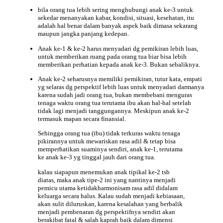
bila orang tua lebih sering menghubungi anak ke-3 untuk
sekedar menanyakan kabar, kondisi, situasi, kesehatan, itu
adalah hal benar dalam banyak aspek baik dimasa sekarang
maupun jangka panjang kedepan.
Anak ke-1 & ke-2 harus menyadari dg pemikiran lebih luas,
untuk memberikan ruang pada orang tua biar bisa lebih
memberikan perhatian kepada anak ke-3. Bukan sebaliknya.
Anak ke-2 seharusnya memiliki pemikiran, tutur kata, empati
yg selaras dg perspektif lebih luas untuk menyadari darmanya
karena sudah jadi orang tua, bukan membebani menguras
tenaga waktu orang tua terutama ibu akan hal-hal setelah
tidak lagi menjadi tanggungannya. Meskipun anak ke-2
termasuk mapan secara finansial.
Sehingga orang tua (ibu) tidak terkuras waktu tenaga
pikirannya untuk mewariskan rasa adil & tetap bisa
memperhatikan suaminya sendiri, anak ke-1, terutama
ke anak ke-3 yg tinggal jauh dari orang tua.
kalau siapapun menemukan anak tipikal ke-2 tsb
diatas, maka anak tipe-2 ini yang nantinya menjadi
pemicu utama ketidakharmonisam rasa adil didalam
keluarga secara halus. Kalau sudah menjadi kebiasaan,
akan sulit diluruskan, karena kesalahan yang berbalik
menjadi pembenaran dg perspektifnya sendiri akan
berakibat fatal & salah kaprah baik dalam dimensi