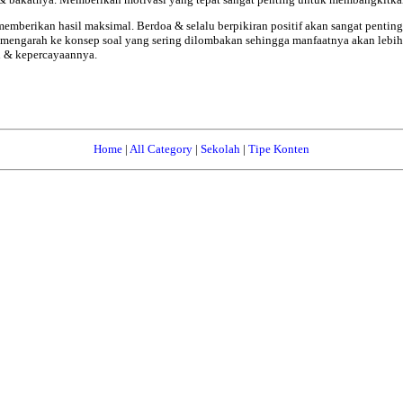
 memberikan
hasil
maksimal. Berdoa & selalu berpikiran positif akan sangat pentin
 mengarah ke konsep soal yang sering dilombakan sehingga manfaatnya akan lebih
n & kepercayaannya.
Home
|
All Category
|
Sekolah
|
Tipe Konten