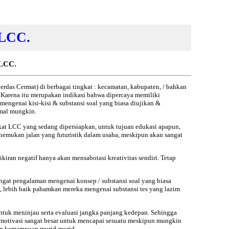
 LCC.
 LCC.
rdas Cermat) di berbagai tingkat : kecamatan, kabupaten, / bahkan
. Karena itu merupakan indikasi bahwa dipercaya memiliki
engenai kisi-kisi & substansi soal yang biasa diujikan &
imal mungkin.
gkat LCC yang sedang dipersiapkan, untuk tujuan edukasi apapun,
emukan jalan yang futuristik dalam usaha, meskipun akan sangat
iran negatif hanya akan mensabotasi kreativitas sendiri. Tetap
gat pengalaman mengenai konsep / substansi soal yang biasa
 lebih baik pahamkan mereka mengenai substansi tes yang lazim
tuk meninjau serta evaluasi jangka panjang kedepan. Sehingga
 motivasi sangat besar untuk mencapai sesuatu meskipun mungkin
kan kemampuan murid-murid.