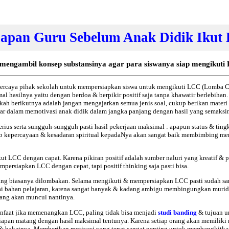
iapan Guru Sebelum Anak Didik Ikut
mengambil konsep substansinya agar para siswanya siap mengikuti
percaya pihak sekolah untuk mempersiapkan siswa untuk mengikuti
LCC
(Lomba Ce
l hasilnya yaitu dengan berdoa & berpikir positif saja tanpa khawatir berlebihan
h berikutnya adalah jangan mengajarkan semua jenis soal, cukup berikan materi m
ar dalam memotivasi anak didik dalam jangka panjang dengan hasil yang semaks
rius serta sungguh-sungguh pasti hasil pekerjaan maksimal : apapun status & tin
 kepercayaan & kesadaran spiritual kepadaNya akan sangat baik membimbing men
LCC dengan capat. Karena pikiran positif adalah sumber naluri yang kreatif & pik
mpersiapkan LCC dengan cepat, tapi positif thinking saja pasti bisa.
ng biasanya dilombakan. Selama mengikuti & mempersiapkan LCC pasti sudah san
gai bahan pelajaran, karena sangat banyak & kadang ambigu membingungkan murid,
yang akan muncul nantinya.
nfaat
jika memenangkan LCC, paling tidak bisa menjadi
studi banding
& tujuan un
iapan matang dengan hasil maksimal tentunya. Karena setiap orang akan memiliki
nsi & bakatnya. Memberikan motivasi yang tepat sangat penting untuk membangkit