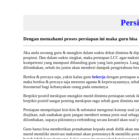
Pers
Dengan memahami proses persiapan ini maka guru bisa 
Jika anda seorang guru & mungkin dalam waktu dekat diminta & di
propinsi. Dan dalam waktu singkat, maka persiapan LCC agar maksima
kompetensi yang mumpuni dibanding guru yang lain pastinya. Langka
dilombakan, sebab itu justru akan memberi dampak pengetahuan bes
Berdoa
& percaya saja, yakin kalau guru
bekerja
dengan persiapan se
maka berdoa & percaya saja menurut agama & kepercayaannya, sebab
fenomenal bagi kebanyakan orang pada umumnya.
Berpikir
positif
meskipun mungkin murid diminta persiapan untuk ikut 
berpikir positif sangat penting meskipun ragu sebab guru diminta me
Persiapan mempelajari
kisi-kisi &
substansi
mengenai konsep soal ya
diujikan, nah usahakan guru jangan memberi semua jenis soal seba
dilombakan, supaya pikirannya terbimbing secara kreatif akan soal 
Guru harus bisa memberikan pemahaman kepada anak didik akan
ma
murid memiliki motivasi maksimal akan potensinya & memiliki pers
butuh lebih keras berjuang, kalau orang itu menyadari betul pote