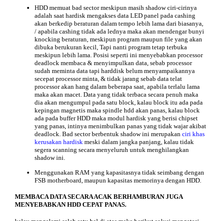
HDD memuat
bad sector
meskipun masih shadow ciri-cirinya
adalah saat hardisk mengakses data LED panel pada cashing
akan berkedip beraturan dalam tempo lebih lama dari biasanya,
/ apabila cashing tidak ada lednya maka akan mendengar bunyi
knocking beraturan, meskipun program maupun file yang akan
dibuka berukuran kecil, Tapi nanti program tetap terbuka
meskipun lebih lama. Posisi seperti ini menyebabkan processor
deadlock membaca & menyimpulkan data, sebab processor
sudah meminta data tapi harddisk belum menyampaikannya
secepat processor minta, & tidak jarang sebab data telat
processor akan hang dalam beberapa saat, apabila terlalu lama
maka akan macet. Data yang tidak terbaca secara penuh maka
dia akan mengumpul pada satu block, kalau block itu ada pada
kepingan magnetis maka spindle hdd akan panas, kalau block
ada pada buffer HDD maka modul hardisk yang berisi chipset
yang panas, intinya menimbulkan panas yang tidak wajar akibat
deadlock. Bad sector berbentuk shadow ini merupakan
ciri khas
kerusakan hardisk
meski dalam jangka panjang, kalau tidak
segera scanning secara menyeluruh untuk menghilangkan
shadow ini.
Menggunakan RAM yang kapasitasnya tidak seimbang dengan
FSB motherboard, maupun kapasitas memorinya dengan HDD.
MEMBACA DATA SECARA ACAK BERHAMBURAN JUGA
MENYEBABKAN HDD CEPAT PANAS.