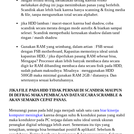
Jangan terlalu sering melakukan defrag karena
resiko
melakukan defrag
ini juga menimbukan panas yang berlebih.
Scandisk akan lebih baik karena hanya scanning & fixing media
& file, tanpa mengurutkan total secara alphabet.
jika HDD lamban / macet-macet karena bad shadow, coba
scandisk secara merata dengan mode autofix & biarkan sampai
selesei. Scandisk memperbaiki kerusakan shadow dalam taraf
ringan / masih shadow.
Gunakan RAM yang seimbang, dalam artian : FSB sesuai
dengan FSB motherboard, Kapasitas memorinya ideal untuk
kapasitas HDD, / jika diperlukan pasang RAM sebesar bisa,
Mengapa? Processor akan lebih banyak membaca data secara
digit ke RAM dibanding membaca data secara fisik pada HDD,
sudah paham maksudnya. Misalnya : menggunakan HDD
500GB maka minimal gunakan RAM 2GB / diatasnya. Dan
seterusnya sesuai kebutuhannya.
JIKA FILE PADA HDD TIDAK PERNAH DI SCANDISK MAUPUN
DI DEFRAG MAKA PEMBACAAN DATA SECARA SCRAMBLE &
AKAN SEMAKIN CEPAT PANAS.
Menurangi panas pada hdd juga menjadi salah satu cara
biar kinerja
komputer meningkat
karena dengan
suhu
& konduksi panas yang stabil
maka konduktor pada PC terjaga dalam suhu ideal untuk ukuran
perangkat digital sehingga lebih awet. Sementara itu tips yang
tersajikan, semoga bisa bermanfaat positif & aplikatif. Sebelum &