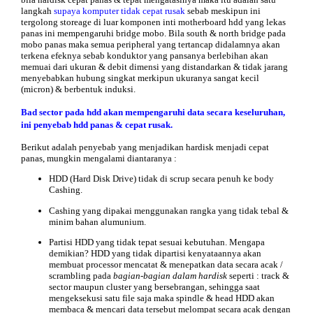
langkah
supaya komputer tidak cepat rusak
sebab meskipun ini
tergolong storeage di luar komponen inti motherboard hdd yang lekas
panas ini mempengaruhi bridge mobo. Bila south & north bridge pada
mobo panas maka semua peripheral yang tertancap didalamnya akan
terkena efeknya sebab konduktor yang pansanya berlebihan akan
memuai dari ukuran & debit dimensi yang distandarkan & tidak jarang
menyebabkan hubung singkat merkipun ukuranya sangat kecil
(micron) & berbentuk induksi.
Bad sector pada hdd akan mempengaruhi data secara keseluruhan,
ini penyebab hdd panas & cepat rusak.
Berikut adalah
penyebab
yang menjadikan hardisk menjadi cepat
panas, mungkin mengalami diantaranya :
HDD (Hard Disk Drive) tidak di scrup secara penuh ke body
Cashing.
Cashing yang dipakai menggunakan rangka yang tidak tebal &
minim bahan alumunium.
Partisi HDD yang tidak tepat sesuai kebutuhan. Mengapa
demikian? HDD yang tidak dipartisi kenyataannya akan
membuat processor mencatat & menepatkan data secara acak /
scrambling pada
bagian-bagian dalam hardisk
seperti : track &
sector maupun cluster yang bersebrangan, sehingga saat
mengeksekusi satu file saja maka spindle & head HDD akan
membaca & mencari data tersebut melompat secara acak dengan