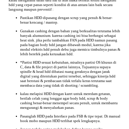
kalau mengalami salah satu hal di atas maka berikut
solusi
mengatasi
hdd yang cepat panas seperti kondisi di atas antara lain baik secara
langsung maupun preventif :
Pastikan HDD dipasang dengan scrup yang penuh & benar-
benar kencang / mantep.
Gunakan cashing dengan bahan yang berkualitas terutama lebih
banyak alumunium. karena cashing ini bisa berfungsi sebagai
heat sink. jika perlu tambahkan FAN pada HDD namun pasang
pada bagian body hdd jangan dibawah modul, karena jika
modul elektris hdd penuh debu juga memicu timbulnya panas &
lebih berefek pada kerusakan hdd.
*Partisi HDD sesuai kebutuhan, misalnya partisi OS khusus di
C, data & file project di partisi lainnya, Tujuannya supaya
spindle & head hdd dibatasi ruang geraknya dengan jarak
digital yang ditentukan partisi tersebut, sehingga kinerja hdd
saat berotasi & pembacaan tidak terlalu keras terutama saat
membaca data yang tidak di shorting / scrambling.
kalau melapisi HDD dengan karet untuk meredam getaran,
berilah celah yang longgar agar body hdd, scrup & body
cashing benar-benar menempel secara penuh, untuk membantu
mengurangi & menyalurkan panas.
Pasanglah HDD pada Interface pada FSB & tipe tepat. Di manual
book mobo maupun HDD terlihat spek lengkapnya.