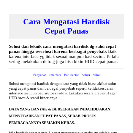
Cara Mengatasi Hardisk
Cepat Panas
Solusi dan teknik cara mengatasi hardisk dg suhu cepat
panas hingga overheat karena berbagai penyebab.
Baik
karena interface yg tidak sesuai maupun bad sector. Terlalu
sering melakukan defrag juga bisa bikin HDD cepat panas.
Penyebab
.
Interface
.
Bad Sector
.
Solusi
.
Suhu
Solusi mengatasi hardisk dengan cara yang tidak biasa akibat suhu
yang cepat panas dari berbagai penyebab seperti ketidaksesuaian
interface maupun bad sector shadow. Lakukan secara preventif agar
HDD Awet & stabil kinerjanya.
DATA YANG BANYAK & BERSERAKAN PADA HDD AKAN
MENYEBABKAN CEPAT PANAS, SEBAB PROSES
PEMBACAANNYA SEMAKIN KERAS.
bila hardisk cepat panas & tepat mengatasinya maka itu adalah satu