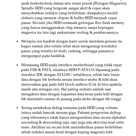
jarak berbeda-beda dalam satu rotasi penuh (Piringan Magnetis).
Spindle HDD yang bergerak sangat aktif & cepat akan
menyebabkan induksi yang berlebihan, dampaknya modul
elektris yang memuat chipset & buffer HDD menjadi cepat
panas. Kecuali jika HDD termasuk golongan flex flash memory
yang hanya menggunakan chip memory tanpa kepingan
magnetis itu lain lagi mekanisme rooling & pembacaannya.
Melapisi sisi hardisk dengan karet untuk meredam getaran itu
bagus namun jika terlalu tebal akan mengurangi konduksi
panas yang tersalur ke body cashing, sehingga panasnya
mengumpul pada harddisk.
Memasang HDD pada
interface
motherboard yang tidak tepat
pada FSB & PATA, misalnya HDD P-ATA133 dipasang pada
interface IDE dengan ATA100 / sebaliknya, sebab lalu lintas
data dengan fsb berbeda antara interface mobo & hdd akan
menyisakan gap pada hdd block sadhow (Cek di bios apabila
masih ada setingan ini). Hal paling realistis adalah saat
mengakses data dengan kapasitas data besar pada hdd dengan
fsb minimalis namun di pasang pada mobo dengan fsb tinggi.
Sering melakukan defrag terutama pada HDD yang volume
isinya sudah banyak ratusan giga. Pahami
pengertian defrag
yang sebenarnya tidak hanya mengurutkan data secara alphabet
ascending & descending saja, tapi juga ada aktivitas read write
erase. Aktifitas ini secara fisik menimbulkan panas berlebihan
sebab induksi antara head dengan keping magentis hdd.