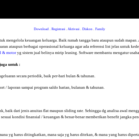
Download
.
Registrasi
.
Aktivasi
.
Diskon
.
Family
uk mengelola keuangan keluarga. Baik rumah tangga baru ataupun sudah mapan. 
n ataupun berbagai operasional keluarga agar ada referensi list jelas untuk ke
il & motor
yg sistem jual belinya mirip leasing. Software membantu mengatur usah
juga untuk :
luaran secara periodik, baik per-hari bulan & tahunan.
t / laporan sampai program saldo harian, bulanan & tahunan.
, baik dari jenis anuitas flat maupun sliding rate. Sehingga dg analisa awal meng
 sesuai kondisi finansial / keuangan & benar-benar memberikan benefit jangka pe
a yg harus ditingkatkan, mana saja yg harus ditekan, & mana yang harus diperta