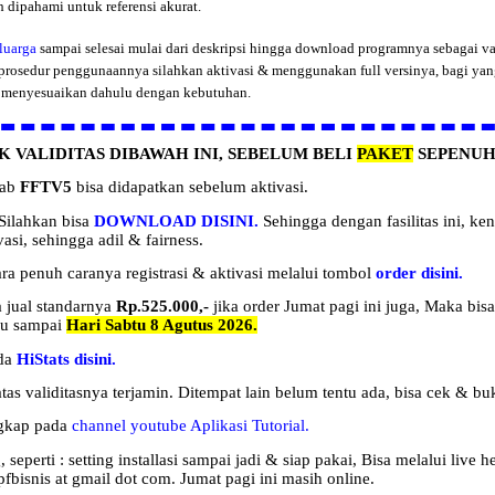
dipahami untuk referensi akurat.
eluarga
sampai selesai mulai dari deskripsi hingga download programnya sebagai va
prosedur penggunaannya silahkan
aktivasi
& menggunakan full versinya, bagi ya
 & menyesuaikan dahulu dengan kebutuhan.
K VALIDITAS DIBAWAH INI, SEBELUM BELI
PAKET
SEPENUH
bab
FFTV5
bisa didapatkan sebelum aktivasi.
Silahkan bisa
DOWNLOAD
DISINI.
Sehingga dengan fasilitas ini, k
si, sehingga adil & fairness.
ara penuh caranya
registrasi
& aktivasi melalui tombol
order
disini.
a
jual
standarnya
Rp.525.000,-
jika order
Jumat pagi ini juga, Maka bi
ku sampai
Hari Sabtu 8 Agutus 2026.
ada
HiStats disini.
as validitasnya terjamin. Ditempat lain belum tentu ada, bisa cek & bu
ngkap pada
channel youtube Aplikasi Tutorial.
eperti : setting installasi
sampai jadi & siap pakai, Bisa melalui live
fbisnis at gmail dot com.
Jumat pagi ini masih online.