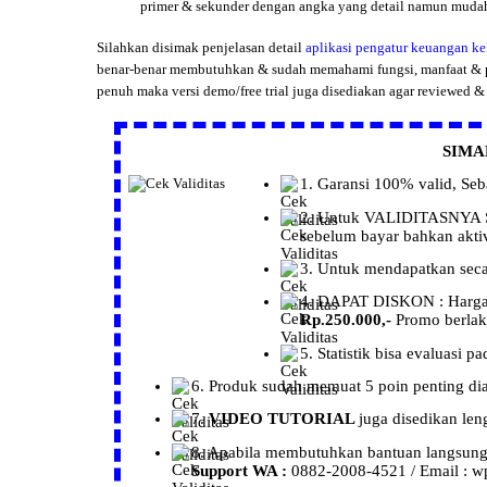
primer & sekunder dengan angka yang detail namun mudah 
Silahkan disimak penjelasan detail
aplikasi pengatur keuangan k
benar-benar membutuhkan & sudah memahami fungsi, manfaat & 
penuh maka versi demo/free trial juga disediakan agar reviewed
SIMA
1.
Garansi
100% valid, Se
2. Untuk
VALIDITASNYA
sebelum bayar bahkan aktiva
3. Untuk mendapatkan sec
4. DAPAT
DISKON :
Harg
Rp.250.000,-
Promo berla
5.
Statistik
bisa evaluasi p
6.
Produk
sudah memuat 5 poin penting diat
7.
VIDEO TUTORIAL
juga disedikan le
8. Apabila membutuhkan bantuan langsung, s
Support WA :
0882-2008-4521 / Email : wp