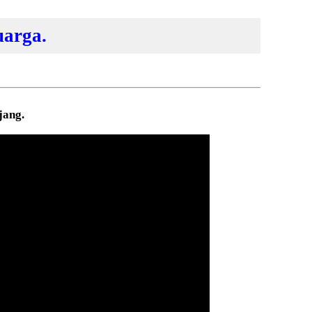
arga.
jang.