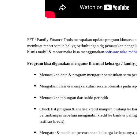
FFT /
Family
Finance Tools merupakan update program khusus unt
membuat report semua hal yg berhubungan dg pemasukan pengeluara
bisnis mobil & motor maka bisa menggunakan
software toko mob
Program bisa digunakan mengatur finansial keluarga / family, 
Memasukan data & program mengatur pemasukan serta penge
Mengakumulasi & mengkalkulasi secara otomatis pada repor
Memasukan tabungan dari saldo periodik.
Check list program & analisa kredit maupun piutang ke bank
pertimbangan sebelum mengambil kredit ke bank
& paling
fasilitas kredit)
Mengatur & membuat perencanaan keluarga kedepannya, man