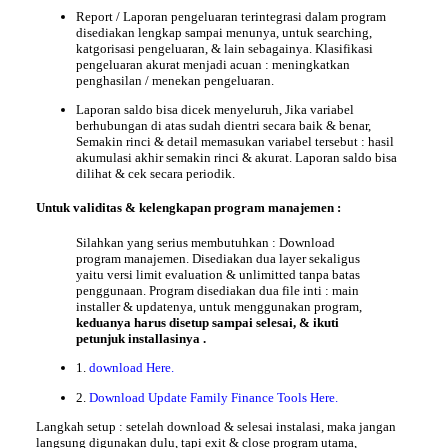
Report / Laporan pengeluaran terintegrasi dalam program
disediakan lengkap sampai menunya, untuk searching,
katgorisasi pengeluaran, & lain sebagainya. Klasifikasi
pengeluaran akurat menjadi acuan : meningkatkan
penghasilan / menekan pengeluaran.
Laporan saldo bisa dicek menyeluruh, Jika variabel
berhubungan di atas sudah dientri secara baik & benar,
Semakin rinci & detail memasukan variabel tersebut : hasil
akumulasi akhir semakin rinci & akurat. Laporan saldo bisa
dilihat & cek secara periodik.
Untuk validitas & kelengkapan program manajemen :
Silahkan yang serius membutuhkan :
Download
program manajemen. Disediakan dua layer sekaligus
yaitu versi limit evaluation & unlimitted tanpa batas
penggunaan. Program disediakan dua file inti : main
installer & updatenya, untuk menggunakan program,
keduanya harus disetup sampai selesai, & ikuti
petunjuk installasinya
.
1.
download Here.
2.
Download Update Family Finance Tools Here.
Langkah setup : setelah download & selesai instalasi, maka jangan
langsung digunakan dulu, tapi exit & close program utama,