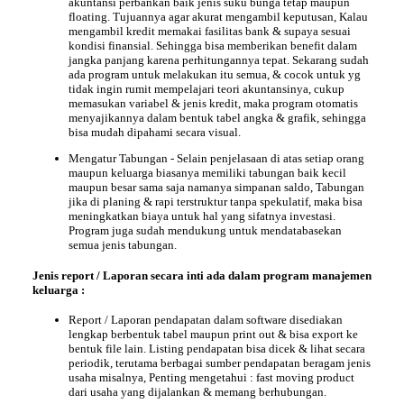
akuntansi perbankan baik jenis suku bunga tetap maupun
floating. Tujuannya agar akurat mengambil keputusan, Kalau
mengambil kredit memakai fasilitas bank & supaya sesuai
kondisi finansial. Sehingga bisa memberikan benefit dalam
jangka panjang karena perhitungannya tepat. Sekarang sudah
ada program untuk melakukan itu semua, & cocok untuk yg
tidak ingin rumit mempelajari teori akuntansinya, cukup
memasukan variabel & jenis kredit, maka program otomatis
menyajikannya dalam bentuk tabel angka & grafik, sehingga
bisa mudah dipahami secara visual.
Mengatur
Tabungan
- Selain penjelasaan di atas setiap orang
maupun keluarga biasanya memiliki tabungan baik kecil
maupun besar sama saja namanya simpanan saldo, Tabungan
jika di planing & rapi terstruktur tanpa spekulatif, maka bisa
meningkatkan biaya untuk hal yang sifatnya investasi.
Program juga sudah mendukung untuk mendatabasekan
semua jenis tabungan.
Jenis report /
Laporan
secara inti ada dalam program manajemen
keluarga :
Report / Laporan pendapatan dalam software disediakan
lengkap berbentuk tabel maupun print out & bisa export ke
bentuk file lain. Listing pendapatan bisa dicek & lihat secara
periodik, terutama berbagai sumber pendapatan beragam jenis
usaha misalnya, Penting mengetahui : fast moving product
dari usaha yang dijalankan & memang berhubungan.