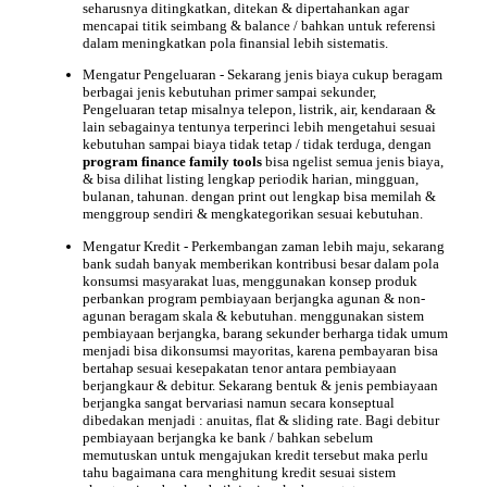
seharusnya ditingkatkan, ditekan & dipertahankan agar
mencapai titik seimbang & balance / bahkan untuk referensi
dalam meningkatkan pola finansial lebih sistematis.
Mengatur
Pengeluaran
- Sekarang jenis biaya cukup beragam
berbagai jenis kebutuhan primer sampai sekunder,
Pengeluaran tetap misalnya telepon, listrik, air, kendaraan &
lain sebagainya tentunya terperinci lebih mengetahui sesuai
kebutuhan sampai biaya tidak tetap / tidak terduga, dengan
program finance family tools
bisa ngelist semua jenis biaya,
& bisa dilihat listing lengkap periodik harian, mingguan,
bulanan, tahunan. dengan print out lengkap bisa memilah &
menggroup sendiri & mengkategorikan sesuai kebutuhan.
Mengatur
Kredit
- Perkembangan zaman lebih maju, sekarang
bank sudah banyak memberikan kontribusi besar dalam pola
konsumsi masyarakat luas, menggunakan konsep produk
perbankan program pembiayaan berjangka agunan & non-
agunan beragam skala & kebutuhan. menggunakan sistem
pembiayaan berjangka, barang sekunder berharga tidak umum
menjadi bisa dikonsumsi mayoritas, karena pembayaran bisa
bertahap sesuai kesepakatan tenor antara pembiayaan
berjangkaur & debitur. Sekarang bentuk & jenis pembiayaan
berjangka sangat bervariasi namun secara konseptual
dibedakan menjadi : anuitas, flat & sliding rate. Bagi debitur
pembiayaan berjangka ke bank / bahkan sebelum
memutuskan untuk mengajukan kredit tersebut maka perlu
tahu bagaimana
cara menghitung kredit
sesuai sistem