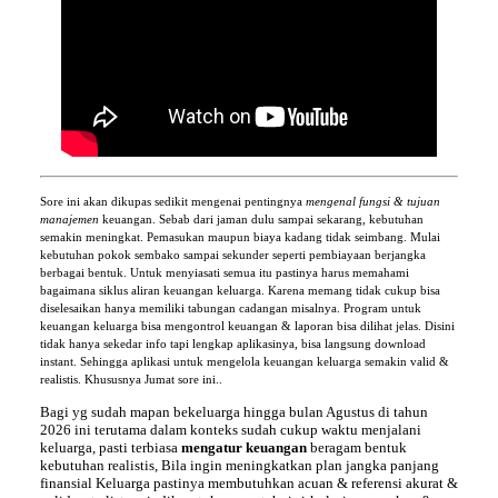
Sore
ini akan dikupas sedikit mengenai pentingnya
mengenal fungsi & tujuan
manajemen
keuangan. Sebab dari jaman dulu sampai sekarang, kebutuhan
semakin meningkat. Pemasukan maupun biaya kadang tidak seimbang. Mulai
kebutuhan pokok sembako sampai sekunder seperti pembiayaan berjangka
berbagai bentuk. Untuk menyiasati semua itu pastinya harus memahami
bagaimana siklus aliran keuangan keluarga. Karena memang tidak cukup bisa
diselesaikan hanya memiliki tabungan cadangan misalnya. Program untuk
keuangan keluarga bisa mengontrol keuangan & laporan bisa dilihat jelas. Disini
tidak hanya sekedar info tapi lengkap aplikasinya, bisa langsung download
instant. Sehingga aplikasi untuk mengelola keuangan keluarga semakin valid &
realistis. Khususnya
Jumat sore ini..
Bagi yg sudah mapan bekeluarga hingga bulan
Agustus di tahun
2026 ini terutama dalam konteks sudah cukup waktu menjalani
keluarga, pasti terbiasa
mengatur keuangan
beragam bentuk
kebutuhan realistis, Bila ingin meningkatkan plan jangka panjang
finansial
Keluarga
pastinya membutuhkan acuan & referensi akurat &