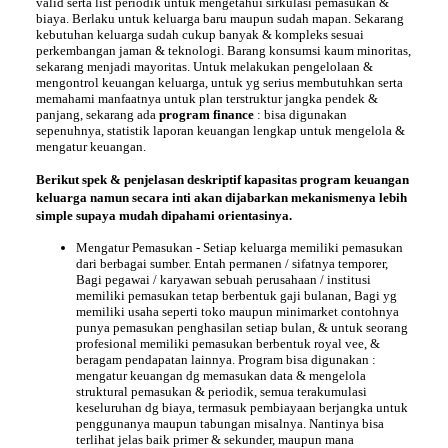
valid serta list periodik untuk mengetahui sirkulasi pemasukan &
biaya. Berlaku untuk keluarga baru maupun sudah mapan. Sekarang
kebutuhan keluarga sudah cukup banyak & kompleks sesuai
perkembangan jaman & teknologi. Barang konsumsi kaum minoritas,
sekarang menjadi mayoritas. Untuk melakukan pengelolaan &
mengontrol keuangan keluarga, untuk yg serius membutuhkan serta
memahami manfaatnya untuk plan terstruktur jangka pendek &
panjang, sekarang ada
program finance
: bisa digunakan
sepenuhnya, statistik laporan keuangan lengkap untuk mengelola &
mengatur keuangan.
Berikut spek & penjelasan deskriptif kapasitas program keuangan
keluarga namun secara inti akan dijabarkan mekanismenya lebih
simple supaya mudah dipahami orientasinya.
Mengatur
Pemasukan
- Setiap keluarga memiliki pemasukan
dari berbagai sumber. Entah permanen / sifatnya temporer,
Bagi pegawai / karyawan sebuah perusahaan / institusi
memiliki pemasukan tetap berbentuk gaji bulanan, Bagi yg
memiliki usaha seperti toko maupun minimarket contohnya
punya pemasukan penghasilan setiap bulan, & untuk seorang
profesional memiliki pemasukan berbentuk royal vee, &
beragam pendapatan lainnya. Program bisa digunakan :
mengatur keuangan dg memasukan data & mengelola
struktural pemasukan & periodik, semua terakumulasi
keseluruhan dg biaya, termasuk pembiayaan berjangka untuk
penggunanya maupun tabungan misalnya. Nantinya bisa
terlihat jelas baik primer & sekunder, maupun mana