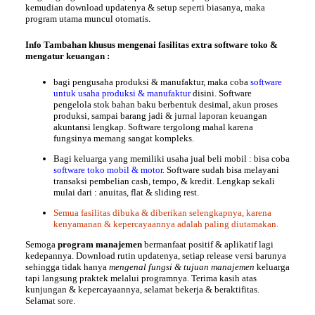
kemudian download updatenya & setup seperti biasanya, maka
program utama muncul otomatis.
Info
Tambahan khusus mengenai fasilitas extra software toko &
mengatur keuangan :
bagi pengusaha produksi & manufaktur, maka coba
software
untuk usaha produksi & manufaktur
disini. Software
pengelola stok bahan baku berbentuk desimal, akun proses
produksi, sampai barang jadi & jurnal laporan keuangan
akuntansi lengkap. Software tergolong mahal karena
fungsinya memang sangat kompleks.
Bagi keluarga yang memiliki usaha jual beli mobil : bisa coba
software toko mobil & motor.
Software sudah bisa melayani
transaksi pembelian cash, tempo, & kredit. Lengkap sekali
mulai dari : anuitas, flat & sliding rest.
Semua fasilitas dibuka & diberikan selengkapnya, karena
kenyamanan & kepercayaannya adalah paling diutamakan.
Semoga
program manajemen
bermanfaat positif & aplikatif lagi
kedepannya. Download rutin updatenya, setiap release versi barunya
sehingga tidak hanya
mengenal fungsi & tujuan manajemen
keluarga
tapi langsung praktek melalui programnya. Terima kasih atas
kunjungan & kepercayaannya, selamat bekerja & beraktifitas.
Selamat
sore.