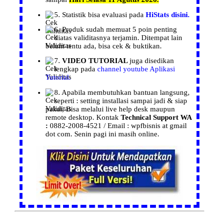
5.
Statistik
bisa evaluasi pada
HiStats disini.
6.
Produk
sudah memuat 5 poin penting
diatas validitasnya terjamin. Ditempat lain
belum tentu ada, bisa cek & buktikan.
7.
VIDEO TUTORIAL
juga disedikan
lengkap pada
channel youtube Aplikasi
Tutorial.
8. Apabila membutuhkan bantuan langsung,
seperti : setting installasi
sampai jadi & siap
pakai, Bisa melalui live help desk maupun
remote desktop.
Kontak
Technical Support WA
:
0882-2008-4521 / Email : wpfbisnis at gmail
dot com.
Senin pagi ini masih online.