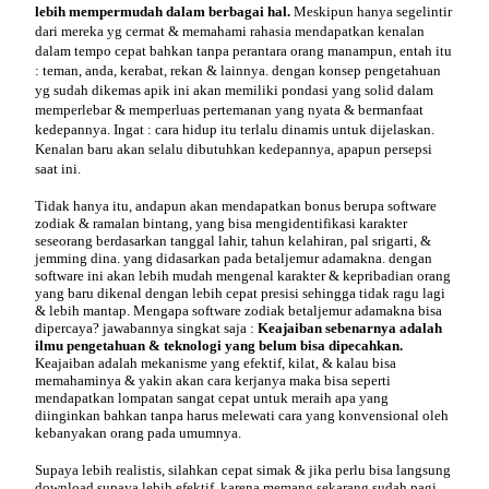
lebih mempermudah dalam berbagai hal.
Meskipun hanya segelintir
dari mereka yg cermat & memahami rahasia mendapatkan kenalan
dalam tempo cepat bahkan tanpa perantara orang manampun, entah itu
: teman, anda, kerabat, rekan & lainnya. dengan konsep pengetahuan
yg sudah dikemas apik ini akan memiliki pondasi yang solid dalam
memperlebar & memperluas pertemanan yang nyata & bermanfaat
kedepannya. Ingat : cara hidup itu terlalu dinamis untuk dijelaskan.
Kenalan baru akan selalu dibutuhkan kedepannya, apapun persepsi
saat ini.
Tidak hanya itu, andapun akan mendapatkan bonus berupa software
zodiak & ramalan bintang, yang bisa mengidentifikasi karakter
seseorang berdasarkan tanggal lahir, tahun kelahiran, pal srigarti, &
jemming dina. yang didasarkan pada betaljemur adamakna. dengan
software ini akan lebih mudah mengenal karakter & kepribadian orang
yang baru dikenal dengan lebih cepat presisi sehingga tidak ragu lagi
& lebih mantap. Mengapa software zodiak betaljemur adamakna bisa
dipercaya? jawabannya singkat saja :
Keajaiban sebenarnya adalah
ilmu pengetahuan & teknologi yang belum bisa dipecahkan.
Keajaiban adalah mekanisme yang efektif, kilat, & kalau bisa
memahaminya & yakin akan cara kerjanya maka bisa seperti
mendapatkan lompatan sangat cepat untuk meraih apa yang
diinginkan bahkan tanpa harus melewati cara yang konvensional oleh
kebanyakan orang pada umumnya.
Supaya lebih realistis, silahkan cepat simak & jika perlu bisa langsung
download supaya lebih efektif, karena memang sekarang sudah
pagi.