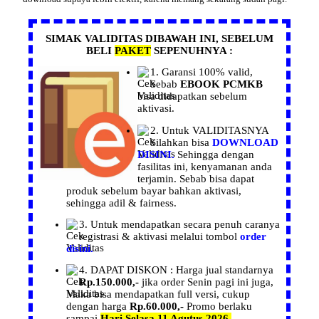
SIMAK VALIDITAS DIBAWAH INI, SEBELUM
BELI
PAKET
SEPENUHNYA :
1.
Garansi
100% valid,
Sebab
EBOOK PCMKB
bisa didapatkan sebelum
aktivasi.
2. Untuk
VALIDITASNYA
Silahkan bisa
DOWNLOAD
DISINI.
Sehingga dengan
fasilitas ini, kenyamanan anda
terjamin. Sebab bisa dapat
produk sebelum bayar bahkan aktivasi,
sehingga adil & fairness.
3. Untuk mendapatkan secara penuh caranya
registrasi
& aktivasi melalui tombol
order
disini.
4. DAPAT
DISKON :
Harga
jual
standarnya
Rp.150.000,-
jika order
Senin pagi ini juga,
Maka bisa mendapatkan
full versi, cukup
dengan harga
Rp.60.000,-
Promo berlaku
sampai
Hari Selasa 11 Agutus 2026.