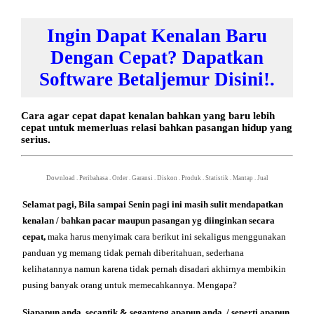
Ingin Dapat Kenalan Baru
Dengan Cepat? Dapatkan
Software Betaljemur Disini!.
Cara agar cepat dapat kenalan bahkan yang baru lebih
cepat untuk memerluas relasi bahkan pasangan hidup yang
serius.
Download
.
Peribahasa
.
Order
.
Garansi
.
Diskon
.
Produk
.
Statistik
.
Mantap
.
Jual
Selamat
pagi, Bila sampai
Senin pagi ini masih sulit mendapatkan
kenalan / bahkan pacar maupun pasangan yg diinginkan secara
cepat,
maka harus menyimak cara berikut ini sekaligus menggunakan
panduan yg memang tidak pernah diberitahuan, sederhana
kelihatannya namun karena tidak pernah disadari akhirnya membikin
pusing banyak orang untuk memecahkannya. Mengapa?
Siapapun anda, secantik & seganteng apapun anda, / seperti apapun