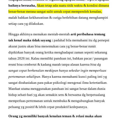
baiknya berusaha,
Akan tetap ada suatu titik waktu & kondisi dimana
benar-benar merasa sangat sulit untuk cepat memperoleh kenalan,
malah bahkan kekhawatiran & curiga berlebihan datang menghampiri
setiap cara yg dilakukan.
Hingga akhirnya memakan mentah-mentah
arti
peribahasa
tentang
tak kenal maka tidak sayang
:
padahal bila memahami itu dg persepsi
akurat justru akan bisa menemukan cara yg benar-benar rumit
dipikirkan banyak orang ketika menghadapai zaman seperti sekarang
tahun
2026 ini. Kalau memiliki panduan ini, bahkan pacar / pasangan
resmi bisa cemberut & kadang marah tanpa alasan karena
bisa dg
sangat cepat berkenalan meskipun hanya sekedar ingin memperluas
pertemanan sekalipun.
Hanya karena memahami kunci paling inti yg
sangat dirahasiakan para pakar psikologi mengenai ilmu ketertarikan.
Manfaat utama menggunakan panduan ini sangat besar dalam dunia
hidup sehari-hari yg akan semakin seru & berwarna dg berpetualang
memperluas pertemanan untuk membuka & mengubungkan banyak
peluang yg positif & lebih cepat produktif kedepannya.
Orang yg memiliki banyak kenalan teman & relasi maka akan