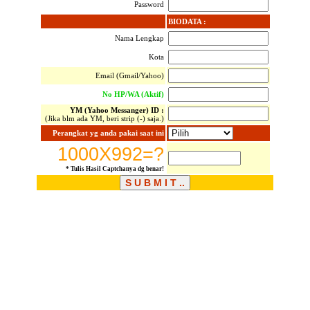
Password
BIODATA :
Nama Lengkap
Kota
Email (Gmail/Yahoo)
No HP/WA (Aktif)
YM (Yahoo Messanger) ID :
(Jika blm ada YM, beri strip (-) saja.)
Perangkat yg anda pakai saat ini
1000X992=?
* Tulis Hasil Captchanya dg benar!