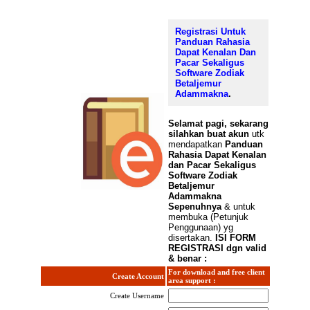
Registrasi Untuk
Panduan Rahasia
Dapat Kenalan Dan
Pacar Sekaligus
Software Zodiak
Betaljemur
Adammakna
.
Selamat
pagi, sekarang
silahkan buat akun
utk
mendapatkan
Panduan
Rahasia Dapat Kenalan
dan Pacar Sekaligus
Software Zodiak
Betaljemur
Adammakna
Sepenuhnya
& untuk
membuka (Petunjuk
Penggunaan) yg
disertakan.
ISI FORM
REGISTRASI dgn valid
& benar :
For download and free client
Create Account
area support :
Create Username