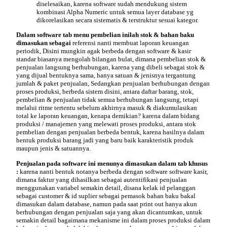
diselesaikan, karena software sudah mendukung sistem
kombinasi Alpha Numeric untuk semua layer database yg
dikorelasikan secara sistematis & terstruktur sesuai kategor.
Dalam software tab menu
pembelian
inilah stok & bahan baku
dimasukan sebagai
referensi nanti membuat laporan keuangan
periodik, Disini mungkin agak berbeda dengan software & kasir
standar biasanya mengolah bilangan bulat, dimana pembelian stok &
penjualan langsung berhubungan, karena yang dibeli sebagai stok &
yang dijual bentuknya sama, hanya satuan & jenisnya tergantung
jumlah & paket penjualan, Sedangkan penjualan berhubungan dengan
proses produksi, berbeda sistem disini, antara daftar barang, stok,
pembelian & penjualan tidak semua berhubungan langsung, tetapi
melalui ritme tertentu sebelum akhirnya masuk & diakumulasikan
total ke laporan keuangan, kenapa demikian? karena dalam bidang
produksi / manajemen yang melewati proses produksi, antara stok
pembelian dengan penjualan berbeda bentuk, karena hasilnya dalam
bentuk produksi barang jadi yang baru baik karakteristik produk
maupun jenis & satuannya.
Penjualan pada software
ini menunya dimasukan dalam tab khusus
:
karena nanti bentuk notanya berbeda dengan software software kasir,
dimana faktur yang dihasilkan sebagai autentifikasi penjualan
menggunakan variabel semakin detail, disana kelak id pelanggan
sebagai customer & id suplier sebagai pemasok bahan baku bakal
dimasukan dalam database, namun pada saat print out hanya akun
berhubungan dengan penjualan saja yang akan dicantumkan, untuk
semakin detail bagaimana mekanisme ini dalam proses produksi dalam