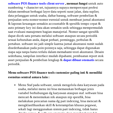
software POS finance tools client server
, memuat fungsi
untuk auto
numbering + character set, tujuannya supaya mempercepat profesi
dalam membuat berbagai layer data seperti surat jalan, data suplier,
data pelanggan untuk usaha, daftar barang,
software pembelian &
penjualan
serta nomor-nomor esensial untuk membuat jurnal akuntansi
& laporan keuangan semakin accountable & spesifik tempo cepat &
auto primary key ini data akan semakin unik sehingga mempermudah
saat evaluasi manajemen bagian manajerial. Nomor sangat spesifik
dapat dicek satu persatu melalui software ataupun secara periodik
sesuai kebutuhan anda, dapat perhari, perminggu, perbulan &
pertahun. software ini jadi simple karena
jurnal
akuntansi rumit sudah
disederhanakan pada poin-poinnya saja, sehingga dapat digunakan
siapa saja tanpa harus terlalu dalam memahami teori akuntansi. Desain
sederhana, tampilan interface mudah dipahami, pembuatan report stok
asset penjualan & pembelian lengkap &
dapat dibuat otomatis
secara
periodik.
Menu
software POS finance tools customize paling inti & memiliki
esensitas sentral antara lain :
Menu
Staf
pada software, untuk mengelola data karyawan pada
usaha, melalui menu ini bisa memasukan berbagai jenis
variabel berhubungan dg karyawan ataupun staf. software bisa
mencari & menemukan nik ataupun nip spesifik, bisa
melakukan pencarian nama dg part indexing, bisa mencari &
mengklasifikasikan skill & keterampilan khusus pegawai,
sekali lagi menggunakan sistem part indexing, tidak harus