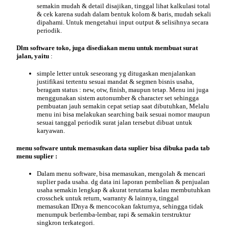
semakin mudah & detail disajikan, tinggal lihat kalkulasi total
& cek karena sudah dalam bentuk kolom & baris, mudah sekali
dipahami. Untuk mengetahui input output & selisihnya secara
periodik.
Dlm software toko, juga disediakan menu untuk membuat surat
jalan, yaitu
:
simple letter untuk seseorang yg ditugaskan menjalankan
justifikasi tertentu sesuai mandat & segmen bisnis usaha,
beragam status : new, otw, finish, maupun tetap. Menu ini juga
menggunakan sistem autonumber & character set sehingga
pembuatan jauh semakin cepat setiap saat dibutuhkan, Melalu
menu ini bisa melakukan searching baik sesuai nomor maupun
sesuai tanggal periodik surat jalan tersebut dibuat untuk
karyawan.
menu software untuk memasukan data suplier bisa dibuka pada tab
menu suplier :
Dalam menu software, bisa memasukan, mengolah & mencari
suplier pada usaha. dg data ini laporan pembelian & penjualan
usaha semakin lengkap & akurat terutama kalau membutuhkan
crosschek untuk return, warranty & lainnya, tinggal
memasukan IDnya & mencocokan fakturnya, sehingga tidak
menumpuk berlemba-lembar, rapi & semakin terstruktur
singkron terkategori.