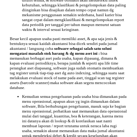
ditulis semua, & software otomatis akan mendeteksi indek
kebutuhan, sehingga klasifikasi & pengelompokan data paling
diinginkan bisa disajikan dalam tempo cepat namun dg
mekanisme penggunaan semakin sederhana, hasil karier bisa
sangat cepat dalam mengklasifikasi & mengelompokan report
data periodik per tanggal per tahun maupun menurut satuan
waktu & interval sesuai keinginan.
Besar kecil apapun usaha pasti memiliki asset, & apa saja jenis &
bentuknya sesuai kaidah akuntansi bisa dicek sendiri pada jurnal
akuntansi / langsung coba
software sebagai salah satu
solusi
mengatasi masalah stok barang
& dg menu
aset
ini :
bisa
memasukan berbagai aset pada usaha, kapan dipasang, dimana &
kapan evaluasi periodiknya, berapa jumlah & seperti apa life time
perangkat aset diapasang, software juga sudah otomatis membuatkan
tag register untuk tiap-tiap aset dg auto indexing, sehingga suatu saat
melakukan evaluasi stock of name pada aset, tinggal scan tag register
assets (barcode scanner) maka software akan segera mencocokan
database.
Kemudian semua pengeluaran pada usaha bisa dimasukan pada
menu operasional, apapun akun yg ingin dimasukan dalam
software, Bila berhubungan pengeluaran, masuk saja ke bagian
menu operasional, perhatikan saat memasukan data
operasional
mulai dari tanggal, kuantitas, bea & keterangan, karena menu
ini datanya akan di lookup & di korelasikan saat nanti
membuat laporan / report terutama untuk neraca laba rugi
usaha, semakin akurat memasukan data maka jurnal akuntansi
untuk mendeteksi debet & kredit secara keseluruhan akan