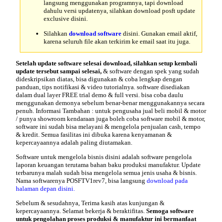
langsung menggunakan programnya, tapi download
dahulu versi updatenya, silahkan download posft update
exclusive disini.
Silahkan
download software
disini. Gunakan email aktif,
karena seluruh file akan terkirim ke email saat itu juga.
Setelah update software selesai download, silahkan setup kembali
update tersebut sampai selesai,
&
software dengan spek
yang sudah
dideskripsikan diatas, bisa digunakan & coba lengkap dengan
panduan, tips notifikasi & video tutorialnya. software disediakan
dalam dual layer FREE trial demo & full versi. bisa coba daulu
menggunakan demonya sebelum benar-benar menggunakannya secara
penuh. Informasi Tambahan : untuk pengusaha jual beli mobil & motor
/ punya showroom kendaraan juga boleh coba software mobil & motor,
software ini sudah bisa melayani & mengelola penjualan cash, tempo
& kredit. Semua fasilitas ini dibuka karena kenyamanan &
kepercayaannya adalah paling diutamakan.
Software untuk mengelola bisnis disini adalah software pengelola
laporan keuangan terutama bahan baku produksi manufaktur. Update
terbarunya malah sudah bisa mengelola semua jenis usaha & bisnis.
Nama softwarenya POSFTV1rev7, bisa langsung
download pada
halaman depan disini.
Sebelum & sesudahnya, Terima kasih atas kunjungan &
kepercayaannya. Selamat bekerja & beraktifitas.
Semoga software
untuk pengolahan proses produksi & manufaktur ini bermanfaat