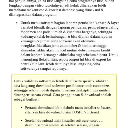
hal penjualannya, kelak bisa langsung coba programnya bisa, sudah
lengkap dengan video tutorialnya, jadi kelak diharapkan lebih
memahami mekanisme & korelasi database yang dimaksud &
diintegrasikan dalam program.
Untuk menu software bagian laporan pembelian konsep & layer
variabel identik dengan laporan penjualan, pembedanya paling
fondamen ada pada jumlah & kuantitas harganya, sehingga
keduanya kelak berhubungan & bisa dipilah dalam laporan
keuangan & jurnal, serta software akan otomatis
mengklasifikasikan jenis akun debet & kredit, sehingga
akumulasi akhir akan muncul mutasi debet maupun kredit
dalam laporan keuangan akhir laba rugi sebelum diprint. Untuk
menunjang fleksibilitas, report output ini bisa di export ke
bentuk file lain. lebih detailnya bisa langsung coba
softwarenya sampai reportnya.
Untuk validitas software & lebih detail serta spesifik silahkan
bisa langsung
download
software pos finance tools customize,
sehingga selain mudah dipahami secara deskriptif juga mudah
dimengerti secara visual. Cara penggunaan & download adalah
sebagai berikut :
Pertama download lebih dahulu main installer software,,
silahkan bisa download disini POSFT V5 Based.
Setelah download main installer software tersebut,
disetup sampai selesai, & setelah selesai, jangan