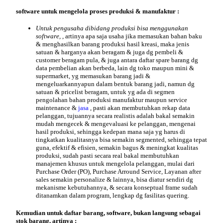
software untuk mengelola proses produksi & manufaktur :
Untuk pengusaha dibidang produksi bisa menggunakan
software,
, artinya apa saja usaha jika memasukan bahan baku
& menghasilkan barang produksi hasil kreasi, maka jenis
satuan & harganya akan beragam & juga dg pembeli &
customer beragam pula, & juga antara daftar spare barang dg
data pembelian akan berbeda, lain dg toko maupun mini &
supermarket, yg memasukan barang jadi &
mengeluarkannyapun dalam bentuk barang jadi, namun dg
satuan & pricelist beragam, untuk yg ada di segmen
pengolahan
bahan produksi manufaktur maupun service
maintenance &
jasa
, pasti akan membutuhkan rekap data
pelanggan, tujuannya secara realistis adalah bakal semakin
mudah mengecek & mengevaluasi ke pelanggan, mengenai
hasil produksi, sehingga kedepan mana saja yg harus di
tingkatkan kualitasnya bisa semakin segmented, sehingga tepat
guna, efektif & efisien, semakin bagus & meningkat kualitas
produksi, sudah pasti secara real bakal membutuhkan
manajemen khusus untuk mengelola pelanggan, mulai dari
Purchase Order (PO), Purchase Arround Service, Layanan after
sales semakin personalize & lainnya, bisa diatur sendiri dg
mekanisme kebutuhannya, & secara konseptual frame sudah
ditanamkan dalam program, lengkap dg fasilitas quering.
Kemudian untuk daftar barang, software, bukan langsung sebagai
stok barang, artinya :