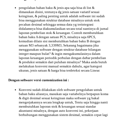
pengolahan bahan baku & jenis apa saja bisa di list &
dimasukan disini, tentunya dg jenis satuan variatif sesuai
keinginan, & paling penting untuk adalah software ini sudah
bisa menggunakan struktur database misalnya untuk
stok
pecahan desimal
sehingga semua data yg terintegrasi
didalamnya bisa diakumulasikan secara total nantinya di jurnal
laporan pembelian stok & keuangan. Contoh membutuhkan
bahan baku A dengan satuan PCS, misalnya saja 6PCS,
kemudian dilain sisi membutuhkan bahan baku B dengan
satuan M3 sebanyak 3,339M3, Sekarang bagaimana jika
menggunakan software dengan struktur database bilangan
integer maupun bulat? & ingin mengakumulasinya dalam
laporan keuangan periodik perbulan dengan daftar pembelian
& produksi semakin dari puluhan misalnya? Maka anda butuh
melakukan konversi manual semakin dahulu, agar kategori
ukuran, jenis satuan & harga bisa terdeteksi secara Linear.
Dengan software versi customization ini :
Konversi sudah dilakukan oleh software pengolahan untuk
bahan baku aliasnya, masukan saja variabelnya berpapun koma
& digit
desimal
sesuai keinginan maka software yg bakal
mengerjakannya secara lengkap untuk, Tentu saja hingga nanti
membutuhkan laporan stok & keuangan sesuai standar
akuntansi misalnya, dengan auto konversi ini, pekerjaan
berhubungan menggunakan sistem desimal, semakin cepat lagi