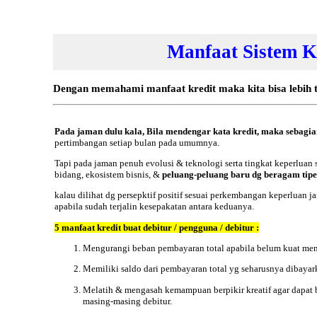
Manfaat Sistem K
Dengan memahami manfaat kredit maka kita bisa lebih te
Pada jaman dulu kala, Bila mendengar kata kredit, maka sebagi
pertimbangan setiap bulan pada umumnya.
Tapi pada jaman penuh evolusi & teknologi serta tingkat keperlua
bidang, ekosistem bisnis, &
peluang-peluang baru dg beragam tipe
kalau dilihat dg persepktif positif sesuai perkembangan keperluan 
apabila sudah terjalin kesepakatan antara keduanya.
5 manfaat kredit buat
debitur
/ pengguna / debitur :
Mengurangi beban pembayaran total apabila belum kuat mem
Memiliki saldo dari pembayaran total yg seharusnya dibayark
Melatih & mengasah kemampuan berpikir kreatif agar dapat 
masing-masing debitur.