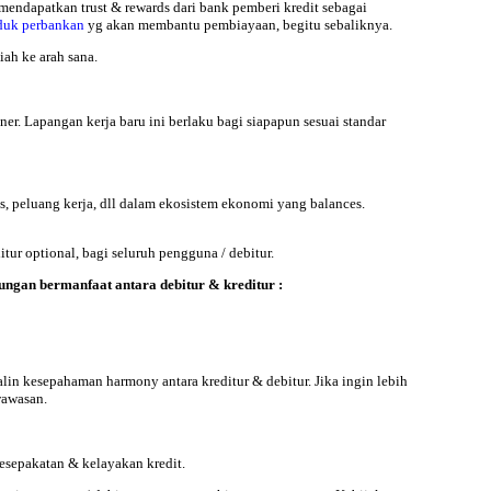
 mendapatkan trust & rewards dari bank pemberi kredit sebagai
duk perbankan
yg akan membantu pembiayaan, begitu sebaliknya.
ah ke arah sana.
. Lapangan kerja baru ini berlaku bagi siapapun sesuai standar
, peluang kerja, dll dalam ekosistem ekonomi yang balances.
 optional, bagi seluruh pengguna / debitur.
ungan bermanfaat antara debitur & kreditur :
alin kesepahaman harmony antara kreditur & debitur. Jika ingin lebih
wawasan.
esepakatan & kelayakan kredit.