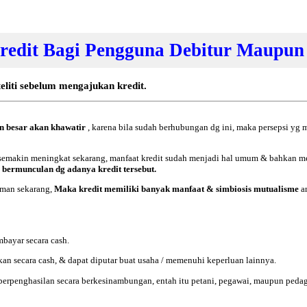
redit Bagi Pengguna Debitur Maupun 
liti sebelum mengajukan kredit.
an besar akan khawatir
, karena bila sudah berhubungan dg ini, maka persepsi yg 
n semakin meningkat sekarang, manfaat kredit sudah menjadi hal umum & bahkan me
 bermunculan dg adanya kredit tersebut.
jaman sekarang,
Maka kredit memiliki banyak manfaat & simbiosis mutualisme
a
bayar secara cash.
an secara cash, & dapat diputar buat usaha / memenuhi keperluan lainnya.
berpenghasilan secara berkesinambungan, entah itu petani, pegawai, maupun peda