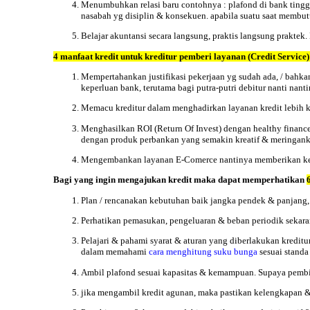
Menumbuhkan relasi baru contohnya : plafond di bank tinggi,
nasabah yg disiplin & konsekuen. apabila suatu saat memb
Belajar akuntansi secara langsung, praktis langsung prakte
4 manfaat kredit untuk
kreditur
pemberi layanan (Credit Service) 
Mempertahankan justifikasi pekerjaan yg sudah ada, / bahka
keperluan bank, terutama bagi putra-putri debitur nanti nan
Memacu kreditur dalam menghadirkan layanan kredit lebih k
Menghasilkan ROI (Return Of Invest) dengan healthy finance
dengan produk perbankan yang semakin kreatif & meringank
Mengembankan layanan E-Comerce nantinya memberikan kemuda
Bagi yang ingin mengajukan kredit maka dapat memperhatikan
Plan / rencanakan kebutuhan baik jangka pendek & panjang, /
Perhatikan pemasukan, pengeluaran & beban periodik sekara
Pelajari & pahami syarat & aturan yang diberlakukan kreditu
dalam memahami
cara menghitung suku bunga
sesuai standa
Ambil plafond sesuai kapasitas & kemampuan. Supaya pembia
jika mengambil kredit agunan, maka pastikan kelengkapan &