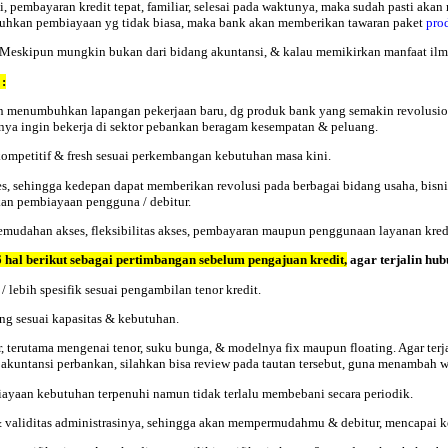
 pembayaran kredit tepat, familiar, selesai pada waktunya, maka sudah pasti akan
utuhkan pembiayaan yg tidak biasa, maka bank akan memberikan tawaran paket
pro
k. Meskipun mungkin bukan dari bidang akuntansi, & kalau memikirkan manfaat ilmi
:
n menumbuhkan lapangan pekerjaan baru, dg produk bank yang semakin revolusioner
tinya ingin bekerja di sektor pebankan beragam kesempatan & peluang.
ompetitif & fresh sesuai perkembangan kebutuhan masa kini.
s, sehingga kedepan dapat memberikan revolusi pada berbagai bidang usaha, bisnis
an pembiayaan pengguna / debitur.
han akses, fleksibilitas akses, pembayaran maupun penggunaan layanan kreditur
6 hal berikut sebagai
pertimbangan
sebelum pengajuan kredit,
agar terjalin hub
 lebih spesifik sesuai pengambilan tenor kredit.
ng sesuai kapasitas & kebutuhan.
r, terutama mengenai tenor, suku bunga, & modelnya fix maupun floating. Agar terj
 akuntansi perbankan, silahkan bisa review pada tautan tersebut, guna menambah 
yaan kebutuhan terpenuhi namun tidak terlalu membebani secara periodik.
 validitas administrasinya, sehingga akan mempermudahmu & debitur, mencapai k