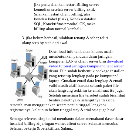
jika perlu silahkan
restart Billing server
kemudian setelah server billing aktif,
Silahkan restart client billing, jika
koneksi kabel (fisik), Koneksi databse
SQL, Konektifitas protokol OK, maka
billing akan normal kembali.
3. jika belum berhasil, silahkan tenang & sabar, teliti
ulang step by step dari awal.
Download
info tambahan khusus masih
membutuhkan panduan dasar jaringan
komputer LAN & client server bisa
download
video tutorial jaringan komputer client server
disini. File sudah berbentuk package installer
yang tersetup lengkap pada pc komputer /
laptop. Gunakan email data lengkap & email
valid masih aktif, karena seluruh paket file
akan langsung terkirim ke email saat itu juga.
Setelah menerima file tersebut sudah bisa lihat
bentuk paketnya & selanjutnya fleksibel
terserah, mau menggunakan secara penuh tinggal lengkapi
registrasinya, kalaupun belum tinggal stay & trial saja juga bisa!.
Semoga referensi singkat ini membantu dalam memahami
dasar-dasar
instalasi billing & jaringan warnet client server
, Selamat mencoba,
Selamat bekerja & beraktifitas. Salam..