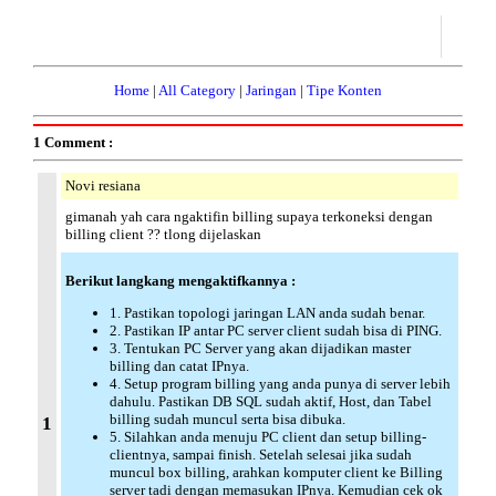
Home
|
All Category
|
Jaringan
|
Tipe Konten
1 Comment :
Novi resiana
gimanah yah cara ngaktifin billing supaya terkoneksi dengan
billing client ?? tlong dijelaskan
Berikut langkang mengaktifkannya :
1. Pastikan topologi jaringan LAN anda sudah benar.
2. Pastikan IP antar PC server client sudah bisa di PING.
3. Tentukan PC Server yang akan dijadikan master
billing dan catat IPnya.
4. Setup program billing yang anda punya di server lebih
dahulu. Pastikan DB SQL sudah aktif, Host, dan Tabel
billing sudah muncul serta bisa dibuka.
1
5. Silahkan anda menuju PC client dan setup billing-
clientnya, sampai finish. Setelah selesai jika sudah
muncul box billing, arahkan komputer client ke Billing
server tadi dengan memasukan IPnya. Kemudian cek ok