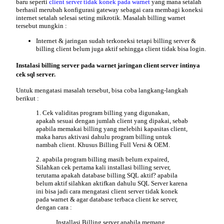
baru seperti
client server tidak konek pada warnet
yang mana setalah
berhasil merubah konfigurasi gateway sebagai
cara membagi koneksi
internet
setalah selesai seting mikrotik.
Masalah billing warnet
tersebut mungkin :
Internet & jaringan sudah terkoneksi tetapi billing server &
billing client belum juga aktif sehingga client tidak bisa login.
Instalasi billing server pada warnet jaringan client server intinya
cek sql server.
Untuk mengatasi masalah tersebut, bisa coba langkang-langkah
berikut :
1.
Cek validitas program billing
yang digunakan,
apakah sesuai dengan jumlah client yang dipakai, sebab
apabila memakai billing yang melebihi kapasitas client,
maka harus aktivasi dahulu program billing untuk
nambah client. Khusus Billing Full Versi & OEM.
2. apabila program billing masih belum expaired,
Silahkan cek pertama kali installasi billing server,
terutama apakah database billing SQL aktif? apabila
belum aktif silahkan aktifkan dahulu SQL Server karena
ini bisa jadi
cara mengatasi client server tidak konek
pada warnet
& agar database terbaca client ke server,
dengan cara :
Installasi Billing server
apabila memang