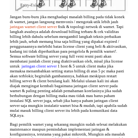
Jangan buru-buru jika menghadapi masalah billing pada tidak konek
di warnet, jangan langsung memvonis / mengotak-atik lebih jauh
jaringan warnet client server
fisik & topologi netwok di warnet. Tapi
langkah awalnya adalah download billing terbaru & cek validitas
billing lebih dahulu sebelum mengambil langkah teknis perbaikan
lebih jauh, sebab memang bisa saja billing yang dipakai expired /
penggunaannya melebihi batas license client yang beli & aktivasikan,
kadang ini tidak diperhatikan para pengelola & pemilik warnet!.
Semua software billing server yang full versi resmi pasti akan
membatasi jumlah client yang diaktivasikan oleh, misal jika license
untuk
jaringan client server
1 host & 5 untuk client maka jika
memaksa menambahkan setting status billing di atas 5 pc maka pasti
akan terblokir, begitulah gambarannya, bahkan meskipun restart
billing server & client berulang kali. Melalui ulasan kali ini akan
diajak mengingat kembali bagaimana jaringan client server pada
warnet & paling penting adalah pemahaman korelasinya jika sudah
berhubungan dengan billing maka mau tidak mau harus paham
instalasi SQL server juga, sebab jika hanya paham jaringan client
server saja mungkin instalatir warnet bisa & mudah, tapi apabila sudah
mulai masuk billing client server itu lebih pada komunikasi data
SQLnya.
Bagi pemilik warnet yang sekarang mungkin sudah selesai melakukan
maintenance maupun pemindahan implementasi
jaringan &
konfigurasinya, terutama yang pakai mikrotik,
Mungkin ada masalah