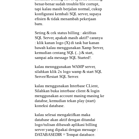
benar-benar sudah trouble/file corrupt,
tapi kalau masih berjalan normal, cukup
konfigurasi kembali SQL server, supaya
efisien & tidak menambah pekerjaan
baru.
Seting & cek status billing
: aktifitas
SQL Server, apakah masih aktif? caranya
: klik kanan logo (X) di task bar kanan
bawah kalau menggunakan Xamp Server,
kemudian centang SQL (...) & start,
sampai ada message SQL Started!.
kalau mennggunakan WAMP server,
silahkan klik 2x logo wamp & start SQL
Server/Restart SQL Server.
kalau menggunakan Interbase CLient,
Silahkan buka interbase client & login
menggunakan account masing-masing ke
databse, kemudian tekan play (start)
koneksi database.
kalau selesai mengaktifkan maka
database akan aktif dengan ditandai
logo/tulisan dibawah aplikasi billing
server yang dipakai dengan message :
DATABASEDIR = Tempat databace.