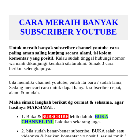
CARA MERAIH BANYAK
SUBSCRIBER YOUTUBE
Untuk meraih banyak subscriber channel youtube cara
paling aman saling kunjung secara alami, isi kolom
komentar yang positif.
Kalau sudah tinggal hubungi nomor
wa nanti dikunjungi kembali silaturahmi. Simak 3 cara
berikut selengkapnya.
bila memiliki channel youtube, entah itu baru / sudah lama,
Sedang mencari cara untuk dapat banyak subscriber cepat,
alami & mudah.
Maka simak langkah berikut dg cermat & seksama, agar
hasilnya MAKSIMAL :
1. Buka &
SUBSCRIBE
lebih dahulu
BUKA
CHANNEL INI.
Lakukan sekarang juga.
2. bila sudah benar-benar subscribe, BUKA salah satu
videonya & berikan komentar yg positif, sesuai topik /