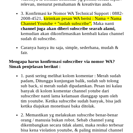
relevan, menurut pemahaman & kreativitas anda.
3. Konfirmasi ke Nomor WA Technical Support : 0882-
2008-4521,
kirimkan pesan WA berisi : Nama + Nama
Channel Youtube + "sudah subscribe".
Maka nanti
channel juga akan diberi subscribe searah alami,
kemudian akan dikonfirmasikan kembali kalau channel
sudah di subscribe.
Caranya hanya itu saja, simple, sederhana, mudah &
fair.
Mengapa harus konfirmasi subscriber via nomor WA?
Simak penjelasan berikut :
1. pasti sering melihat kolom komentar : Merah sudah
padam, Ditunggu kunjungan balik, sudah sub tolong
sub back, si merah sudah dipadamkan. Pesan ini kalau
banyak di kolom komentar channel yotube dari
subscriber nanti lama kelamaan dianggap spam oleh
tim youtube. Ketika subscribe sudah banyak, bisa jadi
ketika diajukan monetisasi baka ditolak.
2. Memastikan yg melakukan subscribe benar-benar
orang / manusia bukan robot. Sebab channel yang
dikembangkan secara tidak alami, maka resiko terbesar
bisa kena violation youtube, & paling minimal channel