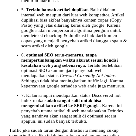
menurun luar biasa.
5.
Terlalu banyak artikel duplikat.
Baik didalam
internal web maupun dari luar web kompetitor. Artikel
duplikasi bisa akibat banyaknya konten copas (Copy
Paste) yang jelas dilarang keras oleh google. Karena
google sudah memperbarui algoritma penguin untuk
mendeteksi cloacking & duplikasi link dari konten
copas yang menjadi penyebab artikel dianggap spam &
scam artikel oleh google.
6.
optimasi SEO terus-menerus, tanpa
mempertimbangkan waktu akurat sesuai kondisi
kesalahan web yang sebenarnya.
Terlalu berlebihan
optimasi SEO akan menjadi penyebab web
mendapatkan status
Crawled Currently Not Index.
Sehingga tidak bisa meningkatkan traffic lagi. Karena
kepercayaan google terhadap web anda juga menurun.
7. Kalau sampai mendapatkan status Discovered not
index maka
sudah sangat sulit untuk bisa
mengembalikan artikel ke SERP google.
Karena ini
penyebab utama artikel di web mendapatkan Deindex
yang nantinya akan sangat sulit di optimasi secara
apapun, ini sudah banyak terbukti.
Traffic jika sudah turun dengan drastis itu memang cukup
memusingkan. Jika tidak benar-benar paham menganalisa