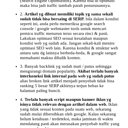
(Search Engine Optimiztion). Karena bila di optimasi
maka bisa jadi traffic tambah parah penurunannya.
2.
Artikel yg dibuat memiliki topik yg sama sekali
sudah tidak bisa bersaing di SERP.
bila dalam kondisi
seperti ini, anda perlu memeriksa google search
console / google webmaster tools untuk mencari
pemicu traffic menurun terus secara rinci & pasti.
Lakukan optimasi SEO sesuai kesalahan maupun
kondisi web yg sudah ada. Jangan sekali-kali meniru
optimasi SEO web lain. Karena kondisi & struktur web
antara satu dg lainnya berbeda-beda, & google sangat
memahami makna dibalik konten.
3. Banyak backlink yg sudah mati / putus sehingga
mengurangi domain popularity.
Akibat terlalu banyak
interkoneksi link internal pada web yg sudah putus
alias broken link artikel menjadi penyebab tidak bisa
ranking 5 besar SERP akhirnya terjun bebas ke
halaman paling buncit.
4.
Terlalu banyak script maupun banner iklan yg
isinya tidak relevan dengan artikel dalam web.
Iklan
yang tidak sesuai konten pada suatu web, sekarang
sudah mulai dibersihkan oleh google. Kalau sekarang
belum ketahuan / terdeteksi, maka jaminan di waktu
mendatang pasti akan merasakan penyebab traffic yang