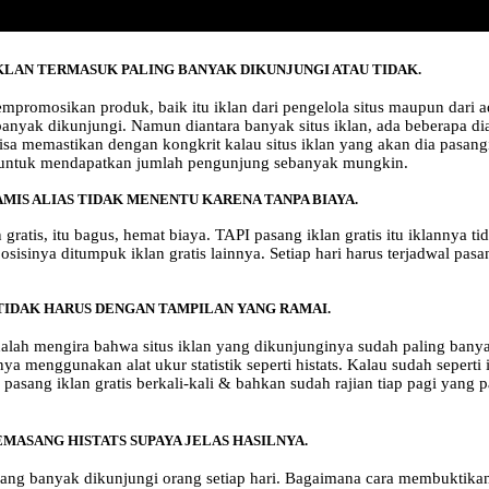
IKLAN TERMASUK PALING BANYAK DIKUNJUNGI ATAU TIDAK.
romosikan produk, baik itu iklan dari pengelola situs maupun dari ad
banyak dikunjungi. Namun diantara banyak situs iklan, ada beberapa di
 bisa memastikan dengan kongkrit kalau situs iklan yang akan dia pasan
ya untuk mendapatkan jumlah pengunjung sebanyak mungkin.
MIS ALIAS TIDAK MENENTU KARENA TANPA BIAYA.
gratis, itu bagus, hemat biaya. TAPI pasang iklan gratis itu iklannya t
osisinya ditumpuk iklan gratis lainnya. Setiap hari harus terjadwal pasang
TIDAK HARUS DENGAN TAMPILAN YANG RAMAI.
dalah mengira bahwa situs iklan yang dikunjunginya sudah paling bany
enggunakan alat ukur statistik seperti histats. Kalau sudah seperti 
pasang iklan gratis berkali-kali & bahkan sudah rajian tiap pagi yang 
EMASANG HISTATS SUPAYA JELAS HASILNYA.
yang banyak dikunjungi orang setiap hari. Bagaimana cara membuktikan