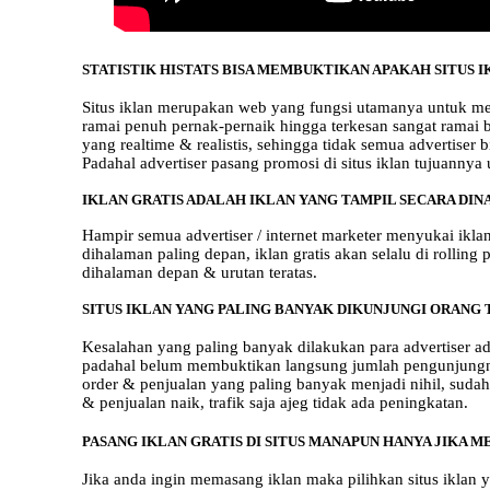
STATISTIK HISTATS BISA MEMBUKTIKAN APAKAH SITUS 
Situs iklan merupakan web yang fungsi utamanya untuk memp
ramai penuh pernak-pernaik hingga terkesan sangat ramai 
yang realtime & realistis, sehingga tidak semua advertiser
Padahal advertiser pasang promosi di situs iklan tujuann
IKLAN GRATIS ADALAH IKLAN YANG TAMPIL SECARA DINA
Hampir semua advertiser / internet marketer menyukai iklan 
dihalaman paling depan, iklan gratis akan selalu di rolling p
dihalaman depan & urutan teratas.
SITUS IKLAN YANG PALING BANYAK DIKUNJUNGI ORANG 
Kesalahan yang paling banyak dilakukan para advertiser a
padahal belum membuktikan langsung jumlah pengunjungnya m
order & penjualan yang paling banyak menjadi nihil, sudah 
& penjualan naik, trafik saja ajeg tidak ada peningkatan.
PASANG IKLAN GRATIS DI SITUS MANAPUN HANYA JIKA M
Jika anda ingin memasang iklan maka pilihkan situs iklan 