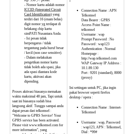
Rp. 350 ,- / pesan.
:
- Nomor kartu adalah nomor
ICCID (Integrated Circuit
Connection Name : APN
Card Identification)
yang
Telkomsel
terdiri dari 16 (enam belas)
Data Bearer : GPRS
digit nomor yg terdapat di
Access Point Name :
belakang chip kartu
telkomsel
simPATI Nusantara Anda.
Username : wap
- Isi pesan tidak
Prompt Password : No
berpengarus / tidak
Password : wap123
tergantung pada huruf besar
Authentication : Normal
/ kecil (non case sensitive).
Homepage :
- Dalam melakukan
http://wap.telkomsel.com
pengetikan nomor kartu
WAP Gateway IP Address :
tidak boleh ada spasi, jika
10.1.89.130
ada spasi diantara kode
Port : 9201 (standard), 8000
kartu, aktivasi akan
(proxy)
dipending.
Ini settingan untuk PC, jika ingin
Proses aktivasi biasanya memakan
pakai browser seperti firefox
waktu maksimal 48 jam, Tapi untuk
desktop / opera :
saat ini biasanya sudah bisa
langsung aktif. Tunggu sampai anda
Connection Name : Internet-
dapat pesan dari telkomsel :
Telkomsel
"Welcome to GPRS Service! Your
GPRS service has been activated.
Username : wap, Password
Please visit www.telkomsel.com for
: wap123, APN : Telkomsel,
more information", yang
Dial : *99#