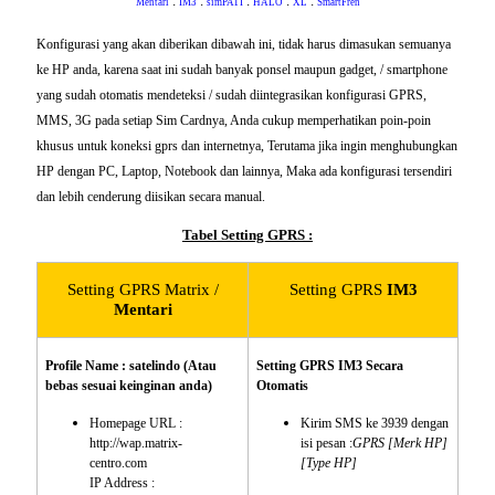
.
.
.
.
.
Mentari
IM3
simPATI
HALO
XL
SmartFren
Konfigurasi yang akan diberikan dibawah ini, tidak harus dimasukan semuanya
ke HP anda, karena saat ini sudah banyak ponsel maupun gadget, / smartphone
yang sudah otomatis mendeteksi / sudah diintegrasikan konfigurasi GPRS,
MMS, 3G pada setiap Sim Cardnya, Anda cukup memperhatikan poin-poin
khusus untuk koneksi gprs dan internetnya, Terutama jika ingin menghubungkan
HP dengan PC, Laptop, Notebook dan lainnya, Maka ada konfigurasi tersendiri
dan lebih cenderung diisikan secara manual.
Tabel Setting GPRS :
Setting GPRS Matrix /
Setting GPRS
IM3
Mentari
Profile Name : satelindo (Atau
Setting GPRS IM3 Secara
bebas sesuai keinginan anda)
Otomatis
Homepage URL :
Kirim SMS ke 3939 dengan
http://wap.matrix-
isi pesan :
GPRS [Merk HP]
centro.com
[Type HP]
IP Address :