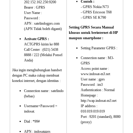
Contoh :
202.152.162.250:9200
- GPRS Nokia N73
Bearer : GPRS
- GPRS Ericsson T68
User Name :
- GPRS SE K790
Password :
APN : satelindogprs.com
Setting GPRS Secara Manual
(APN Tidak boleh diganti)
khusus untuk berinternet di HP
maupun smartphone :
Activate GPRS :
ACT
GPRS kirim ke 888
Setting Parameter GPRS :
Call Center : (021) 5438
8888 / 222 (Melalui Ponsel
Connection name : M3-
Anda)
GPRS
Access point name :
Jika ingin menghubungkan handset
www.indosat-m3.net
dengan PC maka cukup membuat
User name : gprs
koneksi internet, dengan identitas :
Password : im3
Authentication : Normal
Connection name : satelindo
Homepage :
(bebas)
http://wap.indosat-m3.net
Username+Password =
IP address :
indosat.
010.019.019.019
Port : 9201 (standard), 8080
Dial : *99#
(proxy)
APN : indosatgprs