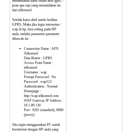
menandakan kartu sudah aktif gprs, /
psan apa saja yang menandakan itu
dari telkomsel.
Setelah kartu aktif untuk fasilitas
GPRS, Maka jika ingin internetan /
wap di hp, bisa setting pada HP
anda, melalui parameter-parameter
dibawah ini :
Connection Name : APN
Telkomsel
Data Bearer : GPRS
Access Point Name :
telkomsel
Username : wap
Prompt Password : No
Password : wap123
Authentication : Normal
Homepage :
http://wap.telkomsel.com
WAP Gateway IP Address :
10.1.89.130
Port : 9201 (standard), 8000
(proxy)
Jika ingin menggunakan PC untuk
berinternet dengan HP anda yang