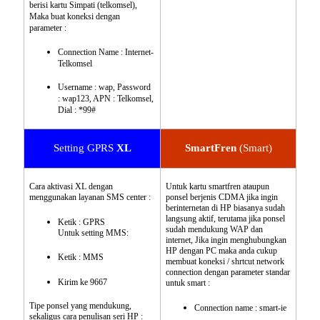
berisi kartu Simpati (telkomsel),
Maka buat koneksi dengan
parameter :
Connection Name : Internet-
Telkomsel
Username : wap, Password
: wap123, APN : Telkomsel,
Dial : *99#
Setting GPRS
XL
SmartFren
(Smart)
Cara aktivasi XL dengan
Untuk kartu smartfren ataupun
menggunakan layanan SMS center :
ponsel berjenis CDMA jika ingin
berinternetan di HP biasanya sudah
langsung aktif, terutama jika ponsel
Ketik : GPRS
sudah mendukung WAP dan
Untuk setting MMS:
internet, Jika ingin menghubungkan
HP dengan PC maka anda cukup
Ketik : MMS
membuat koneksi / shrtcut network
connection dengan parameter standar
Kirim ke 9667
untuk smart :
Tipe ponsel yang mendukung,
Connection name : smart-ie
sekaligus cara penulisan seri HP :