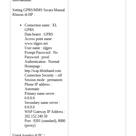
Setting GPRS/MMS Secara Manual
Khusus di HP :
Connection name : XL
GPRS
Data bearer : GPRS
Access point name :
www.xlgprs.net
User name : xlgprs
Prompt Password : No
Password : proxl
Authentication : Normal
Homepage :
http://wap.lifeinhand.com
Connection Security :- off
Session mode : permanent
Phone IP address :
Automatic
Primary name server :
0.0.0.0
Secondary name server :
0.0.0.0
WAP Gateway IP Address :
202.152.240.50
Port : 9201 (standard), 8080
(proxy)
Untuk koneksi di PC /