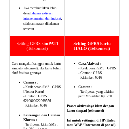
Jika membutuhkan lebih
detail
khusus aktivasi
internet mentari dari indosat
,
silahkan masuk dihalaman
tersebut.
Setting GPRS
simPATI
Setting GPRS kartu
(Telkomsel)
HALO
(Telkomsel)
Cara mengaktifkan gprs untuk kartu
Cara Aktivasi :
simpati (telkomsel), jika kartu belum
- Ketik pesan SMS : GPRS
aktif fasilitas gprsnya.
- Contoh : GPRS
- Kirim ke : 6616
Caranya :
- Ketik pesan SMS : GPRS
Catatan :
[Nomor Kartu]
- Tarif pesan yang dikirim
- Contoh : GPRS
per SMS adalah Rp. 250.
6210009922069556
- Kirim ke : 6616
Proses aktivasinya idem dengan
kartu simpati (telkomsel)
Keterangan dan Catatan
Khusus :
Ini untuk settingan di HP (Kalau
- Tarif pesan kirim SMS :
mau WAP / Internetan di ponsel)