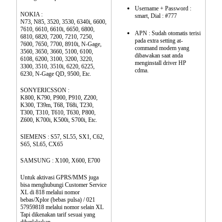
Username + Password :
NOKIA :
smart, Dial : #777
N73, N85, 3520, 3530, 6340i, 6600,
7610, 6610, 6610i, 6650, 6800,
APN : Sudah otomatis terisi
6810, 6820, 7200, 7210, 7250,
pada extra setting at-
7600, 7650, 7700, 8910i, N-Gage,
command modem yang
3560, 3650, 3660, 5100, 6100,
dibawakan saat anda
6108, 6200, 3100, 3200, 3220,
menginstall driver HP
3300, 3510, 3510i, 6220, 6225,
cdma.
6230, N-Gage QD, 9500, Etc.
SONYERICSSON :
K800, K790, P900, P910, Z200,
K300, T39m, T68, T68i, T230,
T300, T310, T610, T630, P800,
Z600, K700i, K500i, S700i, Etc.
SIEMENS : S57, SL55, SX1, C62,
S65, SL65, CX65
SAMSUNG : X100, X600, E700
Untuk aktivasi GPRS/MMS juga
bisa menghubungi Customer Service
XL di 818 melalui nomor
bebas/Xplor (bebas pulsa) / 021
57959818 melalui nomor selain XL
Tapi dikenakan tarif sesuai yang
diberlakukan.