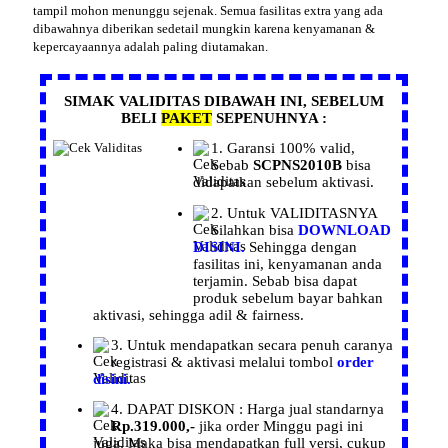
tampil mohon menunggu sejenak. Semua fasilitas extra yang ada
dibawahnya diberikan sedetail mungkin karena kenyamanan &
kepercayaannya adalah paling diutamakan.
SIMAK VALIDITAS DIBAWAH INI, SEBELUM
BELI
PAKET
SEPENUHNYA :
1.
Garansi
100% valid,
Sebab
SCPNS2010B
bisa
didapatkan sebelum aktivasi.
2. Untuk
VALIDITASNYA
Silahkan bisa
DOWNLOAD
DISINI.
Sehingga dengan
fasilitas ini, kenyamanan anda
terjamin. Sebab bisa dapat
produk sebelum bayar bahkan
aktivasi, sehingga adil & fairness.
3. Untuk mendapatkan secara penuh caranya
registrasi
& aktivasi melalui tombol
order
disini.
4. DAPAT
DISKON :
Harga
jual
standarnya
Rp.319.000,-
jika order
Minggu pagi ini
juga, Maka bisa mendapatkan
full versi, cukup