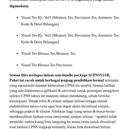
digunakan).
Visual Tes IQ - Vol1 (Memory Tes, Precission Tes, Aritmetic Tes,
Kode & Deret Bilangan)
Visual Tes IQ - Vol2 (Memory Tes, Precission Tes, Aritmetic Tes,
Kode & Deret Bilangan)
Visual Tes Khusus Tes Memory Tes.
Visual Tes Khusus Tes Precission.
Semua files terdapat dalam satu bundle package SCPNSV21B,
Paket ini cocok untuk berbagai jenjang
pendidikan
formal
terutama
yang memenuhi formasi kebutuhan CPNS itu sendiri, Semua latihan
yang ada didalamnya aplikatif & universal untuk persiapan mengikuti
seleksi CPNS tahun ini maupun tahun mendatang, sebab bersifat
konseptual. Simak teliti & cermat sampai selesai hingga masuk
pada
fasilitas menu extra
agar bisa dapat akses download instant,
sehingga praktis & efisien. Silahkan bagi yang serius & benar-benar
membutuhkan latihan extra menyimak sampai selesai, / apabila tidak
memiliki waktu luang bisa langsung ke menu extra untuk
download
soal latihan CPNS lengkap
instantly, kalau link download belum