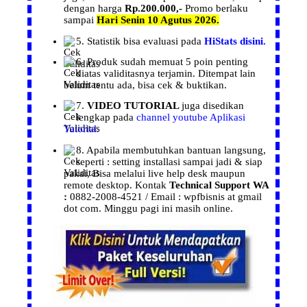
dengan harga
Rp.200.000,-
Promo berlaku
sampai
Hari Senin 10 Agutus 2026.
5.
Statistik
bisa evaluasi pada
HiStats disini.
6.
Produk
sudah memuat 5 poin penting
diatas validitasnya terjamin. Ditempat lain
belum tentu ada, bisa cek & buktikan.
7.
VIDEO TUTORIAL
juga disedikan
lengkap pada
channel youtube Aplikasi
Tutorial.
8. Apabila membutuhkan bantuan langsung,
seperti : setting installasi
sampai jadi & siap
pakai, Bisa melalui live help desk maupun
remote desktop.
Kontak
Technical Support WA
:
0882-2008-4521 / Email : wpfbisnis at gmail
dot com.
Minggu pagi ini masih online.