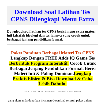
Download Soal Latihan Tes
CPNS Dilengkapi Menu Extra
Download soal latihan tes CPNS berisi menu extra materi
inti falsafah ideologi dan tes lainnya yang cocok untuk
berbagai jenjang pendidikan formal.
Paket Panduan Berbagai Materi Tes CPNS
Lengkap Dengan FREE Adds IQ Game Tes
Berbentuk Program Interaktif.
Cocok Untuk
Berbagai Jenjang Pendidikan Formal. Berisi
Materi Inti & Paling Dominan.
Lengkap
Praktis Efisien & Bisa Download & Coba
Lebih Dahulu.
Paket
.
Materi
.
FREE
.
Pendidikan
.
Download
.
Order
.
Diskon
yang akan anda dapatkan jika men-download seluruh
paket
dalam