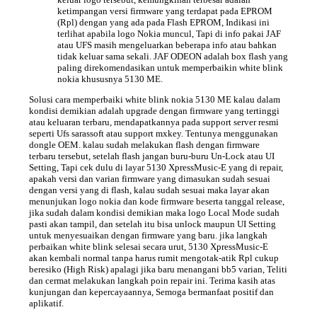
ketimpangan versi firmware yang terdapat pada EPROM
(Rpl) dengan yang ada pada Flash EPROM, Indikasi ini
terlihat apabila logo Nokia muncul, Tapi di info pakai JAF
atau UFS masih mengeluarkan beberapa info atau bahkan
tidak keluar sama sekali. JAF ODEON adalah box flash yang
paling direkomendasikan untuk memperbaikin white blink
nokia khususnya 5130 ME.
Solusi cara memperbaiki white blink nokia 5130 ME kalau dalam
kondisi demikian adalah upgrade dengan firmware yang tertinggi
atau keluaran terbaru, mendapatkannya pada support server resmi
seperti Ufs sarassoft atau support mxkey. Tentunya menggunakan
dongle OEM. kalau sudah melakukan flash dengan firmware
terbaru tersebut, setelah flash jangan buru-buru Un-Lock atau UI
Setting, Tapi cek dulu di layar 5130 XpressMusic-E yang di repair,
apakah versi dan varian firmware yang dimasukan sudah sesuai
dengan versi yang di flash, kalau sudah sesuai maka layar akan
menunjukan logo nokia dan kode firmware beserta tanggal release,
jika sudah dalam kondisi demikian maka logo Local Mode sudah
pasti akan tampil, dan setelah itu bisa unlock maupun UI Setting
untuk menyesuaikan dengan firmware yang baru. jika langkah
perbaikan white blink selesai secara urut, 5130 XpressMusic-E
akan kembali normal tanpa harus rumit mengotak-atik Rpl cukup
beresiko (High Risk) apalagi jika baru menangani bb5 varian, Teliti
dan cermat melakukan langkah poin repair ini. Terima kasih atas
kunjungan dan kepercayaannya, Semoga bermanfaat positif dan
aplikatif.