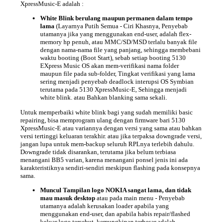
XpressMusic-E adalah :
White Blink berulang maupun permanen dalam tempo
lama
(Layarnya Putih Semua - Ciri Khasnya, Penyebab
utamanya jika yang menggunakan end-user, adalah flex-
memory hp penuh, atau MMC/SD/MSD terlalu banyak file
dengan nama-nama file yang panjang, sehingga membebani
waktu booting (Boot Start), sebab setiap booting 5130
EXpress Music OS akan mem-verifikasi nama folder
maupun file pada sub-folder, Tingkat verifikasi yang lama
sering menjadi penyebab deadlock interupsi OS Symbian
terutama pada 5130 XpressMusic-E, Sehingga menjadi
white blink. atau Bahkan blanking sama sekali.
Untuk memperbaiki white blink bagi yang sudah memiliki basic
repairing, bisa memprogram ulang dengan firmware bari 5130
XpressMusic-E atau variannya dengan versi yang sama atau bahkan
versi tertinggi keluaran terakhir. atau jika terpaksa downgrade versi,
jangan lupa untuk mem-backup seluruh RPLnya terlebih dahulu.
Downgrade tidak disarankan, terutama jika belum terbiasa
menangani BB5 varian, karena menangani ponsel jenis ini ada
karakteristiknya sendiri-sendiri meskipun flashing pada konsepnya
sama.
Muncul Tampilan logo NOKIA sangat lama, dan tidak
mau masuk desktop
atau pada main menu - Penyebab
utamanya adalah kerusakan loader apabila yang
menggunakan end-user, dan apabila habis repair/flashed
keluar logo tersebut, kemungkinan terbesar adalah