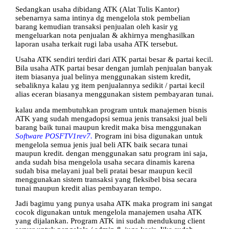
Sedangkan usaha dibidang ATK (Alat Tulis Kantor)
sebenarnya sama intinya dg mengelola stok pembelian
barang kemudian transaksi penjualan oleh kasir yg
mengeluarkan nota penjualan & akhirnya menghasilkan
laporan usaha terkait rugi laba usaha ATK tersebut.
Usaha ATK sendiri terdiri dari ATK partai besar & partai kecil.
Bila usaha ATK partai besar dengan jumlah penjualan banyak
item biasanya jual belinya menggunakan sistem kredit,
sebaliknya kalau yg item penjualannya sedikit / partai kecil
alias eceran biasanya menggunakan sistem pembayaran tunai.
kalau anda membutuhkan program untuk manajemen bisnis
ATK yang sudah mengadopsi semua jenis transaksi jual beli
barang baik tunai maupun kredit maka bisa menggunakan
Software POSFTV1rev7.
Program ini bisa digunakan untuk
mengelola semua jenis jual beli ATK baik secara tunai
maupun kredit. dengan menggunakan satu program ini saja,
anda sudah bisa mengelola usaha secara dinamis karena
sudah bisa melayani jual beli pratai besar maupun kecil
menggunakan sistem transaksi yang fleksibel bisa secara
tunai maupun kredit alias pembayaran tempo.
Jadi bagimu yang punya usaha ATK maka program ini sangat
cocok digunakan untuk mengelola manajemen usaha ATK
yang dijalankan. Program ATK ini sudah mendukung client