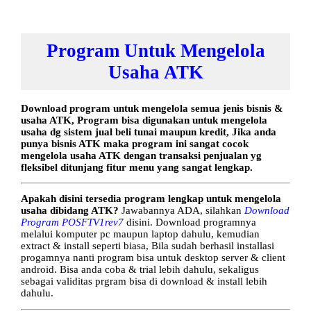
Program Untuk Mengelola
Usaha ATK
Download program untuk mengelola semua jenis bisnis &
usaha ATK, Program bisa digunakan untuk mengelola
usaha dg sistem jual beli tunai maupun kredit, Jika anda
punya bisnis ATK maka program ini sangat cocok
mengelola usaha ATK dengan transaksi penjualan yg
fleksibel ditunjang fitur menu yang sangat lengkap.
Apakah disini tersedia program lengkap untuk mengelola
usaha dibidang ATK?
Jawabannya ADA, silahkan
Download
Program POSFTV1rev7
disini. Download programnya
melalui komputer pc maupun laptop dahulu, kemudian
extract & install seperti biasa, Bila sudah berhasil installasi
progamnya nanti program bisa untuk desktop server & client
android. Bisa anda coba & trial lebih dahulu, sekaligus
sebagai validitas prgram bisa di download & install lebih
dahulu.