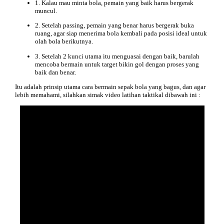
1. Kalau mau minta bola, pemain yang baik harus bergerak
muncul.
2. Setelah passing, pemain yang benar harus bergerak buka
ruang, agar siap menerima bola kembali pada posisi ideal untuk
olah bola berikutnya.
3. Setelah 2 kunci utama itu menguasai dengan baik, barulah
mencoba bermain untuk target bikin gol dengan proses yang
baik dan benar.
Itu adalah prinsip utama cara bermain sepak bola yang bagus, dan agar
lebih memahami, silahkan simak video latihan taktikal dibawah ini :