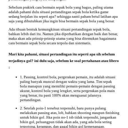
Sebelum praktek cara bermain sepak bola yang bagus, paling utama
adalah pahami dulu situasi pertandingan sepak bola ketika game
sedang berjalan itu seperi apa? sehingga nanti paham betul latihan apa
saja yang dibutuhkan jika ingin bisa bermain sepak bola yang benar.
Ada ribuan bentuk kemungkinan situasi pertandingan sepak bola,
bahkan lebih dari itu. Namun jika diperhatikan dengan baik dan benar,
maka akan ada prinsip-prinsip utama yang bisa ditemukan bagaimana
cara bermain sepak bola secara terpola dan sistematis.
Mari kita pahami, situasi pertandingan itu seperti apa sih sebelum
terjadinya gol? ini dulu saja, sebelum ke soal pertahanan atau libero
:
1. Passing, kontrol bola, pergerakan pemain, itu adalah situasi
paling banyak muncul dengan waktu yang lama. Tim sepak
bola manapun yang memiliki pemain-pemain dengan passing
akurat, kontrol bola yang lengket, serta pergerakan pola main
yang benar, itu pasti 100% akan menguasai jalannya
pertandingan.
2. Setelah poin-1 tersebut terpenuhi, baru punya pulang
melakukan passing atas, lob, bahkan shooting maupun finishing
untuk bikin gol. Jika poin no-1 tsb tidak terpenuhi, jangankan
bikin gol, peluangpun tidak akan ada, yang ada bola sering
terpotong, kerampas, dan gagal bikin gol kemenangan.