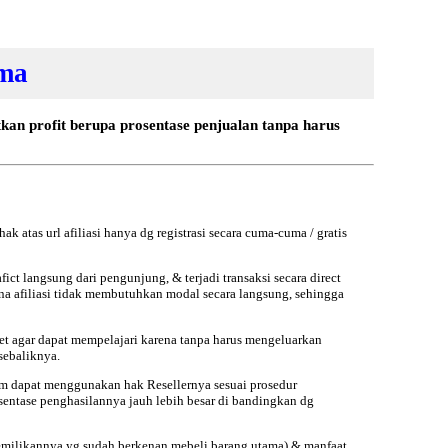
ama
tkan profit berupa prosentase penjualan tanpa harus
k atas url afiliasi hanya dg registrasi secara cuma-cuma / gratis
afict langsung dari pengunjung, & terjadi transaksi secara direct
rena afiliasi tidak membutuhkan modal secara langsung, sehingga
rnet agar dapat mempelajari karena tanpa harus mengeluarkan
sebaliknya.
um dapat menggunakan hak Resellernya sesuai prosedur
 prosentase penghasilannya jauh lebih besar di bandingkan dg
pemilikannya yg sudah berkenan mebeli barang utama) & manfaat