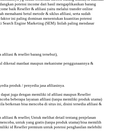
 Sedangkan potensi income dari hasil mengaplikasikan barang
me baik Reseller & afiliasi yaitu melalui transfer online
dah memahami betul metode & siklus afiliasi, serta sudah
faktor ini paling dominan menentukan kuantitas potensi
ti Search Engine Marketing (SEM). Inilah paling mendasar
iliasi & reseller barang tersebut),
-betul dikenal manfaat maupun mekanisme penggunaannya &
edia produk / penyedia jasa afiliasinya.
/ dapat juga dengan memiliki id afiliasi maupun Reseller
coba beberapa layanan afiliasi (tanpa memiliki produk utama)
erkenan bisa mencoba di situs ini, disini tersedia afiliasi &
 afiliasi & reseller, Untuk melihat detail tentang penjelasan
 mencoba, untuk yang gratis (tanpa produk utama) bisa memilih
emiliki id Reseller premium untuk potensi penghasilan melebihi