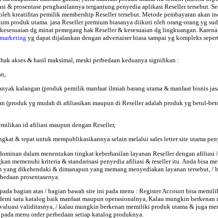
strasi & prosentase penghasilannya tergantung penyedia aplikasi Reseller tersebut.
leh kreatifitas pemilik membership Reseller tersebut. Metode pembayaran akan inco
emium produk utama. jasa Reseller premium biasanya diikuti oleh orang-orang yg su
kesesuaian dg minat pemegang hak Reseller & kesesuaian dg lingkuangan. Karena 
 marketing
yg dapat dijalankan dengan advertaiser biasa sampai yg kompleks seper
hak akses & hasil maksimal, meski perbedaan keduanya signifikan :
an,
ak kalangan (produk pemilik manfaat ilmiah barang utama & manfaat bisnis jasa af
rian (produk yg mudah di afiliasikan maupun di Reseller adalah produk yg betul
milikan id afiliasi maupun dengan Reseller,
ngkat & tepat untuk mempublikasikannya selain melalui sales letter site utama peny
at dominan dalam menentukan
tingkat keberhasilan layanan Reseller dengan afiliasi
emenuhi kriteria & standarisasi penyedia afiliasi & reseller itu. Anda bisa men
yang dikehendaki & dimanapun yang memang menyediakan layanan tersebut, / bila b
erbedaan prosentasenya.
pada bagian atas / bagian bawah site ini pada menu :
Register Account
bisa memilih
atu demi satu katalog baik manfaat maupun operasionalnya, Kalau mungkin berkenan
dievaluasi validitasnya, / kalau mungkin berkenan memiliki produk utama & juga m
m pada menu order perbedaan setiap katalog produknya.