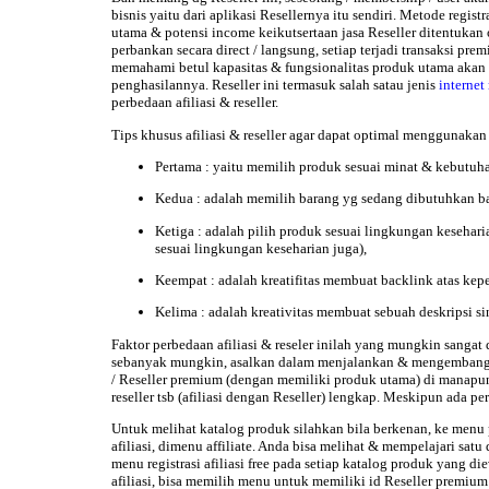
bisnis yaitu dari aplikasi Resellernya itu sendiri. Metode regi
utama & potensi income keikutsertaan jasa Reseller ditentukan o
perbankan secara direct / langsung, setiap terjadi transaksi pr
memahami betul kapasitas & fungsionalitas produk utama akan 
penghasilannya. Reseller ini termasuk salah satau jenis
internet
perbedaan afiliasi & reseller.
Tips khusus afiliasi & reseller
agar dapat optimal menggunakan 
Pertama : yaitu memilih produk sesuai minat & kebutuh
Kedua : adalah memilih barang yg sedang dibutuhkan bany
Ketiga : adalah pilih produk sesuai lingkungan keseha
sesuai lingkungan keseharian juga),
Keempat : adalah kreatifitas membuat backlink atas kepe
Kelima : adalah kreativitas membuat sebuah deskripsi si
Faktor perbedaan afiliasi & reseler inilah yang mungkin sang
sebanyak mungkin, asalkan dalam menjalankan & mengembangkan m
/ Reseller premium (dengan memiliki produk utama) di manapun 
reseller tsb (afiliasi dengan Reseller) lengkap. Meskipun ada p
Untuk melihat katalog produk silahkan bila berkenan, ke menu 
afiliasi, dimenu affiliate. Anda bisa melihat & mempelajari s
menu registrasi afiliasi free pada setiap katalog produk yang 
afiliasi, bisa memilih menu untuk memiliki id Reseller premiu