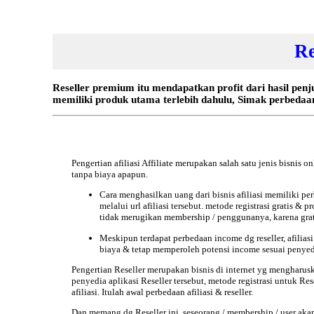
Re
Reseller premium itu mendapatkan profit dari hasil penj
memiliki produk utama terlebih dahulu, Simak perbedaan a
Pengertian afiliasi Affiliate
merupakan salah satu jenis bisnis on
tanpa biaya apapun.
Cara menghasilkan uang dari bisnis afiliasi memiliki perb
melalui url afiliasi tersebut. metode registrasi gratis 
tidak merugikan membership / penggunanya, karena grat
Meskipun terdapat perbedaan income dg reseller, afilias
biaya & tetap memperoleh potensi income sesuai penyedia
Pengertian Reseller
merupakan bisnis di internet yg mengharus
penyedia aplikasi Reseller tersebut, metode registrasi untuk Rese
afiliasi. Itulah awal perbedaan afiliasi & reseller.
Dan memang dg Reseller ini, seseorang / membership / user ak