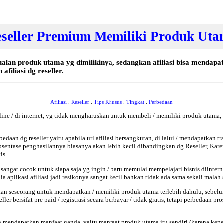
seller Premium Memiliki Produk Ut
ualan produk utama yg dimilikinya, sedangkan afiliasi bisa mendapa
filiasi dg reseller.
Afiliasi
.
Reseller
.
Tips Khusus
.
Tingkat
.
Perbedaan
line / di internet, yg tidak mengharuskan untuk membeli / memiliki produk utama, ha
edaan dg reseller yaitu apabila url afiliasi bersangkutan, di lalui / mendapatkan tr
& prosentase penghasilannya biasanya akan lebih kecil dibandingkan dg Reseller, Ka
is.
i sangat cocok untuk siapa saja yg ingin / baru memulai mempelajari bisnis diinte
 aplikasi afiliasi jadi resikonya sangat kecil bahkan tidak ada sama sekali malah 
kan seseorang untuk mendapatkan / memiliki produk utama terlebih dahulu, sebel
ller bersifat pre paid / registrasi secara berbayar / tidak gratis, tetapi perbedaan
an mendapatkan manfaat ganda, yaitu manfaat produk utama itu sendiri (karena ke