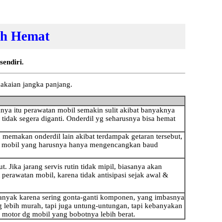
ih Hemat
endiri.
makaian jangka panjang.
ya itu perawatan mobil semakin sulit akibat banyaknya
tidak segera diganti. Onderdil yg seharusnya bisa hemat
 memakan onderdil lain akibat terdampak getaran tersebut,
tan mobil yang harusnya hanya mengencangkan baud
 Jika jarang servis rutin tidak mipil, biasanya akan
perawatan mobil, karena tidak antisipasi sejak awal &
anyak karena sering gonta-ganti komponen, yang imbasnya
 lebih murah, tapi juga untung-untungan, tapi kebanyakan
n motor dg mobil yang bobotnya lebih berat.