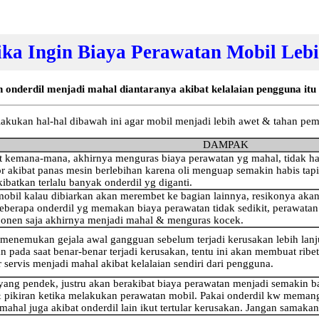
ika Ingin Biaya Perawatan Mobil Leb
nderdil menjadi mahal diantaranya akibat kelalaian pengguna itu s
lakukan hal-hal dibawah ini agar mobil menjadi lebih awet & tahan pe
DAMPAK
 kemana-mana, akhirnya menguras biaya perawatan yg mahal, tidak han
 akibat panas mesin berlebihan karena oli menguap semakin habis tapi 
batkan terlalu banyak onderdil yg diganti.
mobil kalau dibiarkan akan merembet ke bagian lainnya, resikonya akan
beberapa onderdil yg memakan biaya perawatan tidak sedikit, perawa
onen saja akhirnya menjadi mahal & menguras kocek.
 menemukan gejala awal gangguan sebelum terjadi kerusakan lebih lanjut.
pada saat benar-benar terjadi kerusakan, tentu ini akan membuat ribet 
servis menjadi mahal akibat kelalaian sendiri dari pengguna.
g pendek, justru akan berakibat biaya perawatan menjadi semakin b
 pikiran ketika melakukan perawatan mobil. Pakai onderdil kw memang
mahal juga akibat onderdil lain ikut tertular kerusakan. Jangan samaka