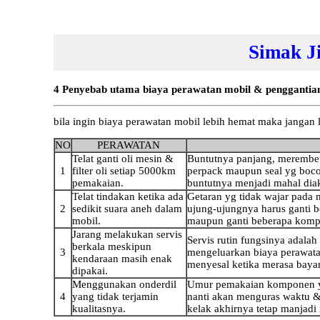
Simak J
4 Penyebab utama biaya perawatan mobil & penggantian o
bila ingin biaya perawatan mobil lebih hemat maka jangan 
NO
PERAWATAN
Telat ganti oli mesin &
Buntutnya panjang, merembet
1
filter oli setiap 5000km
perpack maupun seal yg bocor
pemakaian.
buntutnya menjadi mahal diaki
Telat tindakan ketika ada
Getaran yg tidak wajar pada 
2
sedikit suara aneh dalam
ujung-ujungnya harus ganti 
mobil.
maupun ganti beberapa komp
Jarang melakukan servis
Servis rutin fungsinya adalah
berkala meskipun
3
mengeluarkan biaya perawatan 
kendaraan masih enak
menyesal ketika merasa bayar 
dipakai.
Menggunakan onderdil
Umur pemakaian komponen yan
4
yang tidak terjamin
nanti akan menguras waktu &
kualitasnya.
kelak akhirnya tetap manjadi 