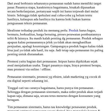
Dari awal berbisnis seharusnya pemasaran sudah harus memiliki target
pasar. Pasarnya siapa, karakternya bagaimana, bisakah dipasarkan
secara berkelanjutan, pertanyaan wajib ini harus terjawab dari mulai
bisnis. Sehingga tidak spekulasi asal coba-coba yg belum tentu
hasilnya, kalaupun ada hasilnya itu karena hoki bukan karena
penguasaan teknis pemasaran.
Idealisme terhadap produk itu memang perlu.
Produk
harus bagus,
bermutu, berkualitas, harga bersaing, proses perawatan pembuatannya
teliti & lainnya. Itu masih kalah penting dg pemasaran. Produk sebagus
apapun kalau pemasarannya jelek ya tidak akan menghasilkan
penjualan, apalagi keuntungan. Gampangnya produk bagus kalau tidak
bisa jual ya tidak ada hasil, itu saja. Jadi tetap saja pemasaran itu paling
penting untuk diutamakan.
Promosi yaitu bagian dari pemasaran. Inipun harus dipikirkan sejak
awal menjalankan usaha. Target pasarnya siapa, biaya promosi berapa,
mau promosi via online / offline.
Pemasaran sistematis, promosi yg efisien, ialah marketing yg cocok di
era digital seperti sekarang ini.
Tinggal cari tau caranya bagaimana, harus punya tim pemasaran.
Sehingga dengan pemasaran sistematis, maka order produk akan terjadi
kapan saja, dimana saja, secara terus menerus dengan konsumen yang
beragam.
Tim pemasaran sistematis, harus tau knowledge penawaran produk,
mengerti optimasi pemasaran secara digital, bisa mengelola konten &