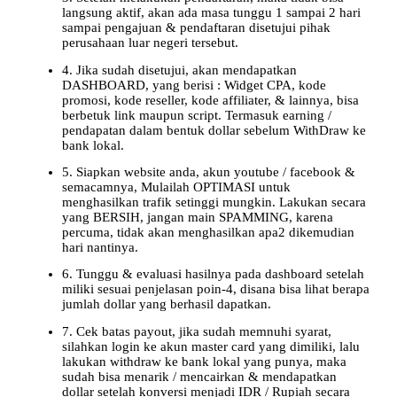
langsung aktif, akan ada masa tunggu 1 sampai 2 hari
sampai pengajuan & pendaftaran disetujui pihak
perusahaan luar negeri tersebut.
4. Jika sudah disetujui, akan mendapatkan
DASHBOARD, yang berisi : Widget CPA, kode
promosi, kode reseller, kode affiliater, & lainnya, bisa
berbetuk link maupun script. Termasuk earning /
pendapatan dalam bentuk dollar sebelum WithDraw ke
bank lokal.
5. Siapkan website anda, akun youtube / facebook &
semacamnya, Mulailah OPTIMASI untuk
menghasilkan trafik setinggi mungkin. Lakukan secara
yang BERSIH, jangan main SPAMMING, karena
percuma, tidak akan menghasilkan apa2 dikemudian
hari nantinya.
6. Tunggu & evaluasi hasilnya pada dashboard setelah
miliki sesuai penjelasan poin-4, disana bisa lihat berapa
jumlah dollar yang berhasil dapatkan.
7. Cek batas payout, jika sudah memnuhi syarat,
silahkan login ke akun master card yang dimiliki, lalu
lakukan withdraw ke bank lokal yang punya, maka
sudah bisa menarik / mencairkan & mendapatkan
dollar setelah konversi menjadi IDR / Rupiah secara