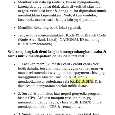
Memberikan data yg realistis, bukan mengada-ada,
karena data yg palsu tidak akan di verified situs luar
negeri. verifikasi ketat & canggih. Ini digunakan untuk
membuktikan kepemilikan : Web, Akun youtube,
facebook, master card, & data lain yg diperlukan.
Memiliki Rekening bank lokal yg aktif.
Jangan lupa mencantumkan : Kode POS, Branch Code
(Kode Area Bank Lokal), NATIONAL ID (sama dg
KTP & semacamnya).
Sekarang langkah demi langkah mengembangkan usaha &
bisnis untuk mendapatkan dollar dari internet :
1. Pastikan memiliki master card / credit card / vcc
lebih dahulu, terserah mau menggunakan layanan yg
mana, rekomendasi saya gunakan epayment / bisa juga
menggunakan Master Card PIONER, untuk
mendaptkannya, sederhana saja
KLIK DISINI
& isi
data sesuai persyaratan setelah miliki diatas.
2. Survei & pilih situs luar negeri penyedia program
bisnis CPA, Affiliasi maupun reseller, pilih yg
menurutmu paling bagus, / bisa KLIK DISINI untuk
mendapatkan akun CPA & semacamnya.
3. Setelah melakukan pendaftaran, maka tidak bisa