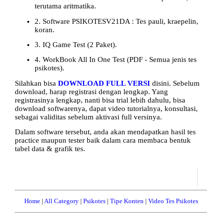
terutama aritmatika.
2. Software PSIKOTESV21DA : Tes pauli, kraepelin,
koran.
3. IQ Game Test (2 Paket).
4. WorkBook All In One Test (PDF - Semua jenis tes
psikotes).
Silahkan bisa
DOWNLOAD FULL VERSI
disini. Sebelum
download, harap registrasi dengan lengkap. Yang
registrasinya lengkap, nanti bisa trial lebih dahulu, bisa
download softwarenya, dapat video tutorialnya, konsultasi,
sebagai validitas sebelum aktivasi full versinya.
Dalam software tersebut, anda akan mendapatkan hasil tes
practice maupun tester baik dalam cara membaca bentuk
tabel data & grafik tes.
Home
|
All Category
|
Psikotes
|
Tipe Konten
|
Video Tes Psikotes