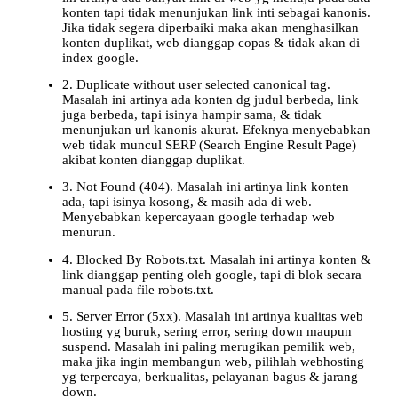
konten tapi tidak menunjukan link inti sebagai kanonis.
Jika tidak segera diperbaiki maka akan menghasilkan
konten duplikat, web dianggap copas & tidak akan di
index google.
2. Duplicate without user selected canonical tag.
Masalah ini artinya ada konten dg judul berbeda, link
juga berbeda, tapi isinya hampir sama, & tidak
menunjukan url kanonis akurat. Efeknya menyebabkan
web tidak muncul SERP (Search Engine Result Page)
akibat konten dianggap duplikat.
3. Not Found (404). Masalah ini artinya link konten
ada, tapi isinya kosong, & masih ada di web.
Menyebabkan kepercayaan google terhadap web
menurun.
4. Blocked By Robots.txt. Masalah ini artinya konten &
link dianggap penting oleh google, tapi di blok secara
manual pada file robots.txt.
5. Server Error (5xx). Masalah ini artinya kualitas web
hosting yg buruk, sering error, sering down maupun
suspend. Masalah ini paling merugikan pemilik web,
maka jika ingin membangun web, pilihlah webhosting
yg terpercaya, berkualitas, pelayanan bagus & jarang
down.