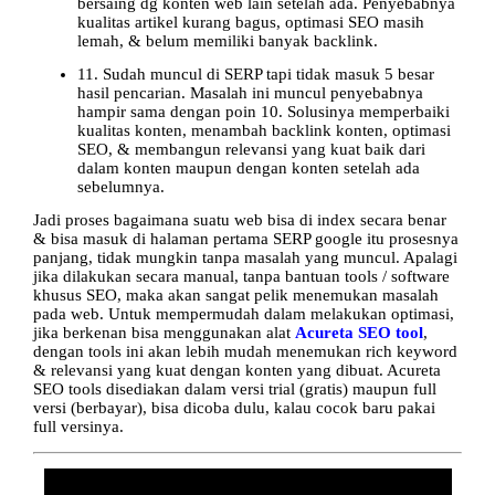
bersaing dg konten web lain setelah ada. Penyebabnya
kualitas artikel kurang bagus, optimasi SEO masih
lemah, & belum memiliki banyak backlink.
11. Sudah muncul di SERP tapi tidak masuk 5 besar
hasil pencarian. Masalah ini muncul penyebabnya
hampir sama dengan poin 10. Solusinya memperbaiki
kualitas konten, menambah backlink konten, optimasi
SEO, & membangun relevansi yang kuat baik dari
dalam konten maupun dengan konten setelah ada
sebelumnya.
Jadi proses bagaimana suatu web bisa di index secara benar
& bisa masuk di halaman pertama SERP google itu prosesnya
panjang, tidak mungkin tanpa masalah yang muncul. Apalagi
jika dilakukan secara manual, tanpa bantuan tools / software
khusus SEO, maka akan sangat pelik menemukan masalah
pada web. Untuk mempermudah dalam melakukan optimasi,
jika berkenan bisa menggunakan alat
Acureta SEO tool
,
dengan tools ini akan lebih mudah menemukan rich keyword
& relevansi yang kuat dengan konten yang dibuat. Acureta
SEO tools disediakan dalam versi trial (gratis) maupun full
versi (berbayar), bisa dicoba dulu, kalau cocok baru pakai
full versinya.