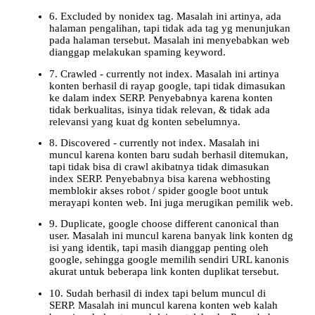
6. Excluded by nonidex tag. Masalah ini artinya, ada
halaman pengalihan, tapi tidak ada tag yg menunjukan
pada halaman tersebut. Masalah ini menyebabkan web
dianggap melakukan spaming keyword.
7. Crawled - currently not index. Masalah ini artinya
konten berhasil di rayap google, tapi tidak dimasukan
ke dalam index SERP. Penyebabnya karena konten
tidak berkualitas, isinya tidak relevan, & tidak ada
relevansi yang kuat dg konten sebelumnya.
8. Discovered - currently not index. Masalah ini
muncul karena konten baru sudah berhasil ditemukan,
tapi tidak bisa di crawl akibatnya tidak dimasukan
index SERP. Penyebabnya bisa karena webhosting
memblokir akses robot / spider google boot untuk
merayapi konten web. Ini juga merugikan pemilik web.
9. Duplicate, google choose different canonical than
user. Masalah ini muncul karena banyak link konten dg
isi yang identik, tapi masih dianggap penting oleh
google, sehingga google memilih sendiri URL kanonis
akurat untuk beberapa link konten duplikat tersebut.
10. Sudah berhasil di index tapi belum muncul di
SERP. Masalah ini muncul karena konten web kalah