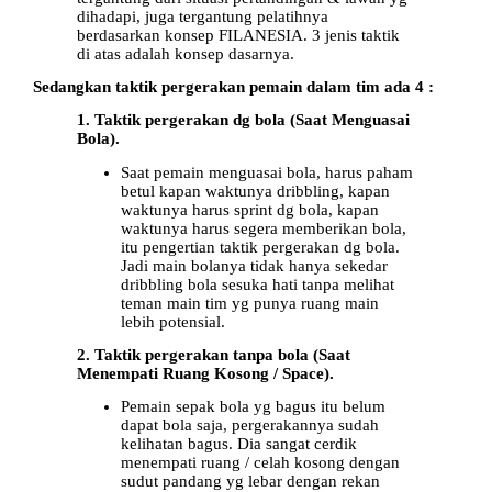
dihadapi, juga tergantung pelatihnya
berdasarkan konsep FILANESIA. 3 jenis taktik
di atas adalah konsep dasarnya.
Sedangkan taktik pergerakan pemain dalam tim ada 4 :
1. Taktik pergerakan dg bola (Saat Menguasai
Bola).
Saat pemain menguasai bola, harus paham
betul kapan waktunya dribbling, kapan
waktunya harus sprint dg bola, kapan
waktunya harus segera memberikan bola,
itu pengertian taktik pergerakan dg bola.
Jadi main bolanya tidak hanya sekedar
dribbling bola sesuka hati tanpa melihat
teman main tim yg punya ruang main
lebih potensial.
2. Taktik pergerakan tanpa bola (Saat
Menempati Ruang Kosong / Space).
Pemain sepak bola yg bagus itu belum
dapat bola saja, pergerakannya sudah
kelihatan bagus. Dia sangat cerdik
menempati ruang / celah kosong dengan
sudut pandang yg lebar dengan rekan