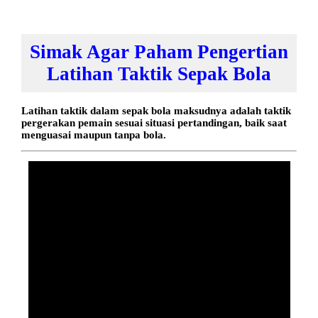
Simak Agar Paham Pengertian
Latihan Taktik Sepak Bola
Latihan taktik dalam sepak bola maksudnya adalah taktik
pergerakan pemain sesuai situasi pertandingan, baik saat
menguasai maupun tanpa bola.