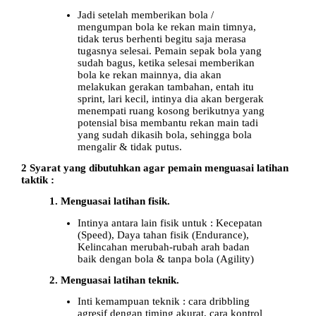
Jadi setelah memberikan bola /
mengumpan bola ke rekan main timnya,
tidak terus berhenti begitu saja merasa
tugasnya selesai. Pemain sepak bola yang
sudah bagus, ketika selesai memberikan
bola ke rekan mainnya, dia akan
melakukan gerakan tambahan, entah itu
sprint, lari kecil, intinya dia akan bergerak
menempati ruang kosong berikutnya yang
potensial bisa membantu rekan main tadi
yang sudah dikasih bola, sehingga bola
mengalir & tidak putus.
2
Syarat yang dibutuhkan agar pemain menguasai latihan
taktik :
1. Menguasai latihan fisik.
Intinya antara lain fisik untuk : Kecepatan
(Speed), Daya tahan fisik (Endurance),
Kelincahan merubah-rubah arah badan
baik dengan bola & tanpa bola (Agility)
2. Menguasai latihan teknik.
Inti kemampuan teknik : cara dribbling
agresif dengan timing akurat, cara kontrol