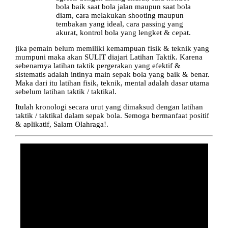
bola baik saat bola jalan maupun saat bola
diam, cara melakukan shooting maupun
tembakan yang ideal, cara passing yang
akurat, kontrol bola yang lengket & cepat.
jika pemain belum memiliki kemampuan fisik & teknik yang
mumpuni maka akan SULIT diajari Latihan Taktik. Karena
sebenarnya latihan taktik pergerakan yang efektif &
sistematis adalah intinya main sepak bola yang baik & benar.
Maka dari itu latihan fisik, teknik, mental adalah dasar utama
sebelum latihan taktik / taktikal.
Itulah kronologi secara urut yang dimaksud dengan latihan
taktik / taktikal dalam sepak bola. Semoga bermanfaat positif
& aplikatif, Salam Olahraga!.