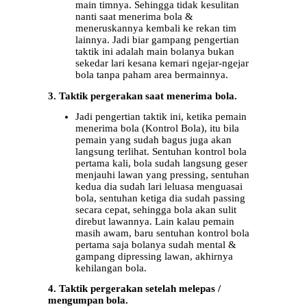
main timnya. Sehingga tidak kesulitan
nanti saat menerima bola &
meneruskannya kembali ke rekan tim
lainnya. Jadi biar gampang pengertian
taktik ini adalah main bolanya bukan
sekedar lari kesana kemari ngejar-ngejar
bola tanpa paham area bermainnya.
3. Taktik pergerakan saat menerima bola.
Jadi pengertian taktik ini, ketika pemain
menerima bola (Kontrol Bola), itu bila
pemain yang sudah bagus juga akan
langsung terlihat. Sentuhan kontrol bola
pertama kali, bola sudah langsung geser
menjauhi lawan yang pressing, sentuhan
kedua dia sudah lari leluasa menguasai
bola, sentuhan ketiga dia sudah passing
secara cepat, sehingga bola akan sulit
direbut lawannya. Lain kalau pemain
masih awam, baru sentuhan kontrol bola
pertama saja bolanya sudah mental &
gampang dipressing lawan, akhirnya
kehilangan bola.
4. Taktik pergerakan setelah melepas /
mengumpan bola.