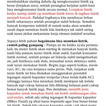
membutuhkan starting dahulu dg mengkonsumsi listrik yg
besar (lonjakan arus), setelah perangkat berjalan stabil baru
bisa mengkonsumsi listrik secara normal.
Lonjakan listrik
ketika startup inilah yg membuat listrik boros & tagihan listrik
menjadi banyak.
Padahal logikanya kita membayar beban
listrik seharusnya setelah perangkat stabil bekerja. Semakin
banyak komponen induktif di rumah maka akan semakin
susah dapat menekan listrik bila listriknya tak stabil sering
naik turun akibat mekanisme kerja elemen induktif tersebut.
Supaya lebih paham
bagaimana bisa menekan listrik,
contoh paling gampang :
Pompa air itu ketika nyala pertama
kali, itu motor listrik akan starting & memakan banyak listrik,
nanti bila putaran motor listrik telah stabil, barulah konsumsi
listrik normal, setelah pompa air bekerja stabil mengeluarkan
air, jadi listriknya naik dulu, kemudian turun akhirnya stabil,
naik turun memakan listrik. Begitu juga seperti kulkas, mesin
cuci, AC, itu cara kerjanya sama persis. Nah, lonjakan naik
turun listrik ini bisa diratakan menggunakan penstabil
tegangan seperti kapasitor nonpolar (Arus bolak-balik AC)
sehingga lumaya bisa menekan listrik meskipun tak terlalu
banyak tapi cukup lumayan bila dihitung bulanan pasti cukup
hemat banyak listrik juga. Pun demikian,
memilih jenis
kapasitor untuk menekan listrik tak boleh sembarangan alias
asal-asalan,
sebab ada rating tegangan & kapasitas kapasitor
(Mikro Farad) yg ideal harus terpenuhi agar bisa benar-benar
irit listrik. Sebab bila ukuran kapasitor salah / tak ideal justru