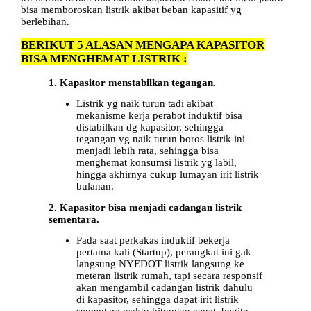
bisa memboroskan listrik akibat beban kapasitif yg
berlebihan.
BERIKUT 5 ALASAN MENGAPA KAPASITOR
BISA MENGHEMAT LISTRIK :
1. Kapasitor menstabilkan tegangan.
Listrik yg naik turun tadi akibat
mekanisme kerja perabot induktif bisa
distabilkan dg kapasitor, sehingga
tegangan yg naik turun boros listrik ini
menjadi lebih rata, sehingga bisa
menghemat konsumsi listrik yg labil,
hingga akhirnya cukup lumayan irit listrik
bulanan.
2. Kapasitor bisa menjadi cadangan listrik
sementara.
Pada saat perkakas induktif bekerja
pertama kali (Startup), perangkat ini gak
langsung NYEDOT listrik langsung ke
meteran listrik rumah, tapi secara responsif
akan mengambil cadangan listrik dahulu
di kapasitor, sehingga dapat irit listrik
sementara waktu hitungan cepat, begitu