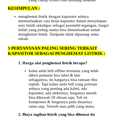
KESIMPULAN :
menghemat listrik dengan kapasitor artinya
memanfaatkan cara kerja kapasitor dalam menyimpan
arus listrik sekaligus sebagai penstabil tegangan, fungsi
inilah yang paling utama bisa dimanfaatkan untuk
menghemat listrik. Daripada tidak dipasang sama
sekali.
5
PERTANYAAN PALING SERING TERKAIT
KAPASITOR SEBAGAI PENGHEMAT LISTRIK :
1. Harga alat penghemat listrik berapa?
kalau anda beli offline terutama yang telah
diberi pemanis box label & lain
sebagainya, itu harganya bisa ratusan ribu
rupiah. Tapi kalau anda beli yang polosan
artinya yang penting ada kabel, ada
kapasitor, ada stekernya, harganya murah
bisa dibawah 50 ribuan saja. Toh isi
komponen & fungsinya pada dasarnya
sama saja, Terserh mau pilih yang mana.
2. Biaya tagihan listrik yang bisa dihemat itu