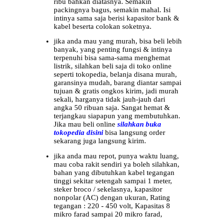
ribu bahkan diatasnya. Semakin
packingnya bagus, semakin mahal. Isi
intinya sama saja berisi kapasitor bank &
kabel beserta colokan soketnya.
jika anda mau yang murah, bisa beli lebih
banyak, yang penting fungsi & intinya
terpenuhi bisa sama-sama menghemat
listrik, silahkan beli saja di toko online
seperti tokopedia, belanja disana murah,
garansinya mudah, barang diantar sampai
tujuan & gratis ongkos kirim, jadi murah
sekali, harganya tidak jauh-jauh dari
angka 50 ribuan saja. Sangat hemat &
terjangkau siapapun yang membutuhkan.
Jika mau beli online
silahkan buka
tokopedia disini
bisa langsung order
sekarang juga langsung kirim.
jika anda mau repot, punya waktu luang,
mau coba rakit sendiri ya boleh silahkan,
bahan yang dibutuhkan kabel tegangan
tinggi sekitar setengah sampai 1 meter,
steker broco / sekelasnya, kapasitor
nonpolar (AC) dengan ukuran, Rating
tegangan : 220 - 450 volt, Kapasitas 8
mikro farad sampai 20 mikro farad,