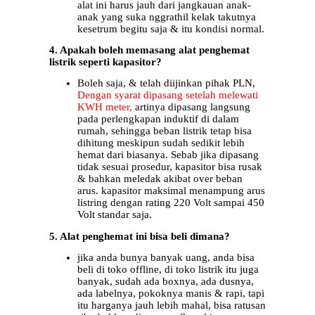
alat ini harus jauh dari jangkauan anak-
anak yang suka nggrathil kelak takutnya
kesetrum begitu saja & itu kondisi normal.
4. Apakah boleh memasang alat penghemat
listrik seperti kapasitor?
Boleh saja, & telah diijinkan pihak PLN,
Dengan syarat dipasang setelah melewati
KWH meter,
artinya dipasang langsung
pada perlengkapan induktif di dalam
rumah, sehingga beban listrik tetap bisa
dihitung meskipun sudah sedikit lebih
hemat dari biasanya. Sebab jika dipasang
tidak sesuai prosedur, kapasitor bisa rusak
& bahkan meledak akibat over beban
arus. kapasitor maksimal menampung arus
listring dengan rating 220 Volt sampai 450
Volt standar saja.
5. Alat penghemat ini bisa beli dimana?
jika anda bunya banyak uang, anda bisa
beli di toko offline, di toko listrik itu juga
banyak, sudah ada boxnya, ada dusnya,
ada labelnya, pokoknya manis & rapi, tapi
itu harganya jauh lebih mahal, bisa ratusan