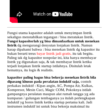
Fungsi utama kapasitor adalah untuk menyimpan listrik
sekaligus menstabilkan tegangan / bisa meratakan listrik.
Fungsi kapasitorlah yg bisa dimanfaatkan untuk menekan
listrik
dg mengurangi denyutan lonjakan listrik. Namun
harap dipahami bahwa : bisa menekan listrik dg kapasitor itu
bukan berarti terus
bayar listrik jadi gratis,
itu tak begitu.
Paling tak dg kapasitor nonpolar ini, kita hanya membayar
listrik yg digunakan saja, & tak membayar listrik ketika
terjadi lonjakan listrik startup istilahnya. Disitulah letak
hematnya, itu logis & realistis.
kapasitor paling bagus bisa bekerja menekan listrik bila
dipasang khusus pada peralatan induktif saja,
contoh
perkakas induktif : Kipas angin, AC, Pompa Air, Kulkas,
Kompresor, Mesin Cuci, Magic COM, Pokoknya istilah
gampangnya peralatan maupun alat rumah tangga yg ada
kumparan / gulungan tembaganya ya itulah perlengkapan
induktif yg boros listrik ketika startup pertama kali. Jadi
instrumen induktif ini untuk bisa bekerja maksimal itu