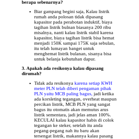
berapa sebenarnya?
Biar gampang begini saja, Kalau listrik
rumah anda polosan tidak dipasang
kapasitor pada perabotan induktif, biaya
tagihan listrik bulnan biasanya 200 ribu
misalnya, nanti kalau listrik stabil karena
kapasitor, biaya tagihan listrik bisa hemat
menjadi 150K sampai 175K saja sebulan,
itu telah lumayan banget untuk
menghemat listrik bulanan, sisanya bisa
untuk belanja kebutuhan dapur.
3. Apakah ada resikonya kalau dipasang
dirumah?
Tidak ada resikonya
karena setiap KWH
meter PLN telah diberi pengaman pihak
PLN yaitu MCB paling bagus,
jadi ketika
ada korsleting tegangan, overheat maupun
percikan listrik, MCB PLN yang sangat
bagus itu otomatis akan memutus arus
listrik sementara, jadi jelas aman 100%.
KECULAI kalau kapasitor habis di colok
tegangan ke steker, setelah itu anda
pegang-pegang nah itu baru akan
tersengat listrik, makannya kalau pasang