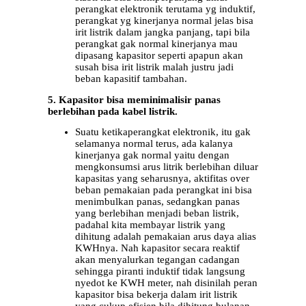
perangkat elektronik terutama yg induktif,
perangkat yg kinerjanya normal jelas bisa
irit listrik dalam jangka panjang, tapi bila
perangkat gak normal kinerjanya mau
dipasang kapasitor seperti apapun akan
susah bisa irit listrik malah justru jadi
beban kapasitif tambahan.
5. Kapasitor bisa meminimalisir panas
berlebihan pada kabel listrik.
Suatu ketikaperangkat elektronik, itu gak
selamanya normal terus, ada kalanya
kinerjanya gak normal yaitu dengan
mengkonsumsi arus litrik berlebihan diluar
kapasitas yang seharusnya, aktifitas over
beban pemakaian pada perangkat ini bisa
menimbulkan panas, sedangkan panas
yang berlebihan menjadi beban listrik,
padahal kita membayar listrik yang
dihitung adalah pemakaian arus daya alias
KWHnya. Nah kapasitor secara reaktif
akan menyalurkan tegangan cadangan
sehingga piranti induktif tidak langsung
nyedot ke KWH meter, nah disinilah peran
kapasitor bisa bekerja dalam irit listrik
yang cukup efisien bila dihitung bulanan.