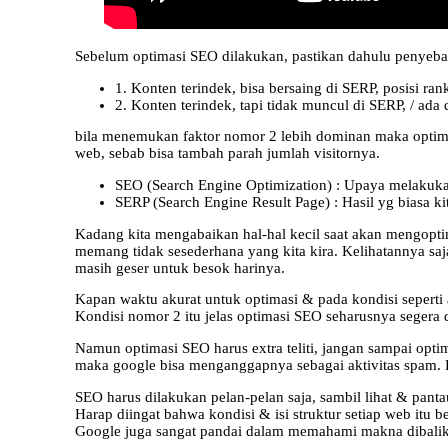
Sebelum optimasi SEO dilakukan, pastikan dahulu penyeba
1. Konten terindek, bisa bersaing di SERP, posisi 
2. Konten terindek, tapi tidak muncul di SERP, / ada
bila menemukan faktor nomor 2 lebih dominan maka optima
web, sebab bisa tambah parah jumlah visitornya.
SEO (Search Engine Optimization) : Upaya melakukan
SERP (Search Engine Result Page) : Hasil yg biasa k
Kadang kita mengabaikan hal-hal kecil saat akan mengopti
memang tidak sesederhana yang kita kira. Kelihatannya saj
masih geser untuk besok harinya.
Kapan waktu akurat untuk optimasi & pada kondisi seperti
Kondisi nomor 2 itu jelas optimasi SEO seharusnya segera
Namun optimasi SEO harus extra teliti, jangan sampai opti
maka google bisa menganggapnya sebagai aktivitas spam. R
SEO harus dilakukan pelan-pelan saja, sambil lihat & pan
Harap diingat bahwa kondisi & isi struktur setiap web itu 
Google juga sangat pandai dalam memahami makna dibalik