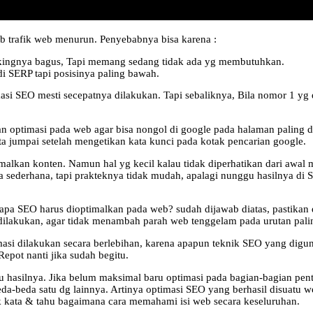
b trafik web menurun. Penyebabnya bisa karena :
rankingnya bagus, Tapi memang sedang tidak ada yg membutuhkan.
 di SERP tapi posisinya paling bawah.
si SEO mesti secepatnya dilakukan. Tapi sebaliknya, Bila nomor 1 yg
 optimasi pada web agar bisa nongol di google pada halaman paling d
ita jumpai setelah mengetikan kata kunci pada kotak pencarian google.
malkan konten. Namun hal yg kecil kalau tidak diperhatikan dari awal
a sederhana, tapi prakteknya tidak mudah, apalagi nunggu hasilnya di 
 apa SEO harus dioptimalkan pada web? sudah dijawab diatas, pastikan
 dilakukan, agar tidak menambah parah web tenggelam pada urutan pal
masi dilakukan secara berlebihan, karena apapun teknik SEO yang digun
epot nanti jika sudah begitu.
tau hasilnya. Jika belum maksimal baru optimasi pada bagian-bagian 
beda-beda satu dg lainnya. Artinya optimasi SEO yang berhasil disuatu
 kata & tahu bagaimana cara memahami isi web secara keseluruhan.