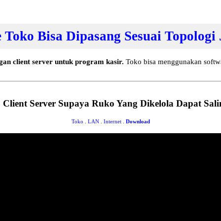
 Toko Bisa Dipasang Sesuai Topologi
gan client server untuk program kasir.
Toko bisa menggunakan softwar
 Client Server Supaya Ruko Yang Dikelola Dapat Sal
Toko
.
LAN
.
Internet
.
Download