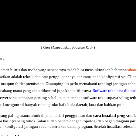
(
Cara Menggunakan Program Kasir
)
i :
ajemen bisnis dan usaha yang sebenarnya sudah bisa mensinkronkan beberapa
caba
hatikan adalah teknik dan cara penggunaannya, terutama pada konfigurasi sisi Clien
 maupun folder premission. Disamping itu perlu memahami topologi jaringan cabang
cabang mana yang akan dikontrol juga konektifitasnya.
Software toko bisa diko
server serta persiapan penting sebelum menerapkan software toko supaya saling ter
tif mengontrol banyak cabang toko baik beda daerah, kota dan bahkan pulau.
ang paling utama untuk dipahami dari penggunaan dan
cara instalasi program k
agai kasir (cabang toko). Kalau sudah paham dengan topologi dan bagan diagram j
un konfigurasi jaringan sudah disertakan dalam program. Setelah installasi selesai