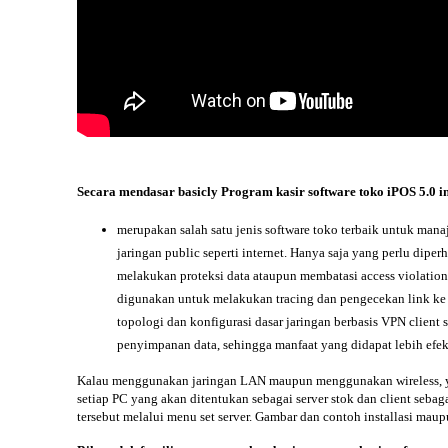
Secara mendasar basicly Program kasir software toko iPOS 5.0 in
merupakan salah satu jenis software toko terbaik untuk man
jaringan public seperti internet. Hanya saja yang perlu diper
melakukan proteksi data ataupun membatasi access violation
digunakan untuk melakukan tracing dan pengecekan link ke 
topologi dan konfigurasi dasar jaringan berbasis VPN client 
penyimpanan data, sehingga manfaat yang didapat lebih efek
Kalau menggunakan jaringan
LAN
maupun menggunakan wireless, y
setiap PC yang akan ditentukan sebagai server stok dan client seb
tersebut melalui menu set server. Gambar dan contoh installasi maup