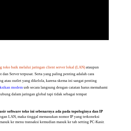
ng
toko
baik melalui jaringan client server lokal (LAN)
ataupun
t dan Server terpusat. Serta yang paling penting adalah cara
 atau outlet yang dikelola, karena skema ini sangat penting
neksikan modem
usb secara langsung dengan catatan harus memahami
hubung dalam jaringan global tapi tidak sebagai tempat
asir software toko
ini sebenarnya ada pada topologinya dan IP
aringan LAN, maka tinggal memasukan nomor IP yang terkoneksi
, masuk ke menu transaksi kemudian masuk ke tab setting PC-Kasir.