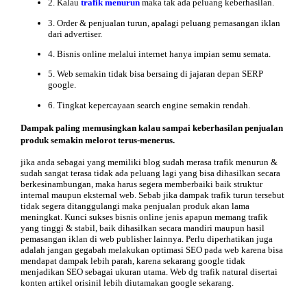
2. Kalau
trafik menurun
maka tak ada peluang keberhasilan.
3. Order & penjualan turun, apalagi peluang pemasangan iklan
dari advertiser.
4. Bisnis online melalui internet hanya impian semu semata.
5. Web semakin tidak bisa bersaing di jajaran depan SERP
google.
6. Tingkat kepercayaan search engine semakin rendah.
Dampak paling memusingkan kalau sampai keberhasilan penjualan
produk semakin melorot terus-menerus.
jika anda sebagai yang memiliki blog sudah merasa trafik menurun &
sudah sangat terasa tidak ada peluang lagi yang bisa dihasilkan secara
berkesinambungan, maka harus segera memberbaiki baik struktur
internal maupun eksternal web. Sebab jika dampak trafik turun tersebut
tidak segera ditanggulangi maka penjualan produk akan lama
meningkat. Kunci sukses bisnis online jenis apapun memang trafik
yang tinggi & stabil, baik dihasilkan secara mandiri maupun hasil
pemasangan iklan di web publisher lainnya. Perlu diperhatikan juga
adalah jangan gegabah melakukan optimasi SEO pada web karena bisa
mendapat dampak lebih parah, karena sekarang google tidak
menjadikan SEO sebagai ukuran utama. Web dg trafik natural disertai
konten artikel orisinil lebih diutamakan google sekarang.