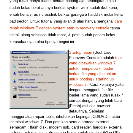
yang rusak hanya loader berkas booting aja, sedangkan kalau
sudah kelas berat artinya berkas system win7 sudah ikut kena,
entah kena virus / crosslink berkas gara-gara harddisk mulai kena
bad sector. Untuk tutorial yang akan di ulas hanya menganai
cara
repair windows 7 dengan system startup recovery console
tanpa
install ulang sehingga tidak repot, & pasti sudah paham kelas
kerusakannya kalau tipenya begini ini.
Startup repair
(Boot Disc
Recovery Console) adalah
tools
yang dibawakan windows 7
untuk memperbaiki loader
berkas-file yang dibutuhkan
untuk booting / starting up
windows 7.
Cara kerjanya yaitu
dengan mengganti file-file
loader lama yang sudah rusak /
corrupt dengan yang lebih baru
(Fresh) asli dari bawaan
defaultnya. Sebelum
menggunakan repair tools, dibutuhkan kepingan CD/DVD master
instalasi windows 7. Dan pastikan semua storage external
semacam : flash disk, modem usb, card reader, harddisk external,
tv tuner usb misalnya, itu semua harus sudah dicabut (Plug Off)