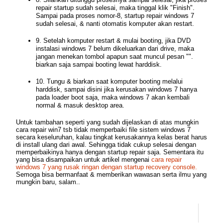
repair startup sudah selesai, maka tinggal klik "Finish".
Sampai pada proses nomor-8, startup repair windows 7
sudah selesai, & nanti otomatis komputer akan restart.
9. Setelah komputer restart & mulai booting, jika DVD
instalasi windows 7 belum dikeluarkan dari drive, maka
jangan menekan tombol apapun saat muncul pesan "".
biarkan saja sampai booting lewat harddisk.
10. Tungu & biarkan saat komputer booting melalui
harddisk, sampai disini jika kerusakan windows 7 hanya
pada loader boot saja, maka windows 7 akan kembali
normal & masuk desktop area.
Untuk tambahan seperti yang sudah dijelaskan di atas mungkin
cara repair win7 tsb tidak memperbaiki file sistem windows 7
secara keseluruhan, kalau tingkat kerusakannya kelas berat harus
di install ulang dari awal. Sehingga tidak cukup selesai dengan
memperbaikinya hanya dengan startup repair saja. Sementara itu
yang bisa disampaikan untuk artikel mengenai
cara repair
windows 7 yang rusak ringan dengan startup recovery console.
Semoga bisa bermanfaat & memberikan wawasan serta ilmu yang
mungkin baru, salam..