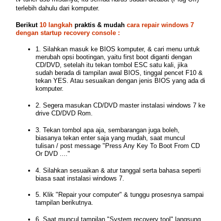
terlebih dahulu dari komputer.
Berikut
10 langkah
praktis & mudah
cara repair windows 7
dengan startup recovery console :
1. Silahkan masuk ke BIOS komputer, & cari menu untuk
merubah opsi bootingan, yaitu first boot diganti dengan
CD/DVD, setelah itu tekan tombol ESC satu kali, jika
sudah berada di tampilan awal BIOS, tinggal pencet F10 &
tekan YES. Atau sesuaikan dengan jenis BIOS yang ada di
komputer.
2. Segera masukan CD/DVD master instalasi windows 7 ke
drive CD/DVD Rom.
3. Tekan tombol apa aja, sembarangan juga boleh,
biasanya tekan enter saja yang mudah, saat muncul
tulisan / post message "Press Any Key To Boot From CD
Or DVD ...."
4. Silahkan sesuaikan & atur tanggal serta bahasa seperti
biasa saat instalasi windows 7.
5. Klik "Repair your computer" & tunggu prosesnya sampai
tampilan berikutnya.
6. Saat muncul tampilan "System recovery tool" langsung