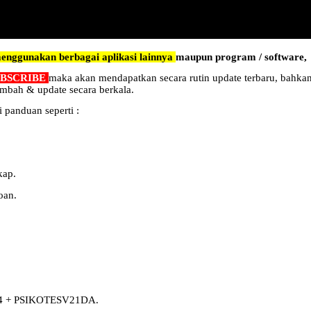
enggunakan berbagai aplikasi lainnya
maupun program / software,
UBSCRIBE
maka akan mendapatkan secara rutin update terbaru, bahkan
ambah & update secara berkala.
 panduan seperti :
kap.
oan.
DF4 + PSIKOTESV21DA.