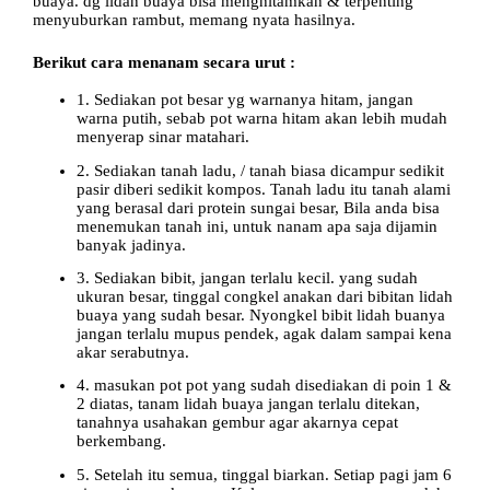
buaya. dg lidah buaya bisa menghitamkan & terpenting
menyuburkan rambut, memang nyata hasilnya.
Berikut cara menanam secara urut :
1. Sediakan pot besar yg warnanya hitam, jangan
warna putih, sebab pot warna hitam akan lebih mudah
menyerap sinar matahari.
2. Sediakan tanah ladu, / tanah biasa dicampur sedikit
pasir diberi sedikit kompos. Tanah ladu itu tanah alami
yang berasal dari protein sungai besar, Bila anda bisa
menemukan tanah ini, untuk nanam apa saja dijamin
banyak jadinya.
3. Sediakan bibit, jangan terlalu kecil. yang sudah
ukuran besar, tinggal congkel anakan dari bibitan lidah
buaya yang sudah besar. Nyongkel bibit lidah buanya
jangan terlalu mupus pendek, agak dalam sampai kena
akar serabutnya.
4. masukan pot pot yang sudah disediakan di poin 1 &
2 diatas, tanam lidah buaya jangan terlalu ditekan,
tanahnya usahakan gembur agar akarnya cepat
berkembang.
5. Setelah itu semua, tinggal biarkan. Setiap pagi jam 6